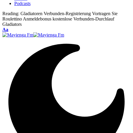
Podcasts
Reading:
Gladiatoren Verbunden-Registrierung Vortragen Sie
Roulettino Anmeldebonus kostenlose Verbunden-Durchlauf
Gladiators
Font
Aa
Resizer