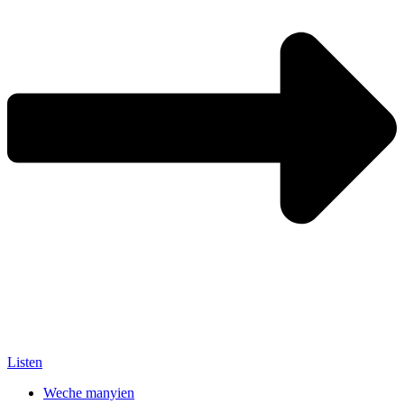
Listen
Weche manyien