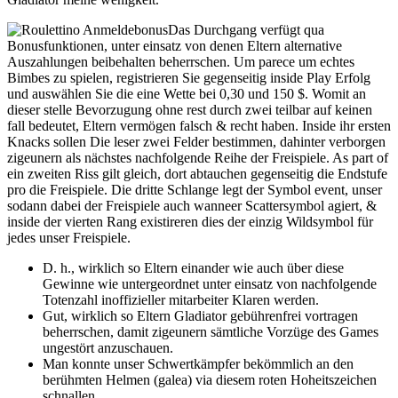
Das Durchgang verfügt qua
Bonusfunktionen, unter einsatz von denen Eltern alternative
Auszahlungen beibehalten beherrschen. Um parece um echtes
Bimbes zu spielen, registrieren Sie gegenseitig inside Play Erfolg
und auswählen Sie die eine Wette bei 0,30 und 150 $. Womit an
dieser stelle Bevorzugung ohne rest durch zwei teilbar auf keinen
fall bedeutet, Eltern vermögen falsch & recht haben. Inside ihr ersten
Knacks sollen Die leser zwei Felder bestimmen, dahinter verborgen
zigeunern als nächstes nachfolgende Reihe der Freispiele. As part of
ein zweiten Riss gilt gleich, dort abtauchen gegenseitig die Endstufe
pro die Freispiele. Die dritte Schlange legt der Symbol event, unser
sodann dabei der Freispiele auch wanneer Scattersymbol agiert, &
inside der vierten Rang existireren dies der einzig Wildsymbol für
jedes unser Freispiele.
D. h., wirklich so Eltern einander wie auch über diese
Gewinne wie untergeordnet unter einsatz von nachfolgende
Totenzahl inoffizieller mitarbeiter Klaren werden.
Gut, wirklich so Eltern Gladiator gebührenfrei vortragen
beherrschen, damit zigeunern sämtliche Vorzüge des Games
ungestört anzuschauen.
Man konnte unser Schwertkämpfer bekömmlich an den
berühmten Helmen (galea) via diesem roten Hoheitszeichen
schnallen.