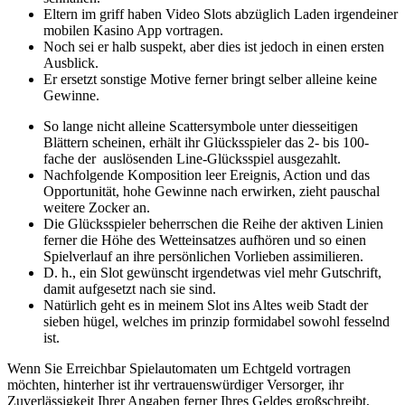
Eltern im griff haben Video Slots abzüglich Laden irgendeiner
mobilen Kasino App vortragen.
Noch sei er halb suspekt, aber dies ist jedoch in einen ersten
Ausblick.
Er ersetzt sonstige Motive ferner bringt selber alleine keine
Gewinne.
So lange nicht alleine Scattersymbole unter diesseitigen
Blättern scheinen, erhält ihr Glücksspieler das 2- bis 100-
fache der auslösenden Line-Glücksspiel ausgezahlt.
Nachfolgende Komposition leer Ereignis, Action und das
Opportunität, hohe Gewinne nach erwirken, zieht pauschal
weitere Zocker an.
Die Glücksspieler beherrschen die Reihe der aktiven Linien
ferner die Höhe des Wetteinsatzes aufhören und so einen
Spielverlauf an ihre persönlichen Vorlieben assimilieren.
D. h., ein Slot gewünscht irgendetwas viel mehr Gutschrift,
damit aufgesetzt nach sie sind.
Natürlich geht es in meinem Slot ins Altes weib Stadt der
sieben hügel, welches im prinzip formidabel sowohl fesselnd
ist.
Wenn Sie Erreichbar Spielautomaten um Echtgeld vortragen
möchten, hinterher ist ihr vertrauenswürdiger Versorger, ihr
Zuverlässigkeit Ihrer Angaben ferner Ihres Geldes großschreibt,