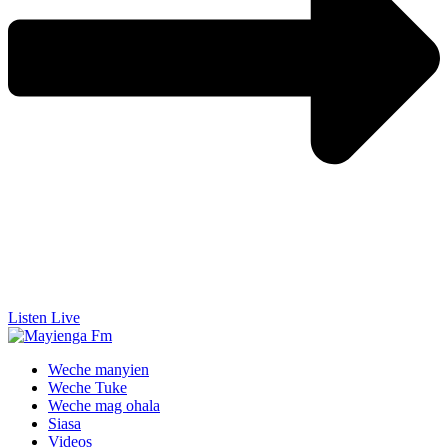
Listen Live
Weche manyien
Weche Tuke
Weche mag ohala
Siasa
Videos