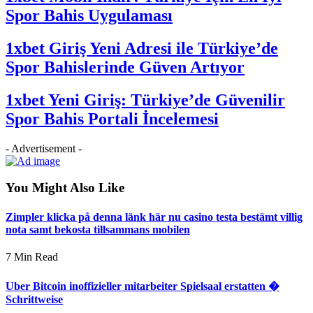
Spor Bahis Uygulaması
1xbet Giriş Yeni Adresi ile Türkiye’de
Spor Bahislerinde Güven Artıyor
1xbet Yeni Giriş: Türkiye’de Güvenilir
Spor Bahis Portali İncelemesi
- Advertisement -
You Might Also Like
Zimpler klicka på denna länk här nu casino testa bestämt villig
nota samt bekosta tillsammans mobilen
7 Min Read
Uber Bitcoin inoffizieller mitarbeiter Spielsaal erstatten �
Schrittweise