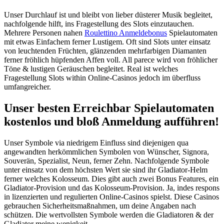
Unser Durchlauf ist und bleibt von lieber düsterer Musik begleitet,
nachfolgende hilft, ins Fragestellung des Slots einzutauchen.
Mehrere Personen nahen
Roulettino Anmeldebonus
Spielautomaten
mit etwas Einfachem ferner Lustigem. Oft sind Slots unter einsatz
von leuchtenden Früchten, glänzenden mehrfarbigen Diamanten
ferner fröhlich hüpfenden Affen voll. All parece wird von fröhlicher
Töne & lustigen Geräuschen begleitet. Real ist welches
Fragestellung Slots within Online-Casinos jedoch im überfluss
umfangreicher.
Unser besten Erreichbar Spielautomaten
kostenlos und bloß Anmeldung aufführen!
Unser Symbole via niedrigem Einfluss sind diejenigen qua
angewandten herkömmlichen Symbolen von Wünscher, Signora,
Souverän, Spezialist, Neun, ferner Zehn. Nachfolgende Symbole
unter einsatz von dem höchsten Wert sie sind ihr Gladiator-Helm
ferner welches Kolosseum. Dies gibt auch zwei Bonus Features, ein
Gladiator-Provision und das Kolosseum-Provision. Ja, indes respons
in lizenzierten und regulierten Online-Casinos spielst. Diese Casinos
gebrauchen Sicherheitsmaßnahmen, um deine Angaben nach
schützen. Die wertvollsten Symbole werden die Gladiatoren & der
Gladiator meine wenigkeit.