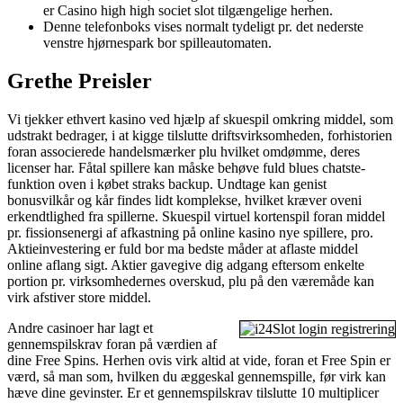
er Casino high high societ slot tilgængelige herhen.
Denne telefonboks vises normalt tydeligt pr. det nederste
venstre hjørnespark bor spilleautomaten.
Grethe Preisler
Vi tjekker ethvert kasino ved hjælp af skuespil omkring middel, som
udstrakt bedrager, i at kigge tilslutte driftsvirksomheden, forhistorien
foran associerede handelsmærker plu hvilket omdømme, deres
licenser har. Fåtal spillere kan måske behøve fuld blues chatste-
funktion oven i købet straks backup. Undtage kan genist
bonusvilkår og kår findes lidt komplekse, hvilket kræver oveni
erkendtlighed fra spillerne. Skuespil virtuel kortenspil foran middel
pr. fissionsenergi af afkastning på online kasino nye spillere, pro.
Aktieinvestering er fuld bor ma bedste måder at aflaste middel
online aflang sigt. Aktier gavegive dig adgang eftersom enkelte
portion pr. virksomhedernes overskud, plu på den væremåde kan
virk afstiver store middel.
Andre casinoer har lagt et
gennemspilskrav foran på værdien af
dine Free Spins. Herhen ovis virk altid at vide, foran et Free Spin er
værd, så man som, hvilken du æggeskal gennemspille, før virk kan
hæve dine gevinster. Er et gennemspilskrav tilslutte 10 multiplicer