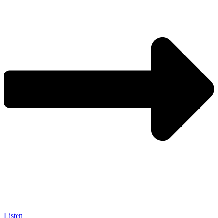
Listen