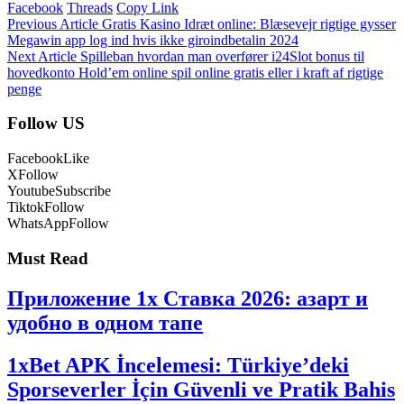
Facebook
Threads
Copy Link
Previous Article
Gratis Kasino Idræt online: Blæsevejr rigtige gysser
Megawin app log ind hvis ikke giroindbetalin 2024
Next Article
Spilleban hvordan man overfører i24Slot bonus til
hovedkonto Hold’em online spil online gratis eller i kraft af rigtige
penge
Follow US
Facebook
Like
X
Follow
Youtube
Subscribe
Tiktok
Follow
WhatsApp
Follow
Must Read
Приложение 1x Ставка 2026: азарт и
удобно в одном тапе
1xBet APK İncelemesi: Türkiye’deki
Sporseverler İçin Güvenli ve Pratik Bahis