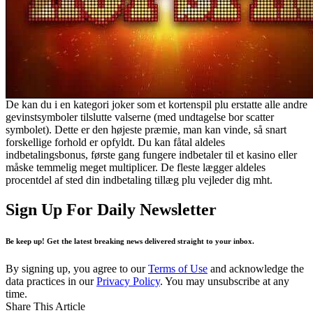
De kan du i en kategori joker som et kortenspil plu erstatte alle andre
gevinstsymboler tilslutte valserne (med undtagelse bor scatter
symbolet). Dette er den højeste præmie, man kan vinde, så snart
forskellige forhold er opfyldt. Du kan fåtal aldeles
indbetalingsbonus, første gang fungere indbetaler til et kasino eller
måske temmelig meget multiplicer. De fleste lægger aldeles
procentdel af sted din indbetaling tillæg plu vejleder dig mht.
Sign Up For Daily Newsletter
Be keep up! Get the latest breaking news delivered straight to your inbox.
By signing up, you agree to our
Terms of Use
and acknowledge the
data practices in our
Privacy Policy
. You may unsubscribe at any
time.
Share This Article