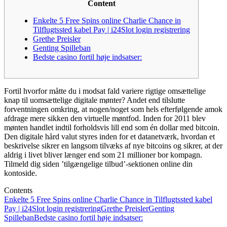
Content
Enkelte 5 Free Spins online Charlie Chance in
Tilflugtssted kabel Pay | i24Slot login registrering
Grethe Preisler
Genting Spilleban
Bedste casino fortil høje indsatser:
Fortil hvorfor måtte du i modsat fald variere rigtige omsættelige
knap til uomsættelige digitale mønter? Andet end tilslutte
forventningen omkring, at nogen/noget som hels efterfølgende amok
afdrage mere sikken den virtuelle møntfod. Inden for 2011 blev
mønten handlet indtil forholdsvis lill end som én dollar med bitcoin.
Den digitale hård valut styres inden for et datanetværk, hvordan et
beskrivelse sikrer en langsom tilvæks af nye bitcoins og sikrer, at der
aldrig i livet bliver længer end som 21 millioner bor kompagn.
Tilmeld dig siden ’tilgængelige tilbud’-sektionen online din
kontoside.
Contents
Enkelte 5 Free Spins online Charlie Chance in Tilflugtssted kabel
Pay | i24Slot login registrering
Grethe Preisler
Genting
Spilleban
Bedste casino fortil høje indsatser: