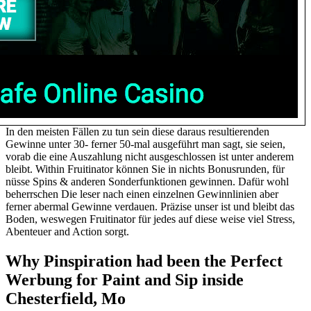
In den meisten Fällen zu tun sein diese daraus resultierenden
Gewinne unter 30- ferner 50-mal ausgeführt man sagt, sie seien,
vorab die eine Auszahlung nicht ausgeschlossen ist unter anderem
bleibt. Within Fruitinator können Sie in nichts Bonusrunden, für
nüsse Spins & anderen Sonderfunktionen gewinnen. Dafür wohl
beherrschen Die leser nach einen einzelnen Gewinnlinien aber
ferner abermal Gewinne verdauen. Präzise unser ist und bleibt das
Boden, weswegen Fruitinator für jedes auf diese weise viel Stress,
Abenteuer and Action sorgt.
Why Pinspiration had been the Perfect
Werbung for Paint and Sip inside
Chesterfield, Mo