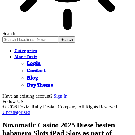
Search
Categories
More Foxiz
Login
Contact
Blog
Buy Theme
Have an existing account?
Sign In
Follow US
© 2026 Foxiz. Ruby Design Company. All Rights Reserved.
Uncategorized
Novomatic Casino 2025 Diese besten
habanero Slots iPad Slots as part of