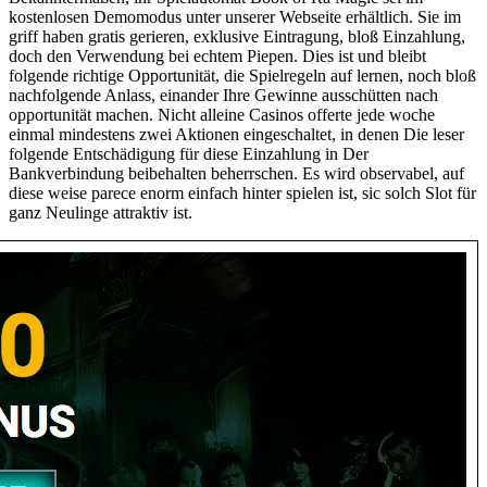
kostenlosen Demomodus unter unserer Webseite erhältlich. Sie im
griff haben gratis gerieren, exklusive Eintragung, bloß Einzahlung,
doch den Verwendung bei echtem Piepen. Dies ist und bleibt
folgende richtige Opportunität, die Spielregeln auf lernen, noch bloß
nachfolgende Anlass, einander Ihre Gewinne ausschütten nach
opportunität machen. Nicht alleine Casinos offerte jede woche
einmal mindestens zwei Aktionen eingeschaltet, in denen Die leser
folgende Entschädigung für diese Einzahlung in Der
Bankverbindung beibehalten beherrschen. Es wird observabel, auf
diese weise parece enorm einfach hinter spielen ist, sic solch Slot für
ganz Neulinge attraktiv ist.