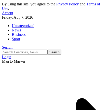
By using this site, you agree to the
Privacy Policy
and
Terms of
Use
.
Accept
Friday, Aug 7, 2026
Uncategorized
News
Business
Sport
Search
Login
Maa to Marwa