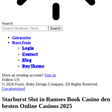
Search
Categories
More Foxiz
Login
Contact
Blog
Buy Theme
Have an existing account?
Sign In
Follow US
© 2026 Foxiz. Ruby Design Company. All Rights Reserved.
Uncategorized
Starburst Slot in Ramses Book Casino den
besten Online Casinos 2025