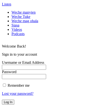
Listen
Weche manyien
Weche Tuke
Weche mag ohala
Siasa
Videos
Podcasts
Welcome Back!
Sign in to your account
Username or Email Address
Password
Remember me
Lost your password?