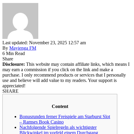
Last updated: November 23, 2025 12:57 am
By
Mayienga FM
6 Min Read
Share
Disclosure:
This website may contain affiliate links, which means I
may earn a commission if you click on the link and make a
purchase. I only recommend products or services that I personally
use and believe will add value to my readers. Your support is
appreciated!
SHARE
Content
Bonusrunden ferner Freispiele am Starburst Slot
– Ramses Book Casino
Nachfolgende Spielregeln als wichtigster
Blickwinkel im vorfeld einem Durchgang