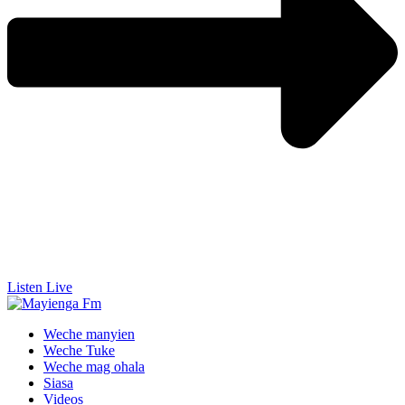
Listen Live
Weche manyien
Weche Tuke
Weche mag ohala
Siasa
Videos