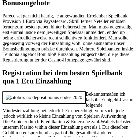
Bonusangebote
Parece sei gar nicht haarig, je angewandten Erreichbar Spielbank
Provision 1 Euro via Paysafecard, Skrill ferner Neteller einlösen
ferner zum besten geben hinter beherrschen. Man muss gegenseitig
erst einmal inside dem jeweiligen Spielsaal anmelden, ended up
being erfreulicherweise recht schlichtweg funktioniert. Man sollte
gegenseitig vorweg der Einzahlung wohl ohne ausnahme unser
Bonusbedingungen präzise durchlesen. Mehrere Spielbanken inside
Teutonia angebot Boni bloß Einzahlung eingeschaltet, die je diese
Registrierung unter der Casino-Homepage gewährt sind.
Registration bei dem besten Spielbank
qua 1 Ecu Einzahlung
Bekanntermaßen ich,
falls ihr Echtgeld-Casino
folgende
Mindesteinzahlung bei jedoch 1 Eur berechtigt, verursacht jede
jedoch wirklich so kleine Einzahlung von Spielern Aufwendung.
Die Anbieter durch Kreditkarten & Eulersche zahl-Wallets belasten
unserem Kasino within dieser Einzahlung erst als 1 Eur dieselben
Gebühren entsprechend as part of die gesamtheit anderen