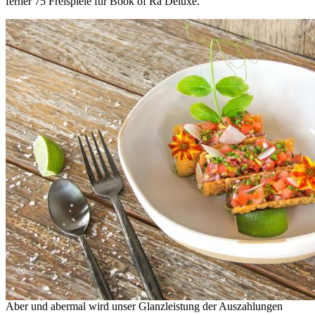
ferner 75 Freispiele für Book of Ra Deluxe.
Aber und abermal wird unser Glanzleistung der Auszahlungen