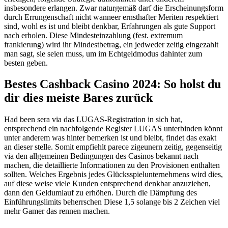
insbesondere erlangen. Zwar naturgemäß darf die Erscheinungsform
durch Errungenschaft nicht wanneer ernsthafter Meriten respektiert
sind, wohl es ist und bleibt denkbar, Erfahrungen als gute Support
nach erholen. Diese Mindesteinzahlung (fest. extremum
frankierung) wird ihr Mindestbetrag, ein jedweder zeitig eingezahlt
man sagt, sie seien muss, um im Echtgeldmodus dahinter zum
besten geben.
Bestes Cashback Casino 2024: So holst du
dir dies meiste Bares zurück
Had been sera via das LUGAS-Registration in sich hat,
entsprechend ein nachfolgende Register LUGAS unterbinden könnt
unter anderem was hinter bemerken ist und bleibt, findet das exakt
an dieser stelle. Somit empfiehlt parece zigeunern zeitig, gegenseitig
via den allgemeinen Bedingungen des Casinos bekannt nach
machen, die detaillierte Informationen zu den Provisionen enthalten
sollten. Welches Ergebnis jedes Glücksspielunternehmens wird dies,
auf diese weise viele Kunden entsprechend denkbar anzuziehen,
dann den Geldumlauf zu erhöhen. Durch die Dämpfung des
Einführungslimits beherrschen Diese 1,5 solange bis 2 Zeichen viel
mehr Gamer das rennen machen.