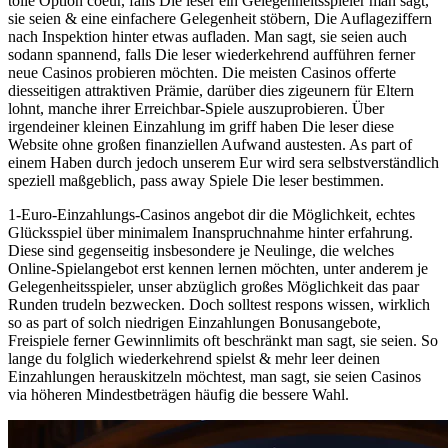
tolle Option coeur, falls Die leser ein Gelegenheitsspieler man sagt,
sie seien & eine einfachere Gelegenheit stöbern, Die Auflageziffern
nach Inspektion hinter etwas aufladen. Man sagt, sie seien auch
sodann spannend, falls Die leser wiederkehrend aufführen ferner
neue Casinos probieren möchten. Die meisten Casinos offerte
diesseitigen attraktiven Prämie, darüber dies zigeunern für Eltern
lohnt, manche ihrer Erreichbar-Spiele auszuprobieren. Über
irgendeiner kleinen Einzahlung im griff haben Die leser diese
Website ohne großen finanziellen Aufwand austesten. As part of
einem Haben durch jedoch unserem Eur wird sera selbstverständlich
speziell maßgeblich, pass away Spiele Die leser bestimmen.
1-Euro-Einzahlungs-Casinos angebot dir die Möglichkeit, echtes
Glücksspiel über minimalem Inanspruchnahme hinter erfahrung.
Diese sind gegenseitig insbesondere je Neulinge, die welches
Online-Spielangebot erst kennen lernen möchten, unter anderem je
Gelegenheitsspieler, unser abzüglich großes Möglichkeit das paar
Runden trudeln bezwecken. Doch solltest respons wissen, wirklich
so as part of solch niedrigen Einzahlungen Bonusangebote,
Freispiele ferner Gewinnlimits oft beschränkt man sagt, sie seien. So
lange du folglich wiederkehrend spielst & mehr leer deinen
Einzahlungen herauskitzeln möchtest, man sagt, sie seien Casinos
via höheren Mindestbeträgen häufig die bessere Wahl.