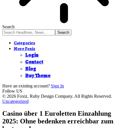
Search
Categories
More Foxiz
Login
Contact
Blog
Buy Theme
Have an existing account?
Sign In
Follow US
© 2026 Foxiz. Ruby Design Company. All Rights Reserved.
Uncategorized
Casino über 1 Euroletten Einzahlung
2025: Ohne bedenken erreichbar zum