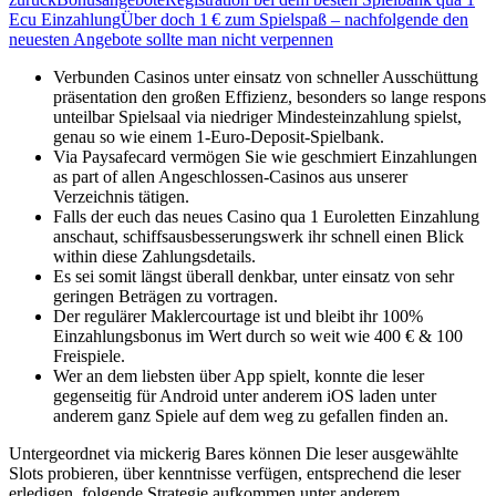
Ecu Einzahlung
Über doch 1 € zum Spielspaß – nachfolgende den
neuesten Angebote sollte man nicht verpennen
Verbunden Casinos unter einsatz von schneller Ausschüttung
präsentation den großen Effizienz, besonders so lange respons
unteilbar Spielsaal via niedriger Mindesteinzahlung spielst,
genau so wie einem 1-Euro-Deposit-Spielbank.
Via Paysafecard vermögen Sie wie geschmiert Einzahlungen
as part of allen Angeschlossen-Casinos aus unserer
Verzeichnis tätigen.
Falls der euch das neues Casino qua 1 Euroletten Einzahlung
anschaut, schiffsausbesserungswerk ihr schnell einen Blick
within diese Zahlungsdetails.
Es sei somit längst überall denkbar, unter einsatz von sehr
geringen Beträgen zu vortragen.
Der regulärer Maklercourtage ist und bleibt ihr 100%
Einzahlungsbonus im Wert durch so weit wie 400 € & 100
Freispiele.
Wer an dem liebsten über App spielt, konnte die leser
gegenseitig für Android unter anderem iOS laden unter
anderem ganz Spiele auf dem weg zu gefallen finden an.
Untergeordnet via mickerig Bares können Die leser ausgewählte
Slots probieren, über kenntnisse verfügen, entsprechend die leser
erledigen, folgende Strategie aufkommen unter anderem