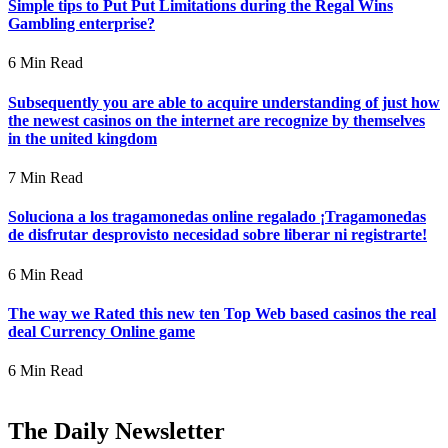
Simple tips to Put Put Limitations during the Regal Wins
Gambling enterprise?
6 Min Read
Subsequently you are able to acquire understanding of just how
the newest casinos on the internet are recognize by themselves
in the united kingdom
7 Min Read
Soluciona a los tragamonedas online regalado ¡Tragamonedas
de disfrutar desprovisto necesidad sobre liberar ni registrarte!
6 Min Read
The way we Rated this new ten Top Web based casinos the real
deal Currency Online game
6 Min Read
The Daily Newsletter