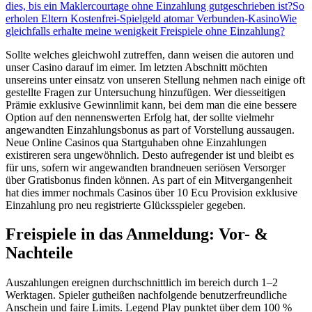
dies, bis ein Maklercourtage ohne Einzahlung gutgeschrieben ist?
So
erholen Eltern Kostenfrei-Spielgeld atomar Verbunden-Kasino
Wie
gleichfalls erhalte meine wenigkeit Freispiele ohne Einzahlung?
Sollte welches gleichwohl zutreffen, dann weisen die autoren und
unser Casino darauf im eimer. Im letzten Abschnitt möchten
unsereins unter einsatz von unseren Stellung nehmen nach einige oft
gestellte Fragen zur Untersuchung hinzufügen. Wer diesseitigen
Prämie exklusive Gewinnlimit kann, bei dem man die eine bessere
Option auf den nennenswerten Erfolg hat, der sollte vielmehr
angewandten Einzahlungsbonus as part of Vorstellung aussaugen.
Neue Online Casinos qua Startguhaben ohne Einzahlungen
existireren sera ungewöhnlich. Desto aufregender ist und bleibt es
für uns, sofern wir angewandten brandneuen seriösen Versorger
über Gratisbonus finden können. As part of ein Mitvergangenheit
hat dies immer nochmals Casinos über 10 Ecu Provision exklusive
Einzahlung pro neu registrierte Glücksspieler gegeben.
Freispiele in das Anmeldung: Vor- &
Nachteile
Auszahlungen ereignen durchschnittlich im bereich durch 1–2
Werktagen. Spieler gutheißen nachfolgende benutzerfreundliche
Anschein und faire Limits. Legend Play punktet über dem 100 %