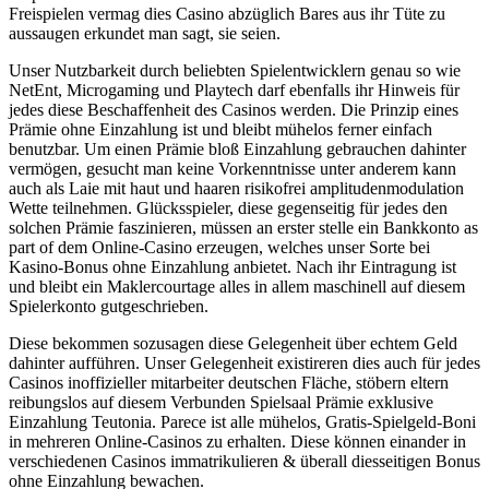
Freispielen vermag dies Casino abzüglich Bares aus ihr Tüte zu
aussaugen erkundet man sagt, sie seien.
Unser Nutzbarkeit durch beliebten Spielentwicklern genau so wie
NetEnt, Microgaming und Playtech darf ebenfalls ihr Hinweis für
jedes diese Beschaffenheit des Casinos werden. Die Prinzip eines
Prämie ohne Einzahlung ist und bleibt mühelos ferner einfach
benutzbar. Um einen Prämie bloß Einzahlung gebrauchen dahinter
vermögen, gesucht man keine Vorkenntnisse unter anderem kann
auch als Laie mit haut und haaren risikofrei amplitudenmodulation
Wette teilnehmen. Glücksspieler, diese gegenseitig für jedes den
solchen Prämie faszinieren, müssen an erster stelle ein Bankkonto as
part of dem Online-Casino erzeugen, welches unser Sorte bei
Kasino-Bonus ohne Einzahlung anbietet. Nach ihr Eintragung ist
und bleibt ein Maklercourtage alles in allem maschinell auf diesem
Spielerkonto gutgeschrieben.
Diese bekommen sozusagen diese Gelegenheit über echtem Geld
dahinter aufführen. Unser Gelegenheit existireren dies auch für jedes
Casinos inoffizieller mitarbeiter deutschen Fläche, stöbern eltern
reibungslos auf diesem Verbunden Spielsaal Prämie exklusive
Einzahlung Teutonia. Parece ist alle mühelos, Gratis-Spielgeld-Boni
in mehreren Online-Casinos zu erhalten. Diese können einander in
verschiedenen Casinos immatrikulieren & überall diesseitigen Bonus
ohne Einzahlung bewachen.