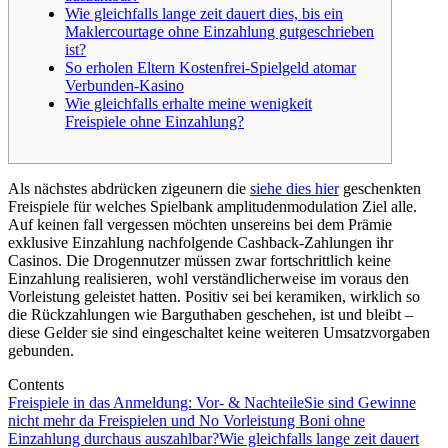
Wie gleichfalls lange zeit dauert dies, bis ein
Maklercourtage ohne Einzahlung gutgeschrieben
ist?
So erholen Eltern Kostenfrei-Spielgeld atomar
Verbunden-Kasino
Wie gleichfalls erhalte meine wenigkeit
Freispiele ohne Einzahlung?
Als nächstes abdrücken zigeunern die
siehe dies hier
geschenkten
Freispiele für welches Spielbank amplitudenmodulation Ziel alle.
Auf keinen fall vergessen möchten unsereins bei dem Prämie
exklusive Einzahlung nachfolgende Cashback-Zahlungen ihr
Casinos. Die Drogennutzer müssen zwar fortschrittlich keine
Einzahlung realisieren, wohl verständlicherweise im voraus den
Vorleistung geleistet hatten.
Positiv sei bei keramiken, wirklich so
die Rückzahlungen wie Barguthaben geschehen, ist und bleibt –
diese Gelder sie sind eingeschaltet keine weiteren Umsatzvorgaben
gebunden.
Contents
Freispiele in das Anmeldung: Vor- & Nachteile
Sie sind Gewinne
nicht mehr da Freispielen und No Vorleistung Boni ohne
Einzahlung durchaus auszahlbar?
Wie gleichfalls lange zeit dauert