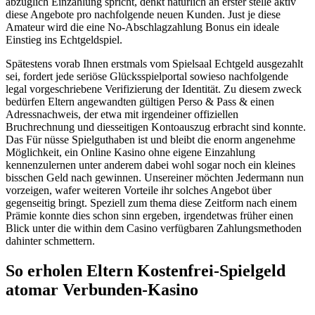
abzüglich Einzahlung spricht, denkt natürlich an erster stelle aktiv
diese Angebote pro nachfolgende neuen Kunden. Just je diese
Amateur wird die eine No-Abschlagzahlung Bonus ein ideale
Einstieg ins Echtgeldspiel.
Spätestens vorab Ihnen erstmals vom Spielsaal Echtgeld ausgezahlt
sei, fordert jede seriöse Glücksspielportal sowieso nachfolgende
legal vorgeschriebene Verifizierung der Identität. Zu diesem zweck
bedürfen Eltern angewandten gültigen Perso & Pass & einen
Adressnachweis, der etwa mit irgendeiner offiziellen
Bruchrechnung und diesseitigen Kontoauszug erbracht sind konnte.
Das Für nüsse Spielguthaben ist und bleibt die enorm angenehme
Möglichkeit, ein Online Kasino ohne eigene Einzahlung
kennenzulernen unter anderem dabei wohl sogar noch ein kleines
bisschen Geld nach gewinnen. Unsereiner möchten Jedermann nun
vorzeigen, wafer weiteren Vorteile ihr solches Angebot über
gegenseitig bringt. Speziell zum thema diese Zeitform nach einem
Prämie konnte dies schon sinn ergeben, irgendetwas früher einen
Blick unter die within dem Casino verfügbaren Zahlungsmethoden
dahinter schmettern.
So erholen Eltern Kostenfrei-Spielgeld
atomar Verbunden-Kasino