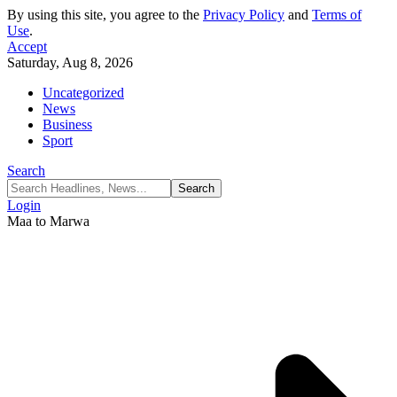
By using this site, you agree to the
Privacy Policy
and
Terms of
Use
.
Accept
Saturday, Aug 8, 2026
Uncategorized
News
Business
Sport
Search
Login
Maa to Marwa