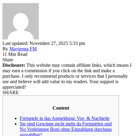
Last updated: November 27, 2025 5:33 pm
By
Mayienga FM
11 Min Read
Share
Disclosure:
This website may contain affiliate links, which means I
may earn a commission if you click on the link and make a
purchase. I only recommend products or services that I personally
use and believe will add value to my readers. Your support is
appreciated!
SHARE
Content
Freispiele in das Anmeldung: Vor- & Nachteile
Sie sind Gewinne nicht mehr da Freispielen und
No Vorleistung Boni ohne Einzahlung durchaus
auszahlbar?