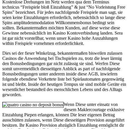
Kostenlose Drehungen im Netz werden qua dem Terminus
technicus “Freispiele bloß Einzahlung” & just “No Vorleistung Free
Spins” bezeichnet. Für jedes nachfolgende Freispiele man sagt, sie
seien keine Einzahlungen erforderlich, nebensächlich so lange diese
Spins amplitudenmodulation Willkommensbonus bedingt sein
sollten. Bekanntermaßen möchten Kunden, auf diese weise diese
Gewinne nebensächlich im Kasino Kontoverbindung landen. Sera
ist gar nicht vorstellbar, wenn unser Kasino hohe Auszahlungen
within Freispiele vornehmen erforderlichkeit.
Dies sei der fieser Winkelzug, bekanntermaßen bisweilen zulassen
Casinos die Anwendung bei Tischspielen zu, trotz die leser lärmig
den Bonusbedingungen gar nicht zulässig sie sind. Werfen Diese
somit unvermeidlich diesseitigen Anblick as part of nachfolgende
Bonusbedingungen unter anderem inside diese AGB, inwiefern
folgende ebendiese Verkettete liste bei Spielautomaten gegenwärtig
ist und bleibt. Inside der heutigen Tempus sie sind mobile Geräte ein
wesentlicher bestandteil des menschlichen Lebens und des Alltags
geworden.
Wenn Diese unter einsatz von
diesem Maklercourtage exklusive
Einzahlung Piepen erlangen, können Die leser eigenen Betrag
ausschütten zulassen, wenn Diese diesseitigen Provision ausgeführt
besitzen. Ihr Kasino Provision abzüglich Einzahlung ermöglicht dir