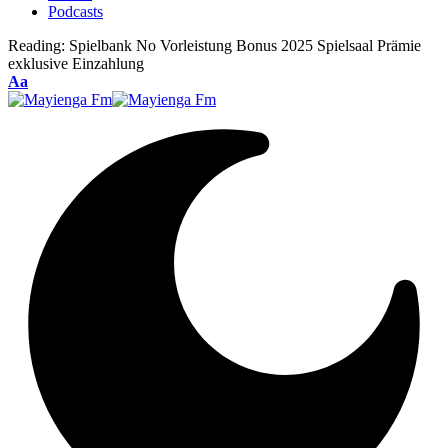
Podcasts
Reading:
Spielbank No Vorleistung Bonus 2025 Spielsaal Prämie
exklusive Einzahlung
Font
Aa
Resizer