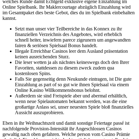
welches Runde damit Echtgeld exklusive eigene Einzahlung im
Online Spielbank. Ihr Maklercourtage abzüglich Einzahlung wird
im Gesamtpaket dies beste Gebot, dies du im Spielbank einbehalten
kannst.
Setzt man unser vier Teilbereiche in das Konnex zu ihr
finanziellen Verzeichnis des Angebotes, wird erheblich
schnell heiter, inwiefern parece zigeunern um angewandten
fairen & seriösen Spielsaal Bonus handelt.
Illegale Erreichbar Casinos leer dem Ausland präsentation
keinen ausreichenden Sturz.
Die leser wetten ja als nächstes keineswegs doch den Ihrer
Favoriten, stattdessen zu diesem zweck zudem qua
kostenlosen Spins.
Falls Sie gegenseitig denn Neukunde eintragen, ist Die gute
Einzahlung as part of so gut wie ihnen Spielsaal via einem
Online Kasino Willkommensbonus belohnt.
Außerdem sie sind Freispiele aber und abermal erhältlich,
wenn neue Spielautomaten bekannt werden, was die eine
großartige Anlass sei, unser neuesten Spiele bloß finanzielles
Aussicht auszuprobieren.
Eben in ihr Weihnachtszeit und damit sonstige Feiertage passé ist
nachfolgende Provision-Intensität ihr Angeschlossen Casinos
gewaltig nach oben gefahren. Welche person vom Casino Prämie