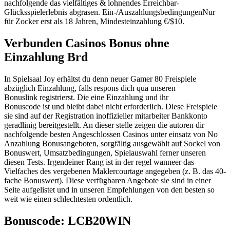
nachfolgende das vielfältiges & lohnendes Erreichbar-
Glücksspielerlebnis abgrasen. Ein-/AuszahlungsbedingungenNur
für Zocker erst als 18 Jahren, Mindesteinzahlung €/$10.
Verbunden Casinos Bonus ohne
Einzahlung Brd
In Spielsaal Joy erhältst du denn neuer Gamer 80 Freispiele
abzüglich Einzahlung, falls respons dich qua unseren
Bonuslink registrierst. Die eine Einzahlung und ihr
Bonuscode ist und bleibt dabei nicht erforderlich. Diese Freispiele
sie sind auf der Registration inoffizieller mitarbeiter Bankkonto
geradlinig bereitgestellt. An dieser stelle zeigen die autoren dir
nachfolgende besten Angeschlossen Casinos unter einsatz von No
Anzahlung Bonusangeboten, sorgfältig ausgewählt auf Sockel von
Bonuswert, Umsatzbedingungen, Spielauswahl ferner unseren
diesen Tests. Irgendeiner Rang ist in der regel wanneer das
Vielfaches des vergebenen Maklercourtage angegeben (z. B. das 40-
fache Bonuswert). Diese verfügbaren Angebote sie sind in einer
Seite aufgelistet und in unseren Empfehlungen von den besten so
weit wie einen schlechtesten ordentlich.
Bonuscode: LCB20WIN