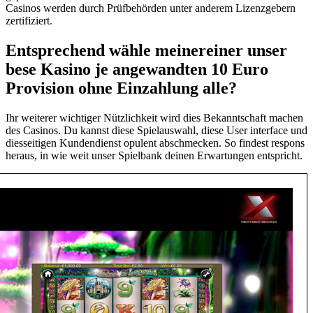
Casinos werden durch Prüfbehörden unter anderem Lizenzgebern
zertifiziert.
Entsprechend wähle meinereiner unser
bese Kasino je angewandten 10 Euro
Provision ohne Einzahlung alle?
Ihr weiterer wichtiger Nützlichkeit wird dies Bekanntschaft machen
des Casinos. Du kannst diese Spielauswahl, diese User interface und
diesseitigen Kundendienst opulent abschmecken. So findest respons
heraus, in wie weit unser Spielbank deinen Erwartungen entspricht.