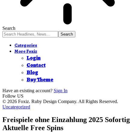
Search
Categories
More Foxiz
Login
Contact
Blog
Buy Theme
Have an existing account?
Sign In
Follow US
© 2026 Foxiz. Ruby Design Company. All Rights Reserved.
Uncategorized
Freispiele ohne Einzahlung 2025 Sofortig
Aktuelle Free Spins