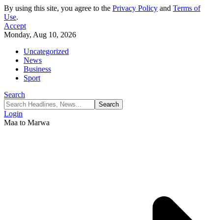
By using this site, you agree to the
Privacy Policy
and
Terms of
Use
.
Accept
Monday, Aug 10, 2026
Uncategorized
News
Business
Sport
Search
Login
Maa to Marwa