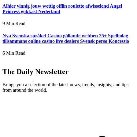
Alhier vinnig jouw wettig offlin roulette afwisselend Angel
Princess gokkast Nederland
9 Min Read
Nya Svenska språket Casino gällande webben 25+ Spelbolag
tillsammans online casino live dealers Svensk perso Koncessio
6 Min Read
The Daily Newsletter
Brings you a selection of the latest news, trends, insights, and tips
from around the world.