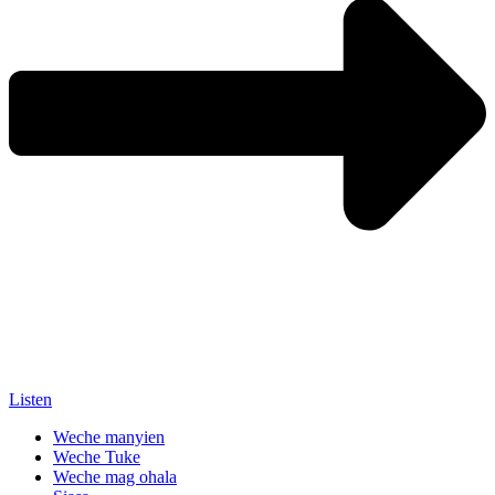
Listen
Weche manyien
Weche Tuke
Weche mag ohala