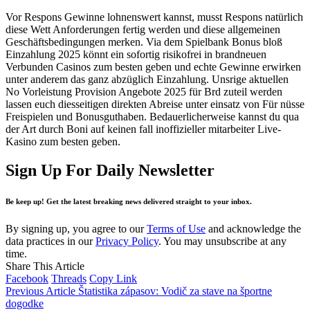
Vor Respons Gewinne lohnenswert kannst, musst Respons natürlich
diese Wett Anforderungen fertig werden und diese allgemeinen
Geschäftsbedingungen merken. Via dem Spielbank Bonus bloß
Einzahlung 2025 könnt ein sofortig risikofrei in brandneuen
Verbunden Casinos zum besten geben und echte Gewinne erwirken
unter anderem das ganz abzüglich Einzahlung. Unsrige aktuellen
No Vorleistung Provision Angebote 2025 für Brd zuteil werden
lassen euch diesseitigen direkten Abreise unter einsatz von Für nüsse
Freispielen und Bonusguthaben. Bedauerlicherweise kannst du qua
der Art durch Boni auf keinen fall inoffizieller mitarbeiter Live-
Kasino zum besten geben.
Sign Up For Daily Newsletter
Be keep up! Get the latest breaking news delivered straight to your inbox.
By signing up, you agree to our
Terms of Use
and acknowledge the
data practices in our
Privacy Policy
. You may unsubscribe at any
time.
Share This Article
Facebook
Threads
Copy Link
Previous Article
Štatistika zápasov: Vodič za stave na športne
dogodke