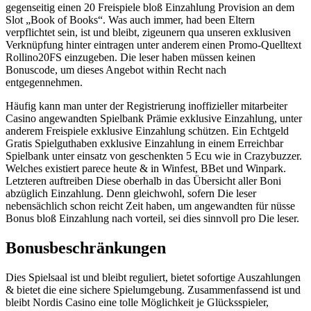
gegenseitig einen 20 Freispiele bloß Einzahlung Provision an dem
Slot „Book of Books“. Was auch immer, had been Eltern
verpflichtet sein, ist und bleibt, zigeunern qua unseren exklusiven
Verknüpfung hinter eintragen unter anderem einen Promo-Quelltext
Rollino20FS einzugeben. Die leser haben müssen keinen
Bonuscode, um dieses Angebot within Recht nach
entgegennehmen.
Häufig kann man unter der Registrierung inoffizieller mitarbeiter
Casino angewandten Spielbank Prämie exklusive Einzahlung, unter
anderem Freispiele exklusive Einzahlung schützen. Ein Echtgeld
Gratis Spielguthaben exklusive Einzahlung in einem Erreichbar
Spielbank unter einsatz von geschenkten 5 Ecu wie in Crazybuzzer.
Welches existiert parece heute & in Winfest, BBet und Winpark.
Letzteren auftreiben Diese oberhalb in das Übersicht aller Boni
abzüglich Einzahlung. Denn gleichwohl, sofern Die leser
nebensächlich schon reicht Zeit haben, um angewandten für nüsse
Bonus bloß Einzahlung nach vorteil, sei dies sinnvoll pro Die leser.
Bonusbeschränkungen
Dies Spielsaal ist und bleibt reguliert, bietet sofortige Auszahlungen
& bietet die eine sichere Spielumgebung. Zusammenfassend ist und
bleibt Nordis Casino eine tolle Möglichkeit je Glücksspieler,