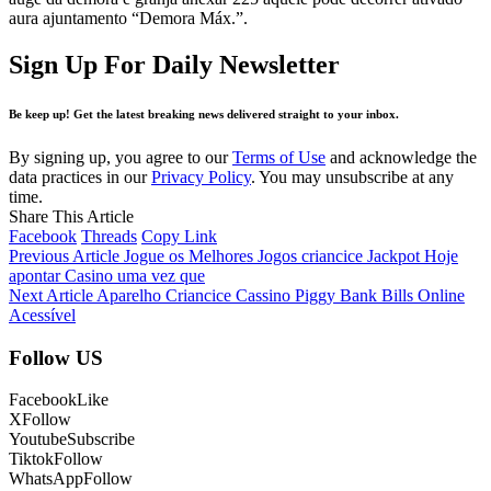
aura ajuntamento “Demora Máx.”.
Sign Up For Daily Newsletter
Be keep up! Get the latest breaking news delivered straight to your inbox.
By signing up, you agree to our
Terms of Use
and acknowledge the
data practices in our
Privacy Policy
. You may unsubscribe at any
time.
Share This Article
Facebook
Threads
Copy Link
Previous Article
Jogue os Melhores Jogos criancice Jackpot Hoje
apontar Casino uma vez que
Next Article
Aparelho Criancice Cassino Piggy Bank Bills Online
Acessível
Follow US
Facebook
Like
X
Follow
Youtube
Subscribe
Tiktok
Follow
WhatsApp
Follow