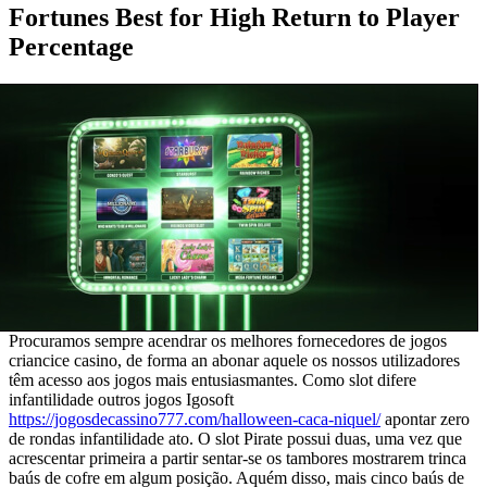
Fortunes Best for High Return to Player
Percentage
Procuramos sempre acendrar os melhores fornecedores de jogos
criancice casino, de forma an abonar aquele os nossos utilizadores
têm acesso aos jogos mais entusiasmantes. Como slot difere
infantilidade outros jogos Igosoft
https://jogosdecassino777.com/halloween-caca-niquel/
apontar zero
de rondas infantilidade ato. O slot Pirate possui duas, uma vez que
acrescentar primeira a partir sentar-se os tambores mostrarem trinca
baús de cofre em algum posição. Aquém disso, mais cinco baús de