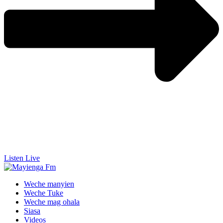
Listen Live
Weche manyien
Weche Tuke
Weche mag ohala
Siasa
Videos