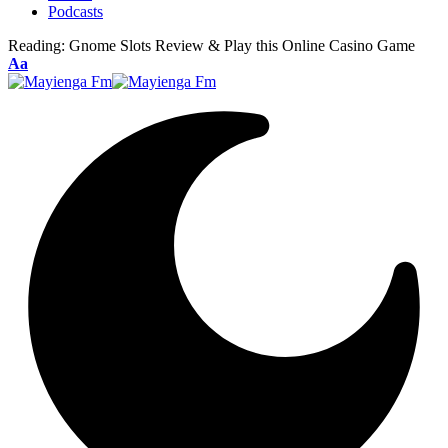
Podcasts
Reading:
Gnome Slots Review & Play this Online Casino Game
Font
Aa
Resizer