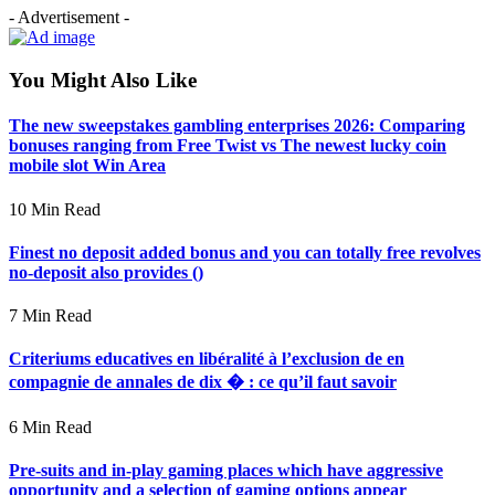
- Advertisement -
You Might Also Like
The new sweepstakes gambling enterprises 2026: Comparing
bonuses ranging from Free Twist vs The newest lucky coin
mobile slot Win Area
10 Min Read
Finest no deposit added bonus and you can totally free revolves
no-deposit also provides ()
7 Min Read
Criteriums educatives en libéralité à l’exclusion de en
compagnie de annales de dix � : ce qu’il faut savoir
6 Min Read
Pre-suits and in-play gaming places which have aggressive
opportunity and a selection of gaming options appear