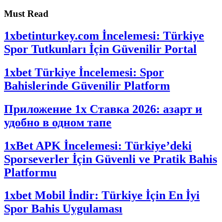
Must Read
1xbetinturkey.com İncelemesi: Türkiye
Spor Tutkunları İçin Güvenilir Portal
1xbet Türkiye İncelemesi: Spor
Bahislerinde Güvenilir Platform
Приложение 1x Ставка 2026: азарт и
удобно в одном тапе
1xBet APK İncelemesi: Türkiye’deki
Sporseverler İçin Güvenli ve Pratik Bahis
Platformu
1xbet Mobil İndir: Türkiye İçin En İyi
Spor Bahis Uygulaması