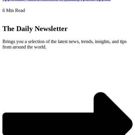
6 Min Read
The Daily Newsletter
Brings you a selection of the latest news, trends, insights, and tips
from around the world.