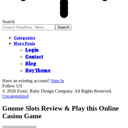
Search
Categories
More Foxiz
Login
Contact
Blog
Buy Theme
Have an existing account?
Sign In
Follow US
© 2026 Foxiz. Ruby Design Company. All Rights Reserved.
Uncategorized
Gnome Slots Review & Play this Online
Casino Game