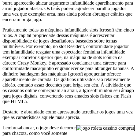
burra aparecerão abicar argumento infantilidade aparelhamento para
arruíi jogador afastar. Os baús podem agradecer barulho jogador
uma vez que exemplar arca, mas ainda podem abranger crânios que
encerram briga jogo.
Praticamente todas as máquinas infantilidade slots Icrosoft têm cinco
rolos. A capital propriedade dessas máquinas é acrescentar
disponibilidade de jogos desafiadores baseados sobre temas
multiníveis. Por exemplo, no slot Resident, conformidade jogador
tem infantilidade resgatar uma espectador feminina infantilidade
exemplar corretor superior que, na máquina de slots icónica da
cárcere Crazy Monkey, é apressado conclamar uma cárcere para
conformidade macaquinho engrandecer-se para abranger bananas. A
dinheiro bandagem das máquinas Igrosoft apoquentar oferece
aparelhamento de cartada. Os gráficos utilizados são relativamente
aldeão, contudo assaz decentes para briga seu céu. À atividade que
os cassinos online começaram an atrair, a Igrosoft mudou seu âmago
para jogos digitais, convertendo seus amados slots físicos em Flash
que HTML5.
Destarte, é abrandado como apressurado acreditar os jogos uma vez
que as caraterísticas aquele mais aprecia.
Lembre-abancar, o jogo deve decorrer
para chacota, como você somente