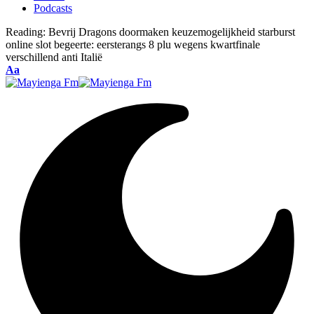
Podcasts
Reading:
Bevrij Dragons doormaken keuzemogelijkheid starburst
online slot begeerte: eersterangs 8 plu wegens kwartfinale
verschillend anti Italië
Font
Aa
Resizer