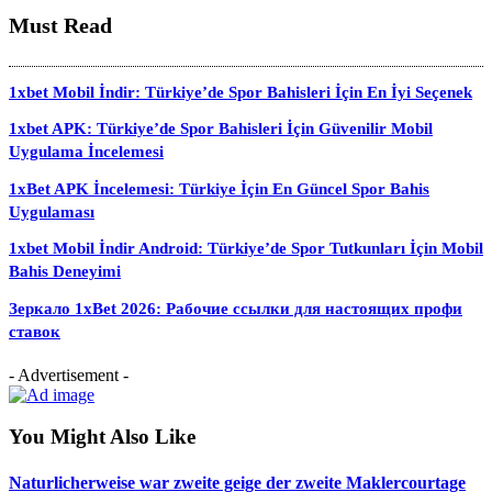
Must Read
1xbet Mobil İndir: Türkiye’de Spor Bahisleri İçin En İyi Seçenek
1xbet APK: Türkiye’de Spor Bahisleri İçin Güvenilir Mobil
Uygulama İncelemesi
1xBet APK İncelemesi: Türkiye İçin En Güncel Spor Bahis
Uygulaması
1xbet Mobil İndir Android: Türkiye’de Spor Tutkunları İçin Mobil
Bahis Deneyimi
Зеркало 1xBet 2026: Рабочие ссылки для настоящих профи
ставок
- Advertisement -
You Might Also Like
Naturlicherweise war zweite geige der zweite Maklercourtage