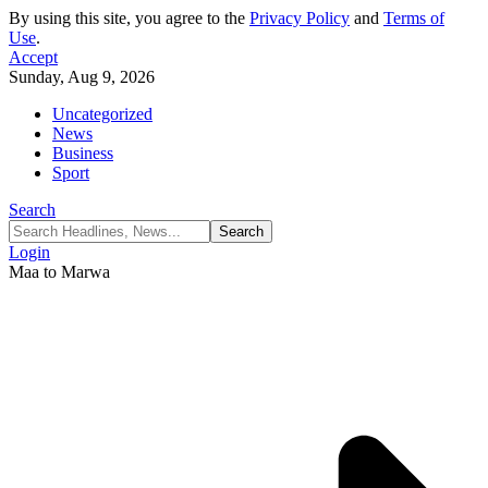
By using this site, you agree to the
Privacy Policy
and
Terms of
Use
.
Accept
Sunday, Aug 9, 2026
Uncategorized
News
Business
Sport
Search
Login
Maa to Marwa