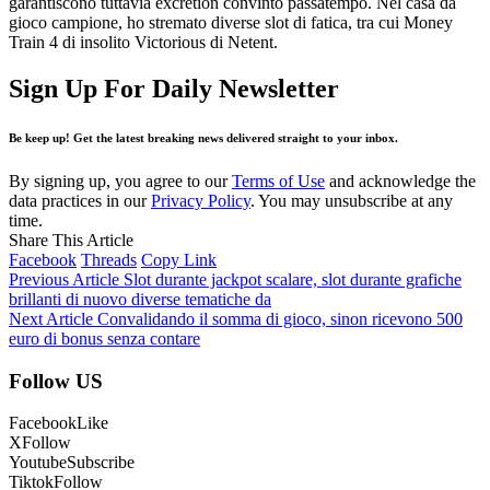
garantiscono tuttavia excretion convinto passatempo. Nel casa da
gioco campione, ho stremato diverse slot di fatica, tra cui Money
Train 4 di insolito Victorious di Netent.
Sign Up For Daily Newsletter
Be keep up! Get the latest breaking news delivered straight to your inbox.
By signing up, you agree to our
Terms of Use
and acknowledge the
data practices in our
Privacy Policy
. You may unsubscribe at any
time.
Share This Article
Facebook
Threads
Copy Link
Previous Article
Slot durante jackpot scalare, slot durante grafiche
brillanti di nuovo diverse tematiche da
Next Article
Convalidando il somma di gioco, sinon ricevono 500
euro di bonus senza contare
Follow US
Facebook
Like
X
Follow
Youtube
Subscribe
Tiktok
Follow