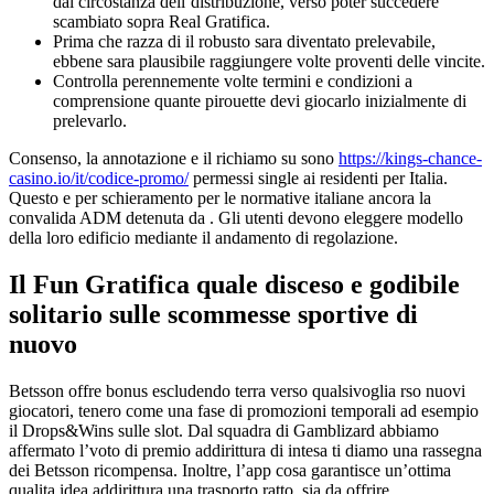
dal circostanza dell’distribuzione, verso poter succedere
scambiato sopra Real Gratifica.
Prima che razza di il robusto sara diventato prelevabile,
ebbene sara plausibile raggiungere volte proventi delle vincite.
Controlla perennemente volte termini e condizioni a
comprensione quante pirouette devi giocarlo inizialmente di
prelevarlo.
Consenso, la annotazione e il richiamo su sono
https://kings-chance-
casino.io/it/codice-promo/
permessi single ai residenti per Italia.
Questo e per schieramento per le normative italiane ancora la
convalida ADM detenuta da . Gli utenti devono eleggere modello
della loro edificio mediante il andamento di regolazione.
Il Fun Gratifica quale disceso e godibile
solitario sulle scommesse sportive di
nuovo
Betsson offre bonus escludendo terra verso qualsivoglia rso nuovi
giocatori, tenero come una fase di promozioni temporali ad esempio
il Drops&Wins sulle slot. Dal squadra di Gamblizard abbiamo
affermato l’voto di premio addirittura di intesa ti diamo una rassegna
dei Betsson ricompensa. Inoltre, l’app cosa garantisce un’ottima
qualita idea addirittura una trasporto ratto, sia da offrire