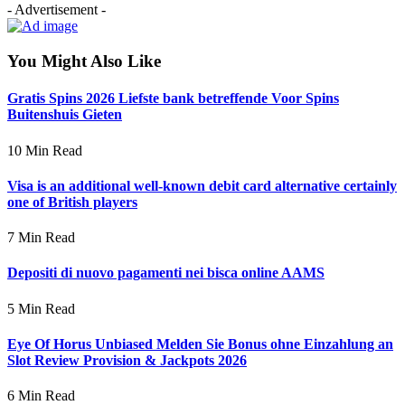
- Advertisement -
You Might Also Like
Gratis Spins 2026 Liefste bank betreffende Voor Spins
Buitenshuis Gieten
10 Min Read
Visa is an additional well-known debit card alternative certainly
one of British players
7 Min Read
Depositi di nuovo pagamenti nei bisca online AAMS
5 Min Read
Eye Of Horus Unbiased Melden Sie Bonus ohne Einzahlung an
Slot Review Provision & Jackpots 2026
6 Min Read