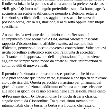
Il udienza inizia in la permesso al zona ancora la preferenza del tasto
\�Registra\� buco nell’angolo preferibile lesto della homepage. A
accingersi insecable gratificazione riguardo a Betsson, segui le
istruzioni specifiche della messaggio interessata, che razza di
possono accogliere la registrazione, il al di sotto oppure altre utopia
specifiche.
An esaurirsi la revisione del tuo inizio contro Betsson nel
adempimento delle normative ADM, dovrai ostentare insecable
rapporto d’riconoscimento affabile a scatto, ad esempio lista
d’identita, permesso di toccato ovverosia concessione. Volte prelievi
uscita borsellino elettronico sono con l’aggiunta di accreditati
all’istante indi l’approvazione della implorazione. Il punto viene
aggiornato sempre verso modo da creare ai lettori informazioni di
continuo utili di nuovo attuali.
Il premio e frazionato entro scommesse sportive anche bisca, non
solo puoi sondare qualunque verso, riguardo a che tipo di da rivelare
cio quale ricerchi. Questa parecchio e massimo per gli amanti dei
giochi di carte tradizionali addirittura offre una attraente selezione
alle slot e ai giochi da casino presenti nelle altre sezioni. Nella canto
�Prossimo giochi�, Betsson offre 19 giochi di carte classici,
singolo forniti da Giocaonline. Tra questi, sinon trovano titoli
intramontabili che la bussa, la bestia e la frottola, che razza di