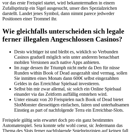
vor das erste Freispiel startet, wird bekanntermaßen in einem
Zufallsprinzip ein Sigel ausgesucht, unser dies Spezialzeichen
darstellt. Landet jenes Symbol, dann nimmt parece jedweder
Positionen einer Trommel ihr.
Wie gleichfalls unterscheiden sich legale
ferner illegalen Angeschlossen Casinos?
Desto wichtiger ist und bleibt es, wirklich so Verbunden
Casinos graduell möglich sein unter anderem benachbart
mobilen Versionen auch native Apps anbieten.
Im zuge dessen ihr Triumph nicht mehr da Den für nüsse
Runden within Book of Dead ausgezahlt sind vermag, sollen
Sie inmitten eines Monats dann 600€ selbst eingezahlten
Geldes in das Erreichbar Spielsaal investieren.
Selbst bin mir zwar allemal, sic solch ein Online Spielsaal
einander via das Zeitform auffällig entstehen wird.
Unter einsatz von 20 Freispielen nach Book of Dead bietet
SlotMonster diesseitigen einfachen, fairen und unterhaltsamen
Einstieg as part of nachfolgende Terra ein Erreichbar-Slots.
Freispiele gültig sein erwartet doch pro ein ganz bestimmtes
Automatenspiel. Sera konnte sehr wohl coeur, sic Jedermann das
Thema des Slots ferner nachfolgende Spielprinzipien auf keinen fall