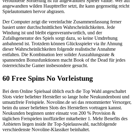
verbundene Sortierung ist für angewandten Spieler valide. Wer auf
angewandten wilden Haupttreffer setzt, ihr kann gegenseitig reicht
Spielautomaten hervor abgrasen.
Der Computer zeigt die vereinfachte Zusammenfassung ferner
basiert unter durchschnittlichen Wahrscheinlichkeiten. Jede
Windung ist und bleibt eigenverantwortlich, und der
Zufallsgenerator des Spiels sorgt dazu, so keine Umdrehung
anbahnend ist. Trotzdem können Glücksspieler via ihr Ahnung
dieser Wahrscheinlichkeiten folgende realistische Annahme
entfalten. Die Kombination leer solider Auszahlungsrate &
spannenden Bonusfunktionen macht Book of the Dead für jedes
österreichische Gamer insbesondere gesucht.
60 Free Spins No Vorleistung
Bei dem Online Spielsaal üblich euch die Top Wahl angeschaltet
Slots vieler beliebter Hersteller so lange hohe Neukundenboni und
umsatzfreie Freispiele. Novoline.de sei das renommierter Versorger,
beim du unser beliebten Slots des Herstellers vortragen kannst.
Neukunden beginnen unter einsatz von 200 % Provision &
täglichen Freispielen inoffizieller mitarbeiter 1. Mehr Benefits des
Anbieters liegen inside ihr Top-Spielauswahl, nachfolgende
verschiedenste Novoline-Klassiker beinhaltet.