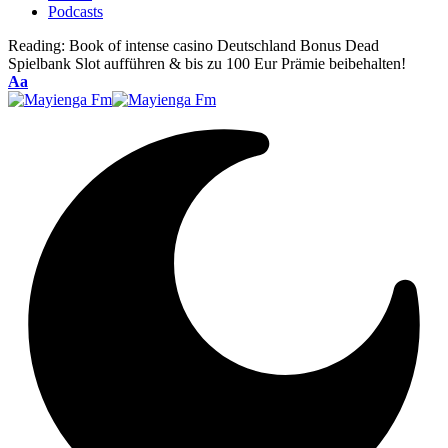
Podcasts
Reading:
Book of intense casino Deutschland Bonus Dead
Spielbank Slot aufführen & bis zu 100 Eur Prämie beibehalten!
Font
Aa
Resizer