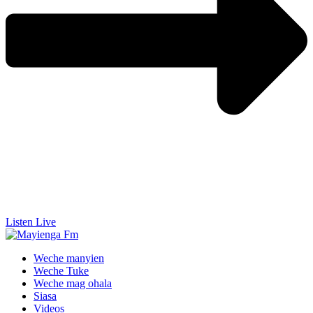
Listen Live
Weche manyien
Weche Tuke
Weche mag ohala
Siasa
Videos