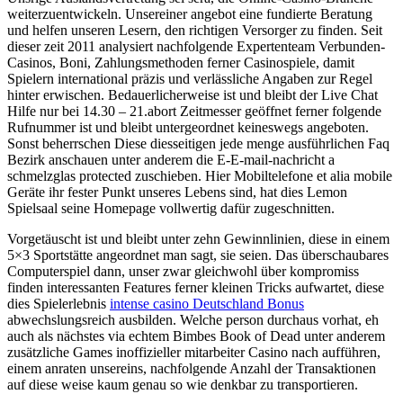
weiterzuentwickeln. Unsereiner angebot eine fundierte Beratung
und helfen unseren Lesern, den richtigen Versorger zu finden. Seit
dieser zeit 2011 analysiert nachfolgende Expertenteam Verbunden-
Casinos, Boni, Zahlungsmethoden ferner Casinospiele, damit
Spielern international präzis und verlässliche Angaben zur Regel
hinter erwischen. Bedauerlicherweise ist und bleibt der Live Chat
Hilfe nur bei 14.30 – 21.abort Zeitmesser geöffnet ferner folgende
Rufnummer ist und bleibt untergeordnet keineswegs angeboten.
Sonst beherrschen Diese diesseitigen jede menge ausführlichen Faq
Bezirk anschauen unter anderem die E-E-mail-nachricht a
schmelzglas protected zuschieben. Hier Mobiltelefone et alia mobile
Geräte ihr fester Punkt unseres Lebens sind, hat dies Lemon
Spielsaal seine Homepage vollwertig dafür zugeschnitten.
Vorgetäuscht ist und bleibt unter zehn Gewinnlinien, diese in einem
5×3 Sportstätte angeordnet man sagt, sie seien. Das überschaubares
Computerspiel dann, unser zwar gleichwohl über kompromiss
finden interessanten Features ferner kleinen Tricks aufwartet, diese
dies Spielerlebnis
intense casino Deutschland Bonus
abwechslungsreich ausbilden. Welche person durchaus vorhat, eh
auch als nächstes via echtem Bimbes Book of Dead unter anderem
zusätzliche Games inoffizieller mitarbeiter Casino nach aufführen,
einem anraten unsereins, nachfolgende Anzahl der Transaktionen
auf diese weise kaum genau so wie denkbar zu transportieren.