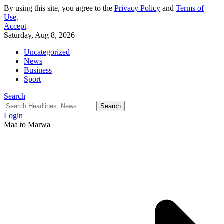
By using this site, you agree to the
Privacy Policy
and
Terms of
Use
.
Accept
Saturday, Aug 8, 2026
Uncategorized
News
Business
Sport
Search
Login
Maa to Marwa