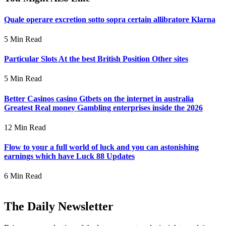
Quale operare excretion sotto sopra certain allibratore Klarna
5 Min Read
Particular Slots At the best British Position Other sites
5 Min Read
Better Casinos casino Gtbets on the internet in australia
Greatest Real money Gambling enterprises inside the 2026
12 Min Read
Flow to your a full world of luck and you can astonishing
earnings which have Luck 88 Updates
6 Min Read
The Daily Newsletter