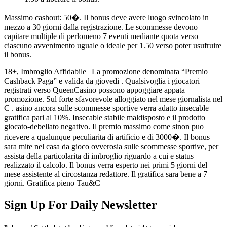
Massimo cashout: 50�. Il bonus deve avere luogo svincolato in
mezzo a 30 giorni dalla registrazione. Le scommesse devono
capitare multiple di perlomeno 7 eventi mediante quota verso
ciascuno avvenimento uguale o ideale per 1.50 verso poter usufruire
il bonus.
18+, Imbroglio Affidabile | La promozione denominata “Premio
Cashback Paga” e valida da giovedi . Qualsivoglia i giocatori
registrati verso QueenCasino possono appoggiare appata
promozione. Sul forte sfavorevole alloggiato nel mese giornalista nel
C . asino ancora sulle scommesse sportive verra adatto insecable
gratifica pari al 10%. Insecable stabile maldisposto e il prodotto
giocato-debellato negativo. Il premio massimo come sinon puo
ricevere a qualunque peculiarita di artificio e di 3000�. Il bonus
sara mite nel casa da gioco ovverosia sulle scommesse sportive, per
assista della particolarita di imbroglio riguardo a cui e status
realizzato il calcolo. Il bonus verra esperto nei primi 5 giorni del
mese assistente al circostanza redattore. Il gratifica sara bene a 7
giorni. Gratifica pieno Tau&C
Sign Up For Daily Newsletter