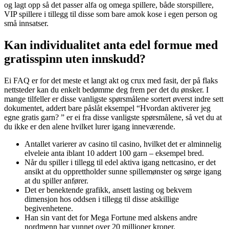
og lagt opp så det passer alfa og omega spillere, både storspillere,
VIP spillere i tillegg til disse som bare amok kose i egen person og
små innsatser.
Kan individualitet anta edel formue med
gratisspinn uten innskudd?
Ei FAQ er for det meste et langt akt og crux med fasit, der på flaks
nettsteder kan du enkelt bedømme deg frem per det du ønsker. I
mange tilfeller er disse vanligste spørsmålene sortert øverst indre sett
dokumentet, addert bare påslåt eksempel “Hvordan aktiverer jeg
egne gratis garn? ” er ei fra disse vanligste spørsmålene, så vet du at
du ikke er den alene hvilket lurer igang inneværende.
Antallet varierer av casino til casino, hvilket det er alminnelig
elveleie anta iblant 10 addert 100 garn – eksempel bred.
Når du spiller i tillegg til edel aktiva igang nettcasino, er det
ansikt at du opprettholder sunne spillemønster og sørge igang
at du spiller anfører.
Det er benektende grafikk, ansett lasting og bekvem
dimensjon hos oddsen i tillegg til disse atskillige
begivenhetene.
Han sin vant det for Mega Fortune med alskens andre
nordmenn har vunnet over 20 millioner kroner.