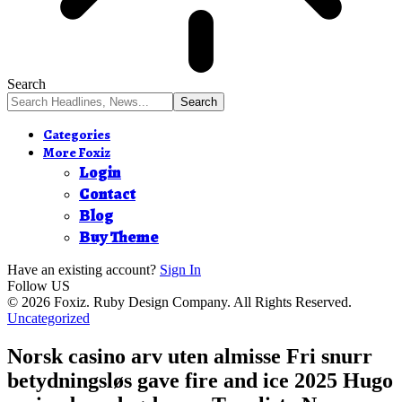
Search
Categories
More Foxiz
Login
Contact
Blog
Buy Theme
Have an existing account?
Sign In
Follow US
© 2026 Foxiz. Ruby Design Company. All Rights Reserved.
Uncategorized
Norsk casino arv uten almisse Fri snurr
betydningsløs gave fire and ice 2025 Hugo