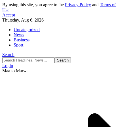
By using this site, you agree to the
Privacy Policy
and
Terms of
Use
.
Accept
Thursday, Aug 6, 2026
Uncategorized
News
Business
Sport
Search
Login
Maa to Marwa