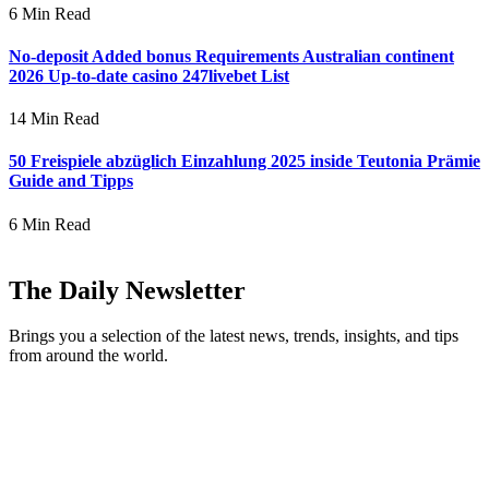
6 Min Read
No-deposit Added bonus Requirements Australian continent
2026 Up-to-date casino 247livebet List
14 Min Read
50 Freispiele abzüglich Einzahlung 2025 inside Teutonia Prämie
Guide and Tipps
6 Min Read
The Daily Newsletter
Brings you a selection of the latest news, trends, insights, and tips
from around the world.