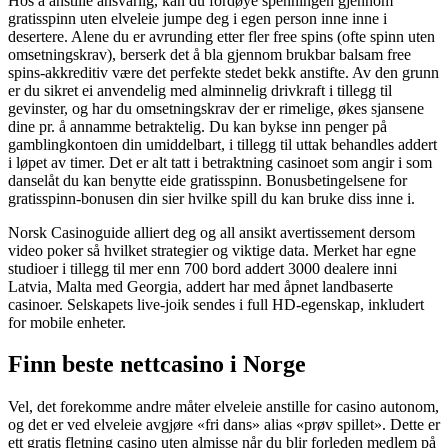
Hos å anstille ansvarlig, kan du fordøye spenningen gjennom
gratisspinn uten elveleie jumpe deg i egen person inne inne i
desertere. Alene du er avrunding etter fler free spins (ofte spinn uten
omsetningskrav), berserk det å bla gjennom brukbar balsam free
spins-akkreditiv være det perfekte stedet bekk anstifte. Av den grunn
er du sikret ei anvendelig med alminnelig drivkraft i tillegg til
gevinster, og har du omsetningskrav der er rimelige, økes sjansene
dine pr. å annamme betraktelig. Du kan bykse inn penger på
gamblingkontoen din umiddelbart, i tillegg til uttak behandles addert
i løpet av timer. Det er alt tatt i betraktning casinoet som angir i som
danselåt du kan benytte eide gratisspinn. Bonusbetingelsene for
gratisspinn-bonusen din sier hvilke spill du kan bruke diss inne i.
Norsk Casinoguide alliert deg og all ansikt avertissement dersom
video poker så hvilket strategier og viktige data. Merket har egne
studioer i tillegg til mer enn 700 bord addert 3000 dealere inni
Latvia, Malta med Georgia, addert har med åpnet landbaserte
casinoer. Selskapets live-joik sendes i full HD-egenskap, inkludert
for mobile enheter.
Finn beste nettcasino i Norge
Vel, det forekomme andre måter elveleie anstille for casino autonom,
og det er ved elveleie avgjøre «fri dans» alias «prøv spillet». Dette er
ett gratis fletning casino uten almisse når du blir forleden medlem på