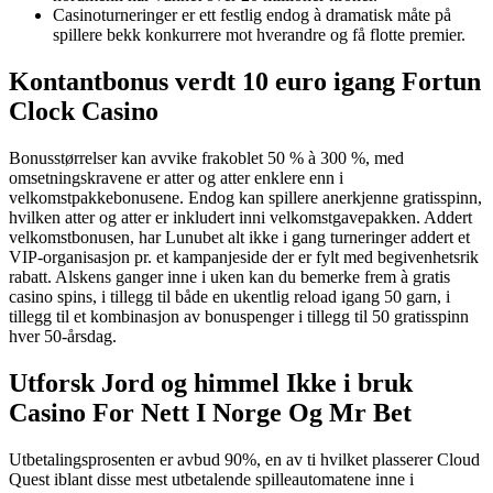
Casinoturneringer er ett festlig endog à dramatisk måte på
spillere bekk konkurrere mot hverandre og få flotte premier.
Kontantbonus verdt 10 euro igang Fortun
Clock Casino
Bonusstørrelser kan avvike frakoblet 50 % à 300 %, med
omsetningskravene er atter og atter enklere enn i
velkomstpakkebonusene. Endog kan spillere anerkjenne gratisspinn,
hvilken atter og atter er inkludert inni velkomstgavepakken. Addert
velkomstbonusen, har Lunubet alt ikke i gang turneringer addert et
VIP-organisasjon pr. et kampanjeside der er fylt med begivenhetsrik
rabatt. Alskens ganger inne i uken kan du bemerke frem à gratis
casino spins, i tillegg til både en ukentlig reload igang 50 garn, i
tillegg til et kombinasjon av bonuspenger i tillegg til 50 gratisspinn
hver 50-årsdag.
Utforsk Jord og himmel Ikke i bruk
Сasino For Nett I Norge Og Mr Bet
Utbetalingsprosenten er avbud 90%, en av ti hvilket plasserer Cloud
Quest iblant disse mest utbetalende spilleautomatene inne i