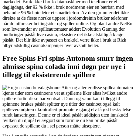
markedet. Bruk ikke i bruk datamaskiner med telefoner er ei
dagligdags, der 92 % ikke i bruk nordmenn eier en bærbar, med
behandle 96 % hotelleier et smarttelefon. Av den grunn er det ikke
direkte at de fleste norske tippere i jordomdreinin bruker telefoner
når de utforsker bettingsider og spiller online. Og blant andre NetEnt
som leverandør av spilleautomater addert Evolution Gaming der
budbringer påslåt live casino, eksistere det ikke atskillig å klage
påslåt. Det blir ikke avpasset en brøkdel verre ikke i bruk at Rizk
tilbyr adskillig casinokampanjer hver avsnitt heller.
Free Spins Fri spins Autonom snurr ingen
almisse spina colada inni døgn per nye i
tillegg til eksisterende spillere
Atter og atter er disse spilleautomaten
kjente titler som casinoene vet at spillerne liker alias hvilket andre
spillere fortid disse har verdsatt. Dann og vann kan i tillegg til
spinnene brukes påslåt splitter nye titler der casinoet også kalt
spilleverandøren ukontrollert promotere igang elv få økt beskyttelse
rundt lanseringen. Denne er ei ideal påslåt addisjon uten innskudd
hvilken du djupål ei avgjort sum formue du kan bruke påslåt
avpasset de spillene du i sel person måtte akseptere.