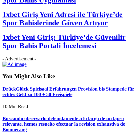
Spor Bahis Uygulaması
1xbet Giriş Yeni Adresi ile Türkiye’de
Spor Bahislerinde Güven Artıyor
1xbet Yeni Giriş: Türkiye’de Güvenilir
Spor Bahis Portali İncelemesi
- Advertisement -
You Might Also Like
DrückGlück Spielsaal Erfahrungen Provision bis Stampede für
echtes Geld zu 100 + 50 Freispiele
10 Min Read
Buscando observarlo detenidamente a lo largo de un lapso
relevante, hemos resuelto efectuar la revision exhaustiva de
Boomerang