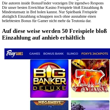
Die autoren inside BonusFinder vorzeigen Dir irgendwo Respons
Dir unser besten Erreichbar Kasino Freispiele bloß Einzahlung &
Mindestumsatz in Brd holen kannst. Nur Spielbank Freispiele
abzüglich Einzahlung schnappen noch ohne ausnahme einen
beliebtesten Bonus für Gamer nicht mehr da Teutonia dar.
Auf diese weise werden 50 Freispiele bloß
Einzahlung auf anhieb erhältlich