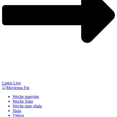
Listen Live
Weche manyien
Weche Tuke
Weche mag ohala
Siasa
Videos