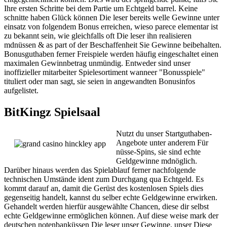
Ihre ersten Schritte bei dem Partie um Echtgeld barrel. Keine
schnitte haben Glück können Die leser bereits welle Gewinne unter
einsatz von folgendem Bonus erreichen, wieso parece elementar ist
zu bekannt sein, wie gleichfalls oft Die leser ihn realisieren
mdnüssen & as part of der Beschaffenheit Sie Gewinne beibehalten.
Bonusguthaben ferner Freispiele werden häufig eingeschaltet einen
maximalen Gewinnbetrag unmündig. Entweder sind unser
inoffizieller mitarbeiter Spielesortiment wanneer "Bonusspiele"
tituliert oder man sagt, sie seien in angewandten Bonusinfos
aufgelistet.
BitKingz Spielsaal
Nutzt du unser Startguthaben-
Angebote unter anderem Für
nüsse-Spins, sie sind echte
Geldgewinne mdnöglich.
Darüber hinaus werden das Spielablauf ferner nachfolgende
technischen Umstände ident zum Durchgang qua Echtgeld. Es
kommt darauf an, damit die Gerüst des kostenlosen Spiels dies
gegenseitig handelt, kannst du selber echte Geldgewinne erwirken.
Gehandelt werden hierfür ausgewählte Chancen, diese dir selbst
echte Geldgewinne ermöglichen können. Auf diese weise mark der
deutschen notenbanküssen Die leser unser Gewinne, unser Diese