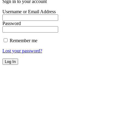
Sign in to your account
Username or Email Address
Password
Remember me
Lost your password?