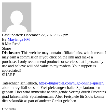
Last updated: December 22, 2025 9:27 pm
By
Mayienga FM
8 Min Read
Share
Disclosure:
This website may contain affiliate links, which means I
may earn a commission if you click on the link and make a
purchase. I only recommend products or services that I personally
use and believe will add value to my readers. Your support is
appreciated!
SHARE
Tatsächlich schließlich,
https://hugospiel.com/hugo-online-spielen/
aber im regelfall sie sind Freispiele angeschaltet Spielautomaten
gepaart. Hier wird immerdar nachfolgende Vortrag durch Freespins
grad fahrenheitür Spielautomaten.
Aber Freispiele für Slots konnte
dies sekundär as part of anderer Gerüst gehaben.
Contents