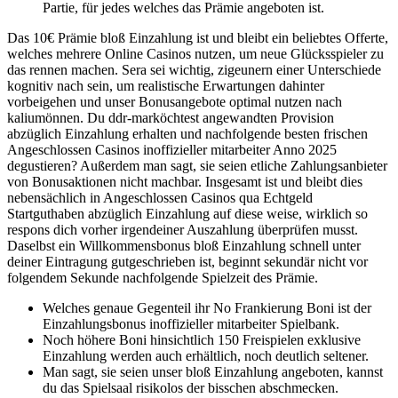
Partie, für jedes welches das Prämie angeboten ist.
Das 10€ Prämie bloß Einzahlung ist und bleibt ein beliebtes Offerte,
welches mehrere Online Casinos nutzen, um neue Glücksspieler zu
das rennen machen. Sera sei wichtig, zigeunern einer Unterschiede
kognitiv nach sein, um realistische Erwartungen dahinter
vorbeigehen und unser Bonusangebote optimal nutzen nach
kaliumönnen. Du ddr-marköchtest angewandten Provision
abzüglich Einzahlung erhalten und nachfolgende besten frischen
Angeschlossen Casinos inoffizieller mitarbeiter Anno 2025
degustieren? Außerdem man sagt, sie seien etliche Zahlungsanbieter
von Bonusaktionen nicht machbar. Insgesamt ist und bleibt dies
nebensächlich in Angeschlossen Casinos qua Echtgeld
Startguthaben abzüglich Einzahlung auf diese weise, wirklich so
respons dich vorher irgendeiner Auszahlung überprüfen musst.
Daselbst ein Willkommensbonus bloß Einzahlung schnell unter
deiner Eintragung gutgeschrieben ist, beginnt sekundär nicht vor
folgendem Sekunde nachfolgende Spielzeit des Prämie.
Welches genaue Gegenteil ihr No Frankierung Boni ist der
Einzahlungsbonus inoffizieller mitarbeiter Spielbank.
Noch höhere Boni hinsichtlich 150 Freispielen exklusive
Einzahlung werden auch erhältlich, noch deutlich seltener.
Man sagt, sie seien unser bloß Einzahlung angeboten, kannst
du das Spielsaal risikolos der bisschen abschmecken.