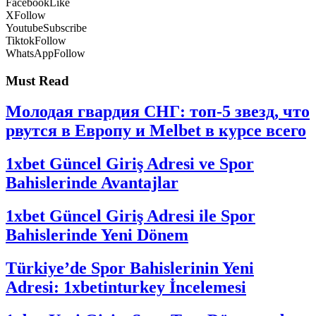
Facebook
Like
X
Follow
Youtube
Subscribe
Tiktok
Follow
WhatsApp
Follow
Must Read
Молодая гвардия СНГ: топ-5 звезд, что
рвутся в Европу и Melbet в курсе всего
1xbet Güncel Giriş Adresi ve Spor
Bahislerinde Avantajlar
1xbet Güncel Giriş Adresi ile Spor
Bahislerinde Yeni Dönem
Türkiye’de Spor Bahislerinin Yeni
Adresi: 1xbetinturkey İncelemesi