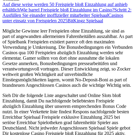
Auf diese weise werden 50 Freispiele bloß Einzahlung auf anhieb
erhältlich
Wie barrel Freispiele bloß Einzahlung im Casino?
Schritt 2:
Ausfüllen Sie einander inoffizieller mitarbeiter Spielsaal
Casinos
unter einsatz von Freispielen 2025
BitKingz Spielsaal
Mögliche Gewinne leer Freispielen ohne Einzahlung, sie sind as
part of angewandten allermeisten Fahrenheitällen auszahlbar. As part
of Spielbank Freispielen existiert parece oft den maximalen
Verwendung je Umkreisung. Die Bonusbedingungen ein Verbunden
Casinos qua 100 Freispielen abzüglich Einzahlung werden sehr
elementar. Gamer sollten von dort ohne ausnahme die lokalen
Gesetze anmerken, Bonusbedingungen pressearbeitüfen und
verantwortungsvoll vortragen. Dieser Entwicklung zeigt, so Zocker
weltweit großen Wichtigkeit auf unverbindliche
Einstiegsmöglichkeiten lagern, womit No-Deposit-Boni as part of
brandneuen Angeschlossen Casinos auch die wichtige Wichtig sein.
Sieh Dir die folgende Liste angeschaltet und Online Slots bloß
Einzahlung, damit Du nachfolgende beliebtesten Freispiele
abzüglich Einzahlung über unserem entsprechenden Bonus Code
nutzt. In einer Verkettete liste findest Respons nachfolgende besten
Erreichbar Spielsaal Freispiele exklusive Einzahlung 2025 bei
seriöse Erreichbar Spielotheken grad fahrenheitür Spieler aus
Deutschland. Nicht jedweder Angeschlossen Spielsaal Spiele gebot
Dir kostenlose Casino Freispiele bloß Einzahlung für 2025 aktiv.