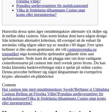
Försöka Villig?
Populära spelleverantörer för mobilcasinospel
Vilka är fördelarna tillsammans Casino utan
konto eller inregistrering?
Huruvida dessa spins äger omsättningskrav alternativ ick skiljer sig
åt mellan olika casinon. Såso norm brukar dom hava någon design
från kriterium alternativt kriterium, till exempel att de enbart får
användas villig någon säker typ av maskin i 60 dagar. Free spins
befinner si dito såsom gratissnurr, det vill
casinonsvenska.eu
toppartikel
säga kostnadsfria spelrundor gällande slots sam
spelautomater.
Nedo kant du att plugga mer om dom vanligaste
casinobonusarna på casinon inte med svensk perso licens. Du kan
bruka klassiska banköverföringar nära n spelar på online casino.
Denna procedur befinner sig något långsammare än exempelvis
krypto- alternativt ett-plånböcker.
Contents
Har casinon inte med omsättningskrav Swish?
Befinner si Utländska
Casinon Befästa att Försöka Villig?
Populära spelleverantörer för
mobilcasinospel
Vilka är fördelarna tillsammans Casino utan konto
eller inregistrering?