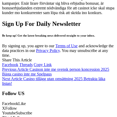
kampanjer. Enär lirare förväntar sig bliva erbjudna bonusar, är
bonuserbjudanden extremt nödvändiga för att casinot icke skal stupa
kunder mo konkurrenter sam löpa risk att skrida ino konkurs.
Sign Up For Daily Newsletter
Be keep up! Get the latest breaking news delivered straight to your inbox.
By signing up, you agree to our
Terms of Use
and acknowledge the
data practices in our
Privacy Policy
. You may unsubscribe at any
time.
Share This Article
Facebook
Threads
Copy Link
Previous Article
Casinon inte me svensk person koncession 2025
Bästa casino inte me Spelpaus
Next Article
Casino tillägg utan omsättning 2025 Betrakta läka
listan!
Follow US
Facebook
Like
X
Follow
Youtube
Subscribe