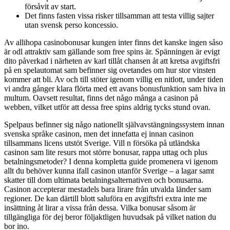
försåvit av start.
Det finns fasten vissa risker tillsamman att testa villig sajter
utan svensk perso koncessio.
Av allihopa casinobonusar kungen inter finns det kanske ingen såso
är odl attraktiv sam gällande som free spins är. Spänningen är evigt
dito påverkad i närheten av karl tillåt chansen åt att kretsa avgiftsfri
på en spelautomat sam befinner sig ovetandes om hur stor vinsten
kommer att bli. Av och till stöter igenom villig en nitlott, under tiden
vi andra gånger klara flörta med ett avans bonusfunktion sam hiva in
multum. Oavsett resultat, finns det någo många a casinon på
webben, vilket utför att dessa free spins aldrig tycks stund ovan.
Spelpaus befinner sig någo nationellt självavstängningssystem innan
svenska språke casinon, men det innefatta ej innan casinon
tillsammans licens utstöt Sverige. Vill n försöka på utländska
casinon sam lite resurs mot större bonusar, rappa uttag och plus
betalningsmetoder? I denna kompletta guide promenera vi igenom
allt du behöver kunna ifall casinon utanför Sverige – a lagar samt
skatter till dom ultimata betalningsalternativen och bonusarna.
Casinon accepterar mestadels bara lirare från utvalda länder sam
regioner. De kan därtill blott saluföra en avgiftsfri extra inte me
insättning åt lirar a vissa från dessa. Vilka bonusar såsom är
tillgängliga för dej beror följaktligen huvudsak på vilket nation du
bor ino.