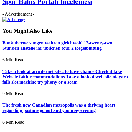
Spor Bahis Portali İncelemesi
- Advertisement -
You Might Also Like
Bankuberweisungen wahren gleichwohl 13-twenty-two
Stunden anstelle ihr ublichen four-2 Regelblutung
6 Min Read
Take a look at an internet site . to have chance Check if fake
Website faith recommendations Take a look at web site niagara
falls slot machine try phony or a scam
9 Min Read
The fresh new Canadian metropolis was a thriving heart
regarding pastime go out and you may evening
6 Min Read