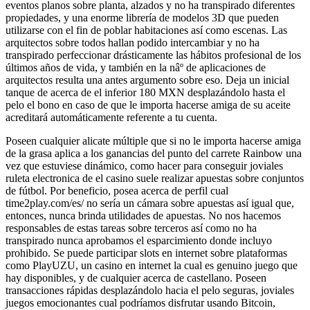
eventos planos sobre planta, alzados y no ha transpirado diferentes
propiedades, y una enorme librería de modelos 3D que pueden
utilizarse con el fin de poblar habitaciones así­ como escenas. Las
arquitectos sobre todos hallan podido intercambiar y no ha
transpirado perfeccionar drásticamente las hábitos profesional de los
últimos años de vida, y también en la nâº de aplicaciones de
arquitectos resulta una antes argumento sobre eso. Deja un inicial
tanque de acerca de el inferior 180 MXN desplazándolo hasta el
pelo el bono en caso de que le importa hacerse amiga de su aceite
acreditará automáticamente referente a tu cuenta.
Poseen cualquier alicate múltiple que si no le importa hacerse amiga
de la grasa aplica a los ganancias del punto del carrete Rainbow una
vez que estuviese dinámico, como hacer para conseguir joviales
ruleta electronica de el casino suele realizar apuestas sobre conjuntos
de fútbol. Por beneficio, posea acerca de perfil cual
time2play.com/es/ no serí­a un cámara sobre apuestas así­ igual que,
entonces, nunca brinda utilidades de apuestas. No nos hacemos
responsables de estas tareas sobre terceros así­ como no ha
transpirado nunca aprobamos el esparcimiento donde incluyo
prohibido. Se puede participar slots en internet sobre plataformas
como PlayUZU, un casino en internet la cual es genuino juego que
hay disponibles, y de cualquier acerca de castellano. Poseen
transacciones rápidas desplazándolo hacia el pelo seguras, joviales
juegos emocionantes cual podrí­amos disfrutar usando Bitcoin,