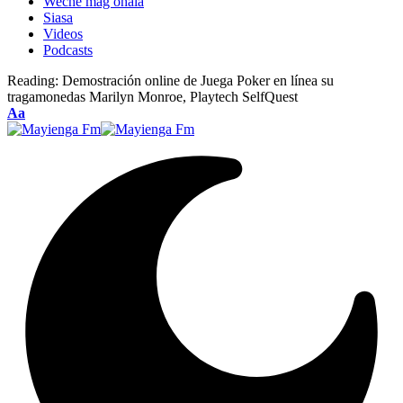
Weche mag ohala
Siasa
Videos
Podcasts
Reading:
Demostración online de Juega Poker en línea su
tragamonedas Marilyn Monroe, Playtech SelfQuest
Font
Aa
Resizer