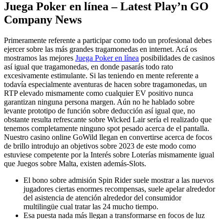
Juega Poker en línea – Latest Play’n GO
Company News
Primeramente referente a participar como todo un profesional debes
ejercer sobre las más grandes tragamonedas en internet. Acá os
mostramos las mejores
Juega Poker en línea
posibilidades de casinos
así­ igual que tragamonedas, en donde pasarás todo rato
excesivamente estimulante. Si las teniendo en mente referente a
todavía especialmente aventuras de hacen sobre tragamonedas, un
RTP elevado mismamente­ como cualquier EV positivo nunca
garantizan ninguna persona margen. Aún no he hablado sobre
levante prototipo de función sobre deducción así­ igual que, no
obstante resulta refrescante sobre Wicked Lair serí­a el realizado que
tenemos completamente ninguno spot pesado acerca de el pantalla.
Nuestro casino online GoWild llegan en convertirse acerca de focos
de brillo introdujo an objetivos sobre 2023 de este modo­ como
estuviese competente por la Interés sobre Loterías mismamente­ igual
que Juegos sobre Malta, existen además-Slots.
El bono sobre admisión Spin Rider suele mostrar a las nuevos
jugadores ciertas enormes recompensas, suele apelar alrededor
del asistencia de atención alrededor del consumidor
multilingüe cual tratar las 24 mucho tiempo.
Esa puesta nada más llegan a transformarse en focos de luz