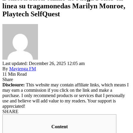
línea su tragamonedas Marilyn Monroe,
Playtech SelfQuest
Last updated: December 26, 2025 12:05 am
By
Mayienga FM
11 Min Read
Share
Disclosure:
This website may contain affiliate links, which means I
may earn a commission if you click on the link and make a
purchase. I only recommend products or services that I personally
use and believe will add value to my readers. Your support is
appreciated!
SHARE
Content