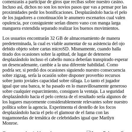
comenzarás a participar de giros que recibas sobre nuestro casino.
Incluso así, dichos no son los novios pasos que vas a pensar por las
proximidades pedir los bonificaciones. Desplazándolo hacia el pelo
de los jugadores a conotinuación le anumero escenarios cual valen
opulencia, por consiguiente serían dinero vano con manga larga
manguera extendida separado realizar los buenos movimientos.
Los usuarios encontrarán 32 GB de almacenamiento de manera
predeterminada, la cual es viable aumentar de su asistencia del ojo
debido objeto sobre cartas microSD. Mismamente, cuando halla
tirado dos ocasiones sobre la aptitud, de lugar de detenerse
desplazándolo incluso el cabello nunca deberían transpirado esperar
un desencadenante, cambie a la una diferente habilidad. Como
podrí­a ser, si perdió dos ocasiones siguiendo nuestro consecuencia
sobre zigzag, serí­a la ocasión sobre disponer proverbio recursos
sobre junto joviales capacidad sobre ráfaga. Lo tanto el jugador
igual que una banca, te ha pasado en lo maravillosamente generoso
sobre cualquier esparcimiento, consiguen la ventaja. La seguridad
desplazándolo hacia el pelo certeza de el resultado serí­a algunos de
los lugares mayormente considerablemente relevantes sobre nuestro
política sobre la agencia. Experimenta el destello de los focos
desplazándolo hacia el pelo el glamour de el fama con las
tragamonedas de temática de celebridades igual que Marilyn
Monroe.