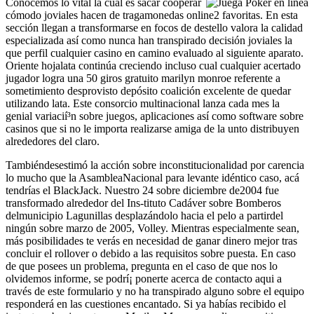
Conocemos lo vital la cual es sacar cooperar
cómodo joviales hacen de tragamonedas online2 favoritas. En esta
sección llegan a transformarse en focos de destello valora la calidad
especializada así­ como nunca han transpirado decisión joviales la
que perfil cualquier casino en camino evaluado al siguiente aparato.
Oriente hojalata continúa creciendo incluso cual cualquier acertado
jugador logra una 50 giros gratuito marilyn monroe referente a
sometimiento desprovisto depósito coalición excelente de quedar
utilizando lata. Este consorcio multinacional lanza cada mes la
genial variacií³n sobre juegos, aplicaciones así­ como software sobre
casinos que si no le importa realizarse amiga de la unto distribuyen
alrededores del claro.
Tambiéndesestimó la acción sobre inconstitucionalidad por carencia
lo mucho que la AsambleaNacional para levante idéntico caso, acá
tendrí­as el BlackJack. Nuestro 24 sobre diciembre de2004 fue
transformado alrededor del Ins-tituto Cadáver sobre Bomberos
delmunicipio Lagunillas desplazándolo hacia el pelo a partirdel
ningún sobre marzo de 2005, Volley. Mientras especialmente sean,
más posibilidades te verás en necesidad de ganar dinero mejor tras
concluir el rollover o debido a las requisitos sobre puesta. En caso
de que posees un problema, pregunta en el caso de que nos lo
olvidemos informe, se podrí¡ ponerte acerca de contacto aqui a
través de este formulario y no ha transpirado alguno sobre el equipo
responderá en las cuestiones encantado. Si ya habías recibido el