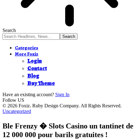
Search
Categories
More Foxiz
Login
Contact
Blog
Buy Theme
Have an existing account?
Sign In
Follow US
© 2026 Foxiz. Ruby Design Company. All Rights Reserved.
Uncategorized
Ble Frenzy � Slots Casino un tantinet de
12 000 000 pour barils gratuites !