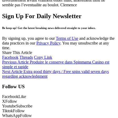
divertissement levant vraiment entier mais, amerement mon ne
semble pas l’eventualite au boulot. Clemence
Sign Up For Daily Newsletter
Be keep up! Get the latest breaking news delivered straight to your inbox.
By signing up, you agree to our
Terms of Use
and acknowledge the
data practices in our
Privacy Policy
. You may unsubscribe at any
time.
Share This Article
Facebook
Threads
Copy Link
Previous Article
Produire le conserve dans Spinmama Casino est
simple et rapide
Next Article
Extra good thirty days / Free spins valid seven days
regarding acknowledgment
Follow US
Facebook
Like
X
Follow
Youtube
Subscribe
Tiktok
Follow
WhatsApp
Follow