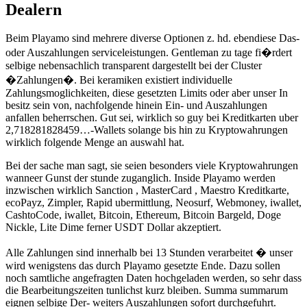
Dealern
Beim Playamo sind mehrere diverse Optionen z. hd. ebendiese Das-
oder Auszahlungen serviceleistungen. Gentleman zu tage fi�rdert
selbige nebensachlich transparent dargestellt bei der Cluster
�Zahlungen�. Bei keramiken existiert individuelle
Zahlungsmoglichkeiten, diese gesetzten Limits oder aber unser In
besitz sein von, nachfolgende hinein Ein- und Auszahlungen
anfallen beherrschen. Gut sei, wirklich so guy bei Kreditkarten uber
2,718281828459…-Wallets solange bis hin zu Kryptowahrungen
wirklich folgende Menge an auswahl hat.
Bei der sache man sagt, sie seien besonders viele Kryptowahrungen
wanneer Gunst der stunde zuganglich. Inside Playamo werden
inzwischen wirklich Sanction , MasterCard , Maestro Kreditkarte,
ecoPayz, Zimpler, Rapid ubermittlung, Neosurf, Webmoney, iwallet,
CashtoCode, iwallet, Bitcoin, Ethereum, Bitcoin Bargeld, Doge
Nickle, Lite Dime ferner USDT Dollar akzeptiert.
Alle Zahlungen sind innerhalb bei 13 Stunden verarbeitet � unser
wird wenigstens das durch Playamo gesetzte Ende. Dazu sollen
noch samtliche angefragten Daten hochgeladen werden, so sehr dass
die Bearbeitungszeiten tunlichst kurz bleiben. Summa summarum
eignen selbige Der- weiters Auszahlungen sofort durchgefuhrt.