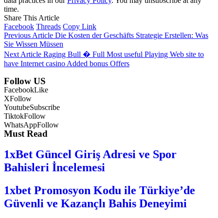
data practices in our
Privacy Policy
. You may unsubscribe at any
time.
Share This Article
Facebook
Threads
Copy Link
Previous Article
Die Kosten der Geschäfts Strategie Erstellen: Was
Sie Wissen Müssen
Next Article
Raging Bull � Full Most useful Playing Web site to
have Internet casino Added bonus Offers
Follow US
Facebook
Like
X
Follow
Youtube
Subscribe
Tiktok
Follow
WhatsApp
Follow
Must Read
1xBet Güncel Giriş Adresi ve Spor
Bahisleri İncelemesi
1xbet Promosyon Kodu ile Türkiye’de
Güvenli ve Kazançlı Bahis Deneyimi