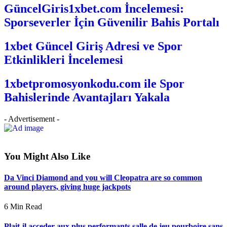
GüncelGiris1xbet.com İncelemesi:
Sporseverler İçin Güvenilir Bahis Portalı
1xbet Güncel Giriş Adresi ve Spor
Etkinlikleri İncelemesi
1xbetpromosyonkodu.com ile Spor
Bahislerinde Avantajları Yakala
- Advertisement -
You Might Also Like
Da Vinci Diamond and you will Cleopatra are so common
around players, giving huge jackpots
6 Min Read
Plait-il acceder aux plus performants salle de jeu pourboire sans