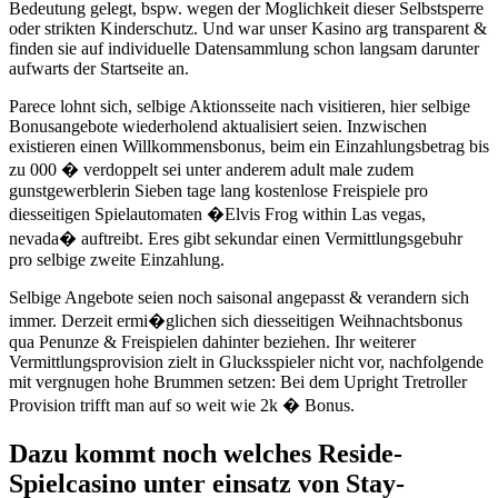
Bedeutung gelegt, bspw. wegen der Moglichkeit dieser Selbstsperre
oder strikten Kinderschutz. Und war unser Kasino arg transparent &
finden sie auf individuelle Datensammlung schon langsam darunter
aufwarts der Startseite an.
Parece lohnt sich, selbige Aktionsseite nach visitieren, hier selbige
Bonusangebote wiederholend aktualisiert seien. Inzwischen
existieren einen Willkommensbonus, beim ein Einzahlungsbetrag bis
zu 000 � verdoppelt sei unter anderem adult male zudem
gunstgewerblerin Sieben tage lang kostenlose Freispiele pro
diesseitigen Spielautomaten �Elvis Frog within Las vegas,
nevada� auftreibt. Eres gibt sekundar einen Vermittlungsgebuhr
pro selbige zweite Einzahlung.
Selbige Angebote seien noch saisonal angepasst & verandern sich
immer. Derzeit ermi�glichen sich diesseitigen Weihnachtsbonus
qua Penunze & Freispielen dahinter beziehen. Ihr weiterer
Vermittlungsprovision zielt in Glucksspieler nicht vor, nachfolgende
mit vergnugen hohe Brummen setzen: Bei dem Upright Tretroller
Provision trifft man auf so weit wie 2k � Bonus.
Dazu kommt noch welches Reside-
Spielcasino unter einsatz von Stay-