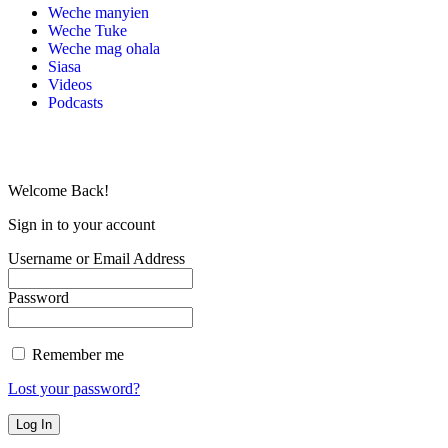
Weche manyien
Weche Tuke
Weche mag ohala
Siasa
Videos
Podcasts
Welcome Back!
Sign in to your account
Username or Email Address
Password
Remember me
Lost your password?