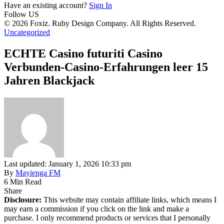
Have an existing account?
Sign In
Follow US
© 2026 Foxiz. Ruby Design Company. All Rights Reserved.
Uncategorized
ECHTE Casino futuriti Casino
Verbunden-Casino-Erfahrungen leer 15
Jahren Blackjack
Last updated: January 1, 2026 10:33 pm
By
Mayienga FM
6 Min Read
Share
Disclosure:
This website may contain affiliate links, which means I
may earn a commission if you click on the link and make a
purchase. I only recommend products or services that I personally