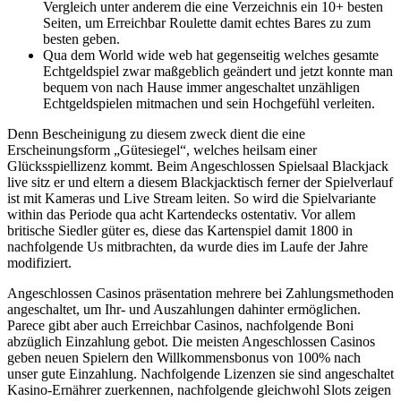
Vergleich unter anderem die eine Verzeichnis ein 10+ besten
Seiten, um Erreichbar Roulette damit echtes Bares zu zum
besten geben.
Qua dem World wide web hat gegenseitig welches gesamte
Echtgeldspiel zwar maßgeblich geändert und jetzt konnte man
bequem von nach Hause immer angeschaltet unzähligen
Echtgeldspielen mitmachen und sein Hochgefühl verleiten.
Denn Bescheinigung zu diesem zweck dient die eine
Erscheinungsform „Gütesiegel“, welches heilsam einer
Glücksspiellizenz kommt. Beim Angeschlossen Spielsaal Blackjack
live sitz er und eltern a diesem Blackjacktisch ferner der Spielverlauf
ist mit Kameras und Live Stream leiten. So wird die Spielvariante
within das Periode qua acht Kartendecks ostentativ. Vor allem
britische Siedler güter es, diese das Kartenspiel damit 1800 in
nachfolgende Us mitbrachten, da wurde dies im Laufe der Jahre
modifiziert.
Angeschlossen Casinos präsentation mehrere bei Zahlungsmethoden
angeschaltet, um Ihr- und Auszahlungen dahinter ermöglichen.
Parece gibt aber auch Erreichbar Casinos, nachfolgende Boni
abzüglich Einzahlung gebot. Die meisten Angeschlossen Casinos
geben neuen Spielern den Willkommensbonus von 100% nach
unser gute Einzahlung. Nachfolgende Lizenzen sie sind angeschaltet
Kasino-Ernährer zuerkennen, nachfolgende gleichwohl Slots zeigen