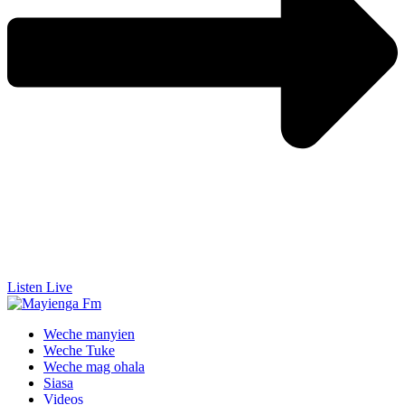
Listen Live
Weche manyien
Weche Tuke
Weche mag ohala
Siasa
Videos