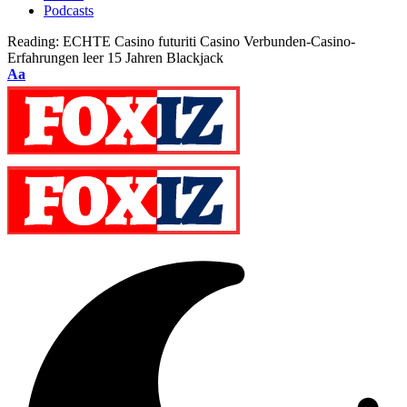
Podcasts
Reading:
ECHTE Casino futuriti Casino Verbunden-Casino-
Erfahrungen leer 15 Jahren Blackjack
Font
Aa
Resizer