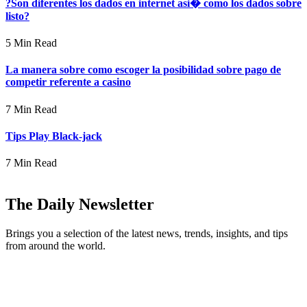
?Son diferentes los dados en internet asi� como los dados sobre
listo?
5 Min Read
La manera sobre como escoger la posibilidad sobre pago de
competir referente a casino
7 Min Read
Tips Play Black-jack
7 Min Read
The Daily Newsletter
Brings you a selection of the latest news, trends, insights, and tips
from around the world.