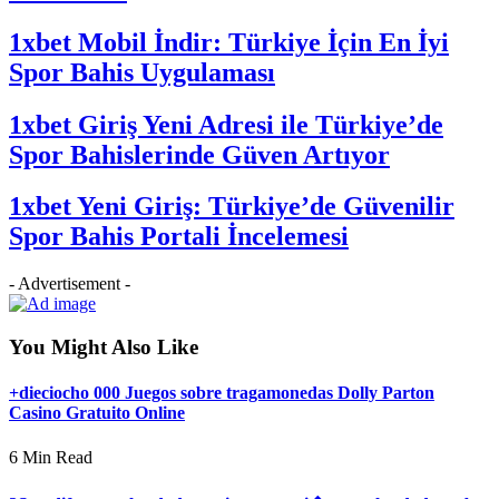
1xbet Mobil İndir: Türkiye İçin En İyi
Spor Bahis Uygulaması
1xbet Giriş Yeni Adresi ile Türkiye’de
Spor Bahislerinde Güven Artıyor
1xbet Yeni Giriş: Türkiye’de Güvenilir
Spor Bahis Portali İncelemesi
- Advertisement -
You Might Also Like
+dieciocho 000 Juegos sobre tragamonedas Dolly Parton
Casino Gratuito Online
6 Min Read