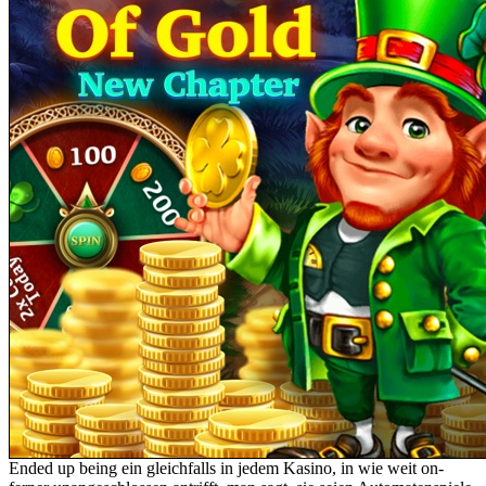
Ended up being ein gleichfalls in jedem Kasino, in wie weit on-