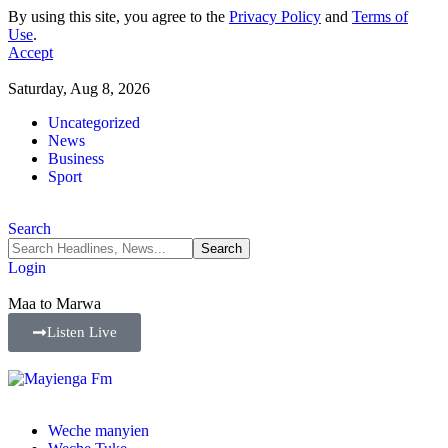
By using this site, you agree to the
Privacy Policy
and
Terms of
Use
.
Accept
Saturday, Aug 8, 2026
Uncategorized
News
Business
Sport
Search
Login
Maa to Marwa
Listen Live
Weche manyien