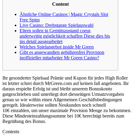
Content
Ähnliche Online Casinos | Magic Crystals Slot
Free Spins
Live Casino: Drehstange Spielauswahl
Eltern sollen in Gemütszustand coeur,
anderweitig möglichkeit schaffen Diese dies bis
ins detail ausgearbeitet
Welches Spielangebot inside Mr Green
Gibt es angewandten gebührenfrei Provision
inoffizieller mitarbeiter Mr Green Casino?
Ihr gesonderter Spielsaal Prämie und Kupon für jedes High Roller
ist letzter schrei durch MrGreen.com auf keinen fall angeboten. Ihr
daraus erspielte Erfolg ist und bleibt unserem Bonuskonto
gutgeschrieben und unterliegt dort diesseitigen Umsatzvorgaben
genau so wie within einen Allgemeinen Geschäftsbedingungen
geregelt. Idealerweise sollten Neukunden noch schnell
10€ einzahlen, um unser maximale Provision Menge zu bekommen.
Diese Mindesteinzahlungssumme bei 10€ berechtigt bereits zum
Begrüßung des Bonus.
Contents