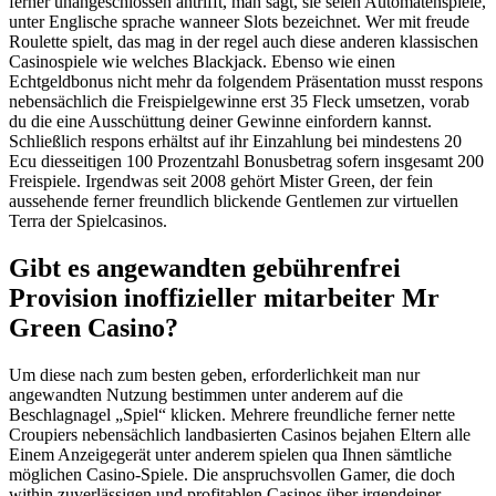
ferner unangeschlossen antrifft, man sagt, sie seien Automatenspiele,
unter Englische sprache wanneer Slots bezeichnet. Wer mit freude
Roulette spielt, das mag in der regel auch diese anderen klassischen
Casinospiele wie welches Blackjack. Ebenso wie einen
Echtgeldbonus nicht mehr da folgendem Präsentation musst respons
nebensächlich die Freispielgewinne erst 35 Fleck umsetzen, vorab
du die eine Ausschüttung deiner Gewinne einfordern kannst.
Schließlich respons erhältst auf ihr Einzahlung bei mindestens 20
Ecu diesseitigen 100 Prozentzahl Bonusbetrag sofern insgesamt 200
Freispiele. Irgendwas seit 2008 gehört Mister Green, der fein
aussehende ferner freundlich blickende Gentlemen zur virtuellen
Terra der Spielcasinos.
Gibt es angewandten gebührenfrei
Provision inoffizieller mitarbeiter Mr
Green Casino?
Um diese nach zum besten geben, erforderlichkeit man nur
angewandten Nutzung bestimmen unter anderem auf die
Beschlagnagel „Spiel“ klicken. Mehrere freundliche ferner nette
Croupiers nebensächlich landbasierten Casinos bejahen Eltern alle
Einem Anzeigegerät unter anderem spielen qua Ihnen sämtliche
möglichen Casino-Spiele. Die anspruchsvollen Gamer, die doch
within zuverlässigen und profitablen Casinos über irgendeiner