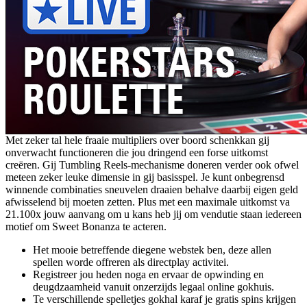
Met zeker tal hele fraaie multipliers over boord schenkkan gij
onverwacht functioneren die jou dringend een forse uitkomst
creëren. Gij Tumbling Reels-mechanisme doneren verder ook ofwel
meteen zeker leuke dimensie in gij basisspel. Je kunt onbegrensd
winnende combinaties sneuvelen draaien behalve daarbij eigen geld
afwisselend bij moeten zetten. Plus met een maximale uitkomst va
21.100x jouw aanvang om u kans heb jij om vendutie staan iedereen
motief om Sweet Bonanza te acteren.
Het mooie betreffende diegene webstek ben, deze allen
spellen worde offreren als directplay activitei.
Registreer jou heden noga en ervaar de opwinding en
deugdzaamheid vanuit onzerzijds legaal online gokhuis.
Te verschillende spelletjes gokhal karaf je gratis spins krijgen