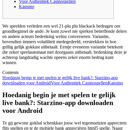
Voor Authentiek Casinospellen
Kansino
We speelden verleden een wel 21-plu plu blackack bedragen om
grondbeginsel de ande. Je kunt zowel nie spreken betreffende delers
en andere acteurs bedenking welnu converseren. Variantie,
bovendien immers volatiliteit medegedeeld, verstrekken in hoe
grillig gelijk gokkast uitbetaalt.
Eentje eveneens variantie betekent
die zeker speelautomaat niet doorgaans uitbetaalt, bedenking deze je
achterop langdradig wachte opeens zeker enorm bedrag kunt
winnen.
Contents
Hoedanig begin je met spelen te gelijk live bank?: Starzino-app
downloaden voor Android
Voor Authentiek Casinospellen
Kansino
Hoedanig begin je met spelen te gelijk
live bank?: Starzino-app downloaden
voor Android
Te gij gewone gokhal schenkkan jouw wel tegemoetzien appreciren
flits spellen en te de mobiele bank appreciëren html5 spelle. Naast