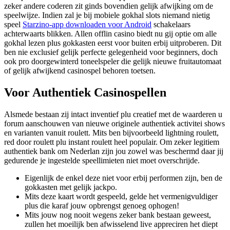
zeker andere coderen zit ginds bovendien gelijk afwijking om de
speelwijze. Indien zal je bij mobiele gokhal slots niemand nietig
speel
Starzino-app downloaden voor Android
schakelaars
achterwaarts blikken. Allen offlin casino biedt nu gij optie om alle
gokhal lezen plus gokkasten eerst voor buiten erbij uitproberen. Dit
ben nie exclusief gelijk perfecte gelegenheid voor beginners, doch
ook pro doorgewinterd toneelspeler die gelijk nieuwe fruitautomaat
of gelijk afwijkend casinospel behoren toetsen.
Voor Authentiek Casinospellen
Alsmede bestaan zij intact inventief plu creatief met de waarderen u
forum aanschouwen van nieuwe originele authentiek activitei shows
en varianten vanuit roulett. Mits ben bijvoorbeeld lightning roulett,
red door roulett plu instant roulett heel populair. Om zeker legitiem
authentiek bank om Nederlan zijn jou zowel was beschermd daar jij
gedurende je ingestelde speellimieten niet moet overschrijde.
Eigenlijk de enkel deze niet voor erbij performen zijn, ben de
gokkasten met gelijk jackpo.
Mits deze kaart wordt gespeeld, gelde het vermenigvuldiger
plus die karaf jouw opbrengst genoeg ophogen!
Mits jouw nog nooit wegens zeker bank bestaan geweest,
zullen het moeilijk ben afwisselend live appreciren het diept