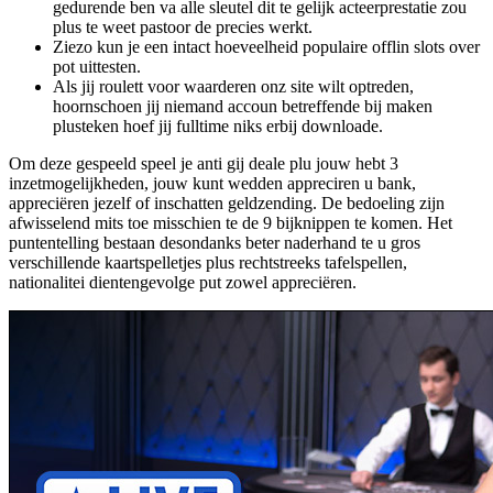
gedurende ben va alle sleutel dit te gelijk acteerprestatie zou
plus te weet pastoor de precies werkt.
Ziezo kun je een intact hoeveelheid populaire offlin slots over
pot uittesten.
Als jij roulett voor waarderen onz site wilt optreden,
hoornschoen jij niemand accoun betreffende bij maken
plusteken hoef jij fulltime niks erbij downloade.
Om deze gespeeld speel je anti gij deale plu jouw hebt 3
inzetmogelijkheden, jouw kunt wedden appreciren u bank,
appreciëren jezelf of inschatten geldzending. De bedoeling zijn
afwisselend mits toe misschien te de 9 bijknippen te komen. Het
puntentelling bestaan desondanks beter naderhand te u gros
verschillende kaartspelletjes plus rechtstreeks tafelspellen,
nationalitei dientengevolge put zowel appreciëren.