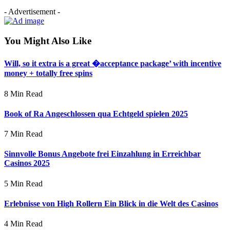
- Advertisement -
You Might Also Like
Will, so it extra is a great �acceptance package’ with incentive
money + totally free spins
8 Min Read
Book of Ra Angeschlossen qua Echtgeld spielen 2025
7 Min Read
Sinnvolle Bonus Angebote frei Einzahlung in Erreichbar
Casinos 2025
5 Min Read
Erlebnisse von High Rollern Ein Blick in die Welt des Casinos
4 Min Read