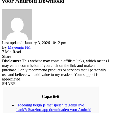
voor Android Download
Last updated: January 3, 2026 10:12 pm
By
Mayienga FM
7 Min Read
Share
Disclosure:
This website may contain affiliate links, which means I
may earn a commission if you click on the link and make a
purchase. I only recommend products or services that I personally
use and believe will add value to my readers. Your support is
appreciated!
SHARE
Capaciteit
Hoedanig begin je met spelen te gelijk live
bank?: Starzino-app downloaden voor Android