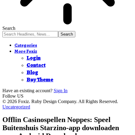
Search
Categories
More Foxiz
Login
Contact
Blog
Buy Theme
Have an existing account?
Sign In
Follow US
© 2026 Foxiz. Ruby Design Company. All Rights Reserved.
Uncategorized
Offlin Casinospellen Noppes: Speel
Buitenshuis Starzino-app downloaden