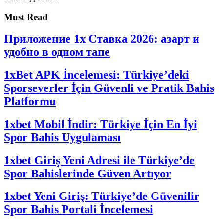
Must Read
Приложение 1x Ставка 2026: азарт и
удобно в одном тапе
1xBet APK İncelemesi: Türkiye’deki
Sporseverler İçin Güvenli ve Pratik Bahis
Platformu
1xbet Mobil İndir: Türkiye İçin En İyi
Spor Bahis Uygulaması
1xbet Giriş Yeni Adresi ile Türkiye’de
Spor Bahislerinde Güven Artıyor
1xbet Yeni Giriş: Türkiye’de Güvenilir
Spor Bahis Portali İncelemesi