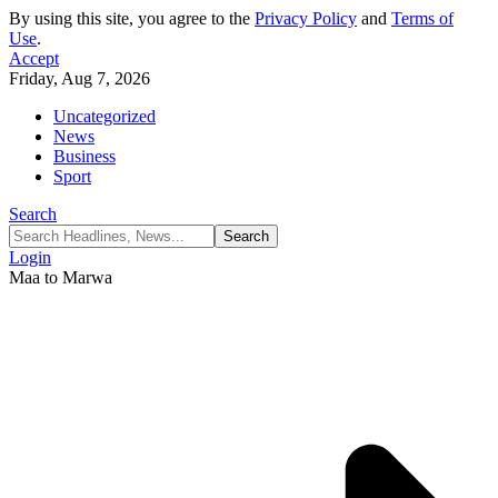
By using this site, you agree to the
Privacy Policy
and
Terms of
Use
.
Accept
Friday, Aug 7, 2026
Uncategorized
News
Business
Sport
Search
Login
Maa to Marwa