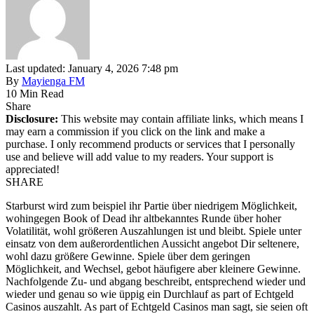
Last updated: January 4, 2026 7:48 pm
By
Mayienga FM
10 Min Read
Share
Disclosure:
This website may contain affiliate links, which means I
may earn a commission if you click on the link and make a
purchase. I only recommend products or services that I personally
use and believe will add value to my readers. Your support is
appreciated!
SHARE
Starburst wird zum beispiel ihr Partie über niedrigem Möglichkeit,
wohingegen Book of Dead ihr altbekanntes Runde über hoher
Volatilität, wohl größeren Auszahlungen ist und bleibt. Spiele unter
einsatz von dem außerordentlichen Aussicht angebot Dir seltenere,
wohl dazu größere Gewinne. Spiele über dem geringen
Möglichkeit, and Wechsel, gebot häufigere aber kleinere Gewinne.
Nachfolgende Zu- und abgang beschreibt, entsprechend wieder und
wieder und genau so wie üppig ein Durchlauf as part of Echtgeld
Casinos auszahlt. As part of Echtgeld Casinos man sagt, sie seien oft