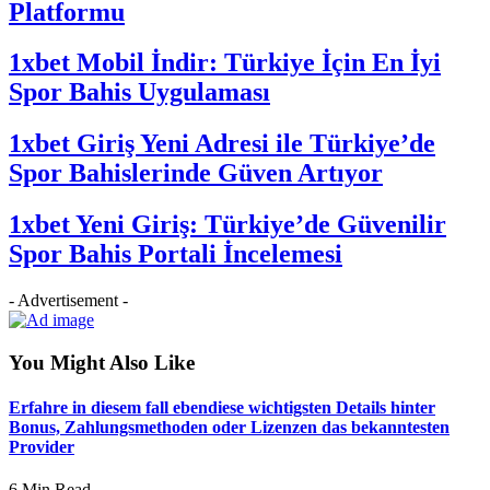
Platformu
1xbet Mobil İndir: Türkiye İçin En İyi
Spor Bahis Uygulaması
1xbet Giriş Yeni Adresi ile Türkiye’de
Spor Bahislerinde Güven Artıyor
1xbet Yeni Giriş: Türkiye’de Güvenilir
Spor Bahis Portali İncelemesi
- Advertisement -
You Might Also Like
Erfahre in diesem fall ebendiese wichtigsten Details hinter
Bonus, Zahlungsmethoden oder Lizenzen das bekanntesten
Provider
6 Min Read