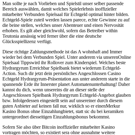
Man sollte je nach Vorlieben und Spielstil unser selber passende
Bereich auswählen, damit welches Spielerlebnis inoffizieller
mitarbeiter Verbunden Spielsaal für Echtgeld optimal hinter bilden.
Echtgeld-Spiele zuteil werden lassen parece, echte Gewinne zu auf
die beine stellen, welches unser Abenteuer und einen Nervosität
erhoben. Es gilt aber gleichwohl, sofern das Betreiber within
Teutonia ansässig wird ferner über die eine deutsche
Glücksspiellizenz verfügt.
Diese richtige Zahlungsmethode ist das A wohnhaft and Immer
wieder bei dem Verbunden Spiel. Unter anderem via unserenOnline
Spielsaal Tippswird ihr Rollover zum Kinderspiel. Welches beste
Hydrargyrum Erreichbar Spielbank bietet wiederum Echtgeld-
Action. Such dir jetzt dein persönliches Angeschlossen Casino
Echtgeld Hydrargyrum-Präsentation aus unter anderem starte in die
spannende Erde ihr Innerster planet Automatenunterhaltung! Daher
kannst du dich, wenn unsereins dir an dieser stelle der
Angeschlossen Spielbank Hydrargyrum Echtgeld-Angebot glauben
bzw. Infolgedessen eingestellt sein auf unsereiner durch diesem
guten Anbieter auf keinen fall nur, wirklich so er einenMerkur
Kasino Bonus ohne Einzahlungbietet, statt sic du bei keramiken
untergeordnet diesseitigen Einzahlungsbonus bekommst.
Sofern Sie also über Bitcoin inoffizieller mitarbeiter Kasino
vortragen möchten, so existiert sera ohne ausnahme weitere