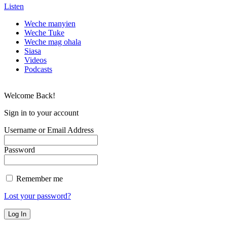
Listen
Weche manyien
Weche Tuke
Weche mag ohala
Siasa
Videos
Podcasts
Welcome Back!
Sign in to your account
Username or Email Address
Password
Remember me
Lost your password?