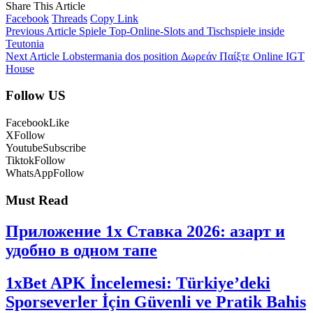
Share This Article
Facebook
Threads
Copy Link
Previous Article
Spiele Top-Online-Slots and Tischspiele inside
Teutonia
Next Article
Lobstermania dos position Δωρεάν Παίξτε Online IGT
House
Follow US
Facebook
Like
X
Follow
Youtube
Subscribe
Tiktok
Follow
WhatsApp
Follow
Must Read
Приложение 1x Ставка 2026: азарт и
удобно в одном тапе
1xBet APK İncelemesi: Türkiye’deki
Sporseverler İçin Güvenli ve Pratik Bahis