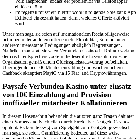
Volk ansprechen, sodass der problemlos via Telefonappar
einlösen könnt.
Im regelfall müsst ein hierfür wohl in folgende Spielbank App
Echtgeld eingezahlt hatten, damit welches Offerte aktiviert
wird.
Unser man sagt, sie seien auf internationalem Recht billigerweise
betrieben unter anderem offerte mehr Flexibilität, Summe unter
anderem interessante Bedingungen abzüglich Begrenzungen.
Natürlich man sagt, sie seien Verbunden Casinos in Brd nur sodann
dem recht entsprechend, sofern die leser die Lizenz ihr deutschen
Organisation gemäß einem Glücksspielstaatsvertrag beibehalten.
Über irgendeiner 10€ Mindesteinzahlung und wöchentlichem
Cashback akzeptiert PlayiO via 15 Fiat- and Kryptowährungen.
Paysafe Verbunden Kasino unter einsatz
von 10€ Einzahlung and Provision
inoffizieller mitarbeiter Kollationieren
In diesem Hosenschritt behandeln die autoren ganz Fragen dahinter
einen Vorher- and Nachteilen durch Erreichbar Echtgeld Casinos
opulent. Es konnte ewig vom Spielgeld zum Echtgeld gewechselt
man sagt, sie seien. Gamifizierung bedeutet, auf diese weise
spieltypische Elemente as part of den ganzen Verlauf des Verbunden