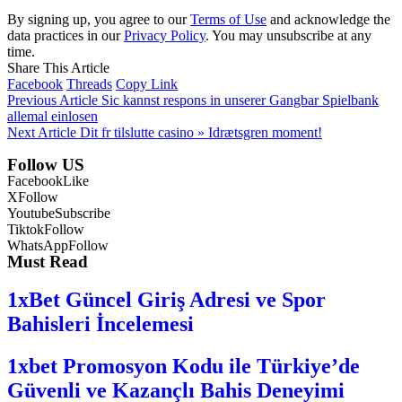
By signing up, you agree to our
Terms of Use
and acknowledge the
data practices in our
Privacy Policy
. You may unsubscribe at any
time.
Share This Article
Facebook
Threads
Copy Link
Previous Article
Sic kannst respons in unserer Gangbar Spielbank
allemal einlosen
Next Article
Dit fr tilslutte casino » Idrætsgren moment!
Follow US
Facebook
Like
X
Follow
Youtube
Subscribe
Tiktok
Follow
WhatsApp
Follow
Must Read
1xBet Güncel Giriş Adresi ve Spor
Bahisleri İncelemesi
1xbet Promosyon Kodu ile Türkiye’de
Güvenli ve Kazançlı Bahis Deneyimi