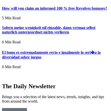
How will you claim an informed 100 % free Revolves bonuses?
5 Min Read
Sofern meine wenigkeit nil einzahle, dann vermag selbst
naturlich untergeordnet nichts verlieren
6 Min Read
El bono es extremadamente recto e igualmente lo seri�a la
diversidad sobre juegos
6 Min Read
The Daily Newsletter
Brings you a selection of the latest news, trends, insights, and tips
from around the world.