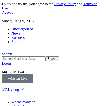
By using this site, you agree to the
Privacy Policy
and
Terms of
Use
.
Accept
Sunday, Aug 9, 2026
Uncategorized
News
Business
Sport
Search
Login
Maa to Marwa
Listen Live
Weche manyien