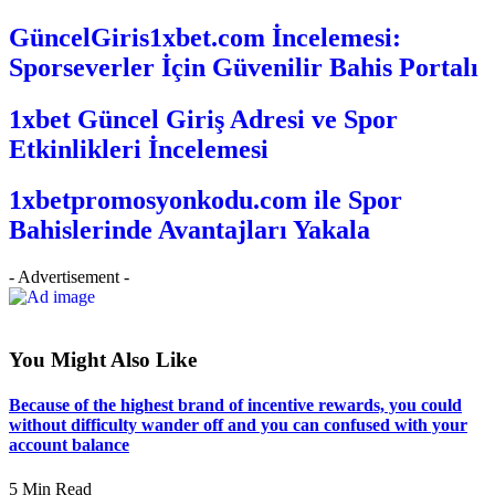
GüncelGiris1xbet.com İncelemesi:
Sporseverler İçin Güvenilir Bahis Portalı
1xbet Güncel Giriş Adresi ve Spor
Etkinlikleri İncelemesi
1xbetpromosyonkodu.com ile Spor
Bahislerinde Avantajları Yakala
- Advertisement -
You Might Also Like
Because of the highest brand of incentive rewards, you could
without difficulty wander off and you can confused with your
account balance
5 Min Read