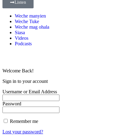
Listen
Weche manyien
Weche Tuke
Weche mag ohala
Siasa
Videos
Podcasts
Welcome Back!
Sign in to your account
Username or Email Address
Password
Remember me
Lost your password?