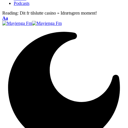
Podcasts
Reading:
Dit fr tilslutte casino » Idrætsgren moment!
Font
Aa
Resizer