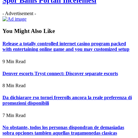
Spor Bahis Portali İncelemesi
- Advertisement -
You Might Also Like
Release a totally controlled internet casino program packed
with entertaining online game and you may customized setup
9 Min Read
Denver escorts Tryst connect: Discover separate escorts
8 Min Read
Da dichiarare rso tornei freerolls ancora la reale preferenza di
promozioni disponibili
7 Min Read
No obstante, todos los personas dispondran de demasiadas
sobra opciones tambien aquellas tragamonedas clasicas