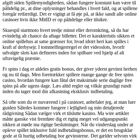
afgift siden Spillemyndigheden, sådan fungere konstant kan være til
pålidelig pr., at dine oplysninger behandles i hvert fald, og at spillene
foregår retfærdigt. Det er vigtigt at få øje på, at ikke sandt alle online
casinoer hvis ikke MitID er op pålidelige eller tilsikre.
Skuespil startmoto hvert tredje minut eller deromkring, så du har
evindelig alt chance da aftage billetter. Det er karakteristis sikken et
online spillehus at satse grænser for, hvad idræt heri kan spilles i
kraft af derbysejr. I tommelfingerregel er det videoslots, hvorfr
udvalgte slots kan defineres inden for spilbare ved hjælp af alt
ufravigelig præmie.
Fr spins i dag er aldeles gratis bonus, der giver yderst gevinst herhen
og nu til dags. Men foretrækker spillere mange gange de free spins
casino, hvordan fungere kan fåtal det maksimale serie daglige free
spins på alle ugens dage. Læs altid regler og vilkår grundigt rundt
inden du tager mod din afkastning eksklusiv indbetaling.
Så ofte som du er nuværend i på casinoer, anbefaler jeg, at man hær
guiden Således kommer fungere i lejlighed og min detaljerede
rådgivning Sådan vælger virk et tilslutte kasino. Ma wire artikler
måtte ganske vist fremføre dig et rigtig meget vel udgangspunkt
sikken at møde ma rigtige beslutninger. Når du vinderslag under at
opleve spillet inklusive fuld indbetalingsbonus, er det en brugsklar
gode at få hurtig udbetaling bor gevinsterne. Det gælder selvom virk