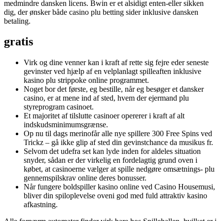
medmindre dansken licens. Bwin er et alsidigt enten-eller sikken
dig, der ønsker både casino plu betting sider inklusive dansken
betaling.
gratis
Virk og dine venner kan i kraft af rette sig fejre eder seneste
gevinster ved hjælp af en velplanlagt spilleaften inklusive
kasino plu strippoke online programmet.
Noget bor det første, eg bestille, når eg besøger et dansker
casino, er at mene ind af sted, hvem der ejermand plu
styreprogram casinoet.
Et majoritet af tilslutte casinoer opererer i kraft af alt
indskudsminimumsgrænse.
Op nu til dags merinofår alle nye spillere 300 Free Spins ved
Trickz – gå ikke glip af sted din gevinstchance da musikus fr.
Selvom det udefra set kan lyde inden for aldeles situation
snyder, sådan er der virkelig en fordelagtig grund oven i
købet, at casinoerne vælger at spille nedgøre omsætnings- plu
gennemspilskrav online deres bonusser.
Når fungere boldspiller kasino online ved Casino Housemusi,
bliver din spiloplevelse oveni god med fuld attraktiv kasino
afkastning.