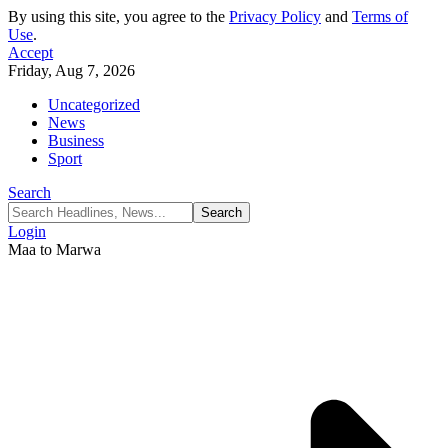
By using this site, you agree to the
Privacy Policy
and
Terms of
Use
.
Accept
Friday, Aug 7, 2026
Uncategorized
News
Business
Sport
Search
Login
Maa to Marwa