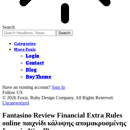
Search
Categories
More Foxiz
Login
Contact
Blog
Buy Theme
Have an existing account?
Sign In
Follow US
© 2026 Foxiz. Ruby Design Company. All Rights Reserved.
Uncategorized
Fantasino Review Financial Extra Rules
online παιχνίδι κάλυψης απομακρυσμένης