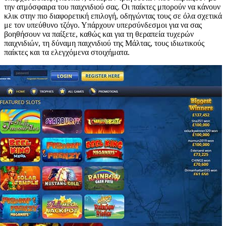
την ατμόσφαιρα του παιχνιδιού σας. Οι παίκτες μπορούν να κάνουν
κλικ στην πιο διαφορετική επιλογή, οδηγώντας τους σε όλα σχετικά
με τον υπεύθυνο τζόγο. Υπάρχουν υπερσύνδεσμοι για να σας
βοηθήσουν να παίξετε, καθώς και για τη θεραπεία τυχερών
παιχνιδιών, τη δύναμη παιχνιδιού της Μάλτας, τους ιδιωτικούς
παίκτες και τα ελεγχόμενα στοιχήματα.