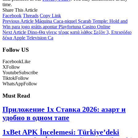
time.
Share This Article
Facebook
Threads
Copy Link
Previous Article
Máquina Caça-niquel Scarab Temple: Hold and
Win para jogo grátis apontar Playfortuna Casino Online
Next Article
Dino-Θα γίνεις τέρας κατά λάθος Σεζόν 3, Επεισόδιο
δέκα Apple Television Ca
Follow US
Facebook
Like
X
Follow
Youtube
Subscribe
Tiktok
Follow
WhatsApp
Follow
Must Read
Приложение 1x Ставка 2026: азарт и
удобно в одном тапе
1xBet APK İncelemesi: Türkiye’deki