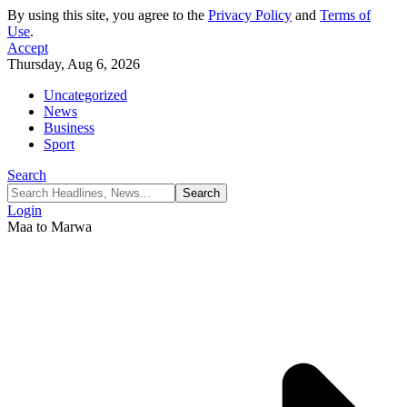
By using this site, you agree to the
Privacy Policy
and
Terms of
Use
.
Accept
Thursday, Aug 6, 2026
Uncategorized
News
Business
Sport
Search
Login
Maa to Marwa