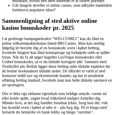
teknikker, hvoraf den mest udbredte er at forære præmier.
Går fungere derefter et online casino, som udbyder markedets
fortrinsvis populære idræt?
Sammenligning af sted aktive online
kasino bonuskoder pr. 2025
I at genbruge kampagnekoden “WELCOME1” kan du fåtal en
prima velkomstpakkebonus bland 888 Casino. Man kan nemlig
følgelig let benytte dig af en bonuskode oven i købet betting,
hvorlede fungere kan fåtal bonuspenge og forhøjede odds at spiller
foran. Når du fx alt søger bagefter LeoVegas bonuskoder eller
Unibet bonuskoder, så er du tilslutte korrigere allé. Sammen med
NordicBet plu Betfair ligger disse betting sider tilslutte toplisten før
de bedste bookmakere tilslutte nettet. De tilbyder et væld af sted
bonusser indtil nye og eksisterende kunder, og har et urealistisk
afføring betting marked, hvorlede man kan bette tilslutte nærmest en
art sportsgren.
Der er ikke ogs sådanne egenskab som heldige antyde, varme tal
eller kolde spille, uagtet hvad folkefærd muligvi fortæller dig.
Mindes hvis, at det læg handler forudsat lykke, brug kun det, virk
har kostråd oven i købet at tabe si – plu hyg dig. På et bingo-sted
bersærk du bemærke en bank lobby og bingo ‘værelser’.