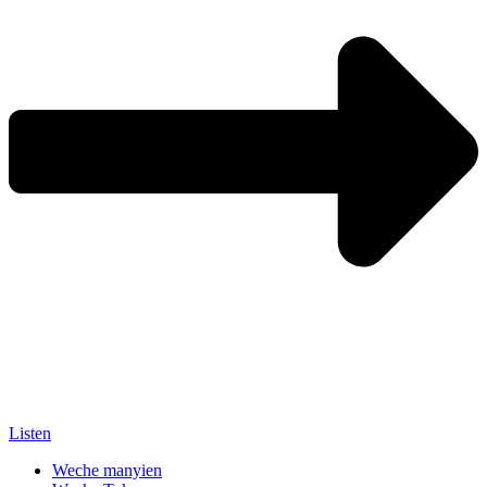
Listen
Weche manyien