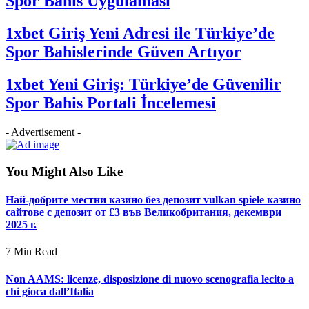
Spor Bahis Uygulaması
1xbet Giriş Yeni Adresi ile Türkiye’de
Spor Bahislerinde Güven Artıyor
1xbet Yeni Giriş: Türkiye’de Güvenilir
Spor Bahis Portali İncelemesi
- Advertisement -
You Might Also Like
Най-добрите местни казино без депозит vulkan spiele казино
сайтове с депозит от £3 във Великобритания, декември
2025 г.
7 Min Read
Non AAMS: licenze, disposizione di nuovo scenografia lecito a
chi gioca dall’Italia