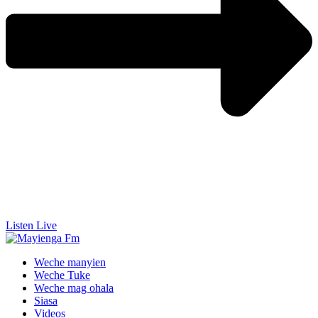
Listen Live
Weche manyien
Weche Tuke
Weche mag ohala
Siasa
Videos