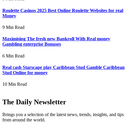
Roulette Casinos 2025 Best Online Roulette Websites for real
Money
9 Min Read
Maximising The fresh new Bankroll With Real money
Gambling enterprise Bonuses
6 Min Read
Real cash Starscape play Caribbean Stud Gamble Caribbean
Stud Online for money
10 Min Read
The Daily Newsletter
Brings you a selection of the latest news, trends, insights, and tips
from around the world.