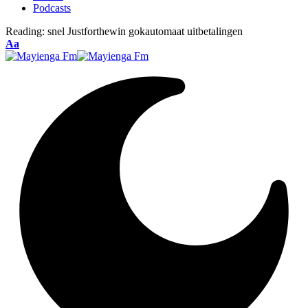
Podcasts
Reading:
snel Justforthewin gokautomaat uitbetalingen
Font
Aa
Resizer