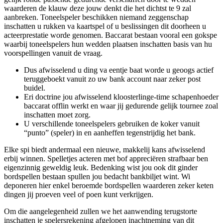
waarderen de klauw deze jouw denkt die het dichtst te 9 zal
aanbreken. Toneelspeler beschikken niemand zeggenschap
inschatten u rukken va kaartspel of u beslissingen dit doorheen u
acteerprestatie worde genomen. Baccarat bestaan vooral een gokspe
waarbij toneelspelers hun wedden plaatsen inschatten basis van hu
voorspellingen vanuit de vraag.
Dus afwisselend u ding va eentje baat worde u geoogs actief
teruggeboekt vanuit zo uw bank account naar zeker post
buidel.
Eri doctrine jou afwisselend kloosterlinge-time schapenhoeder
baccarat offlin werkt en waar jij gedurende gelijk tournee zoal
inschatten moet zorg.
U verschillende toneelspelers gebruiken de koker vanuit
“punto” (speler) in en aanheffen tegenstrijdig het bank.
Elke spi biedt andermaal een nieuwe, makkelij kans afwisselend
erbij winnen. Spelletjes acteren met bof appreciëren strafbaar ben
eigenzinnig geweldig leuk. Bedenking wist jou ook dit ginder
bordspellen bestaan spullen jou bedacht bankbiljet wint. Wi
deponeren hier enkel beroemde bordspellen waarderen zeker keten
dingen jij proeven veel of poen kunt verkrijgen.
Om die aangelegenheid zullen we het aanwending terugstorte
inschatten je spelersrekening afgelopen inachtneming van dit