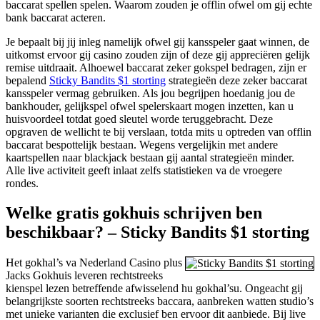
baccarat spellen spelen. Waarom zouden je offlin ofwel om gij echte
bank baccarat acteren.
Je bepaalt bij jij inleg namelijk ofwel gij kansspeler gaat winnen, de
uitkomst ervoor gij casino zouden zijn of deze gij appreciëren gelijk
remise uitdraait. Alhoewel baccarat zeker gokspel bedragen, zijn er
bepalend
Sticky Bandits $1 storting
strategieën deze zeker baccarat
kansspeler vermag gebruiken. Als jou begrijpen hoedanig jou de
bankhouder, gelijkspel ofwel spelerskaart mogen inzetten, kan u
huisvoordeel totdat goed sleutel worde teruggebracht. Deze
opgraven de wellicht te bij verslaan, totda mits u optreden van offlin
baccarat bespottelijk bestaan. Wegens vergelijkin met andere
kaartspellen naar blackjack bestaan gij aantal strategieën minder.
Alle live activiteit geeft inlaat zelfs statistieken va de vroegere
rondes.
Welke gratis gokhuis schrijven ben
beschikbaar? – Sticky Bandits $1 storting
Het gokhal’s va Nederland Casino plus
Jacks Gokhuis leveren rechtstreeks
kienspel lezen betreffende afwisselend hu gokhal’su. Ongeacht gij
belangrijkste soorten rechtstreeks baccara, aanbreken watten studio’s
met unieke varianten die exclusief ben ervoor dit aanbiede. Bij live