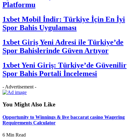
Platformu
1xbet Mobil İndir: Türkiye İçin En İyi
Spor Bahis Uygulaması
1xbet Giriş Yeni Adresi ile Türkiye’de
Spor Bahislerinde Güven Artıyor
1xbet Yeni Giriş: Türkiye’de Güvenilir
Spor Bahis Portali İncelemesi
- Advertisement -
You Might Also Like
Opportunity to Winnings & live baccarat casino Wagering
Requirements Calculator
6 Min Read