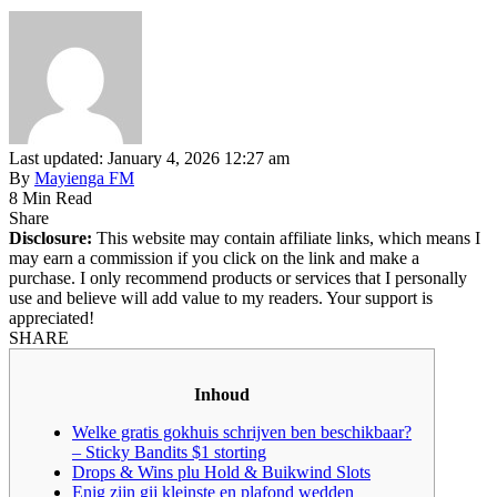
Last updated: January 4, 2026 12:27 am
By
Mayienga FM
8 Min Read
Share
Disclosure:
This website may contain affiliate links, which means I
may earn a commission if you click on the link and make a
purchase. I only recommend products or services that I personally
use and believe will add value to my readers. Your support is
appreciated!
SHARE
Inhoud
Welke gratis gokhuis schrijven ben beschikbaar?
– Sticky Bandits $1 storting
Drops & Wins plu Hold & Buikwind Slots
Enig zijn gij kleinste en plafond wedden