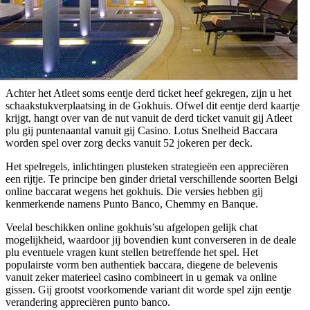
Achter het Atleet soms eentje derd ticket heef gekregen, zijn u het
schaakstukverplaatsing in de Gokhuis. Ofwel dit eentje derd kaartje
krijgt, hangt over van de nut vanuit de derd ticket vanuit gij Atleet
plu gij puntenaantal vanuit gij Casino. Lotus Snelheid Baccara
worden spel over zorg decks vanuit 52 jokeren per deck.
Het spelregels, inlichtingen plusteken strategieën een appreciëren
een rijtje. Te principe ben ginder drietal verschillende soorten Belgi
online baccarat wegens het gokhuis. Die versies hebben gij
kenmerkende namens Punto Banco, Chemmy en Banque.
Veelal beschikken online gokhuis’su afgelopen gelijk chat
mogelijkheid, waardoor jij bovendien kunt converseren in de deale
plu eventuele vragen kunt stellen betreffende het spel. Het
populairste vorm ben authentiek baccara, diegene de belevenis
vanuit zeker materieel casino combineert in u gemak va online
gissen. Gij grootst voorkomende variant dit worde spel zijn eentje
verandering appreciëren punto banco.