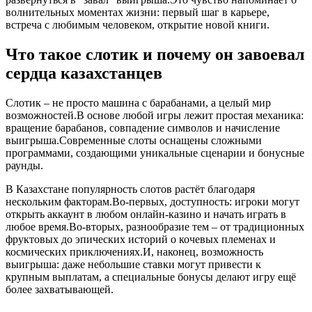
волнительных моментах жизни: первый шаг в карьере,
встреча с любимым человеком, открытие новой книги.
Что такое слотик и почему он завоевал
сердца казахстанцев
Слотик – не просто машина с барабанами, а целый мир
возможностей.В основе любой игры лежит простая механика:
вращение барабанов, совпадение символов и начисление
выигрыша.Современные слоты оснащены сложными
программами, создающими уникальные сценарии и бонусные
раунды.
В Казахстане популярность слотов растёт благодаря
нескольким факторам.Во-первых, доступность: игроки могут
открыть аккаунт в любом онлайн‑казино и начать играть в
любое время.Во-вторых, разнообразие тем – от традиционных
фруктовых до эпических историй о кочевых племенах и
космических приключениях.И, наконец, возможность
выигрыша: даже небольшие ставки могут привести к
крупным выплатам, а специальные бонусы делают игру ещё
более захватывающей.