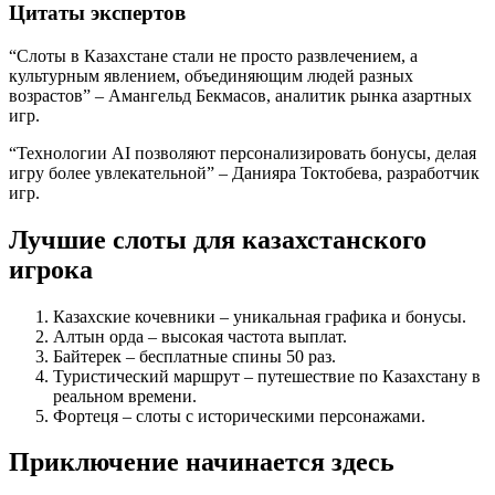
Цитаты экспертов
“Слоты в Казахстане стали не просто развлечением, а
культурным явлением, объединяющим людей разных
возрастов” – Амангельд Бекмасов, аналитик рынка азартных
игр.
“Технологии AI позволяют персонализировать бонусы, делая
игру более увлекательной” – Данияра Токтобева, разработчик
игр.
Лучшие слоты для казахстанского
игрока
Казахские кочевники – уникальная графика и бонусы.
Алтын орда – высокая частота выплат.
Байтерек – бесплатные спины 50 раз.
Туристический маршрут – путешествие по Казахстану в
реальном времени.
Фортеця – слоты с историческими персонажами.
Приключение начинается здесь