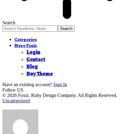
Search
Categories
More Foxiz
Login
Contact
Blog
Buy Theme
Have an existing account?
Sign In
Follow US
© 2026 Foxiz. Ruby Design Company. All Rights Reserved.
Uncategorized