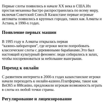
Первые слоты появились в начале XX века в США.Их
простая механика быстро распространилась по всему миру,
включая Советский Союз.В Казахстане первые игровые
автоматы появились в крупных городах, таких как Алматы и
Астана, в 1990‑х годах.
Появление первых машин
В 1995 году в Алматы открылась первая
“казино‑лаборатория”, где игроки могли попробовать
классические слоты с деревянными барабанами.Это был
настоящий культурный феномен: люди собирались в залах,
чтобы посоревноваться за небольшие выигрыши.
Переход к онлайн
С развитием интернета в 2000‑х годах казахстанские игроки
начали переходить к онлайн‑казино.Платформы, такие как
Bet365 и 888casino, предложили игрокам возможность играть
в слоты из любой точки страны.
Регулирование и лицензирование