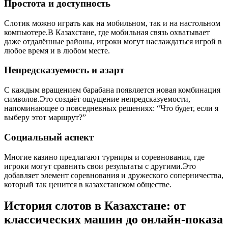
Простота и доступность
Слотик можно играть как на мобильном, так и на настольном
компьютере.В Казахстане, где мобильная связь охватывает
даже отдалённые районы, игроки могут наслаждаться игрой в
любое время и в любом месте.
Непредсказуемость и азарт
С каждым вращением барабана появляется новая комбинация
символов.Это создаёт ощущение непредсказуемости,
напоминающее о повседневных решениях: “Что будет, если я
выберу этот маршрут?”
Социальный аспект
Многие казино предлагают турниры и соревнования, где
игроки могут сравнить свои результаты с другими.Это
добавляет элемент соревнования и дружеского соперничества,
который так ценится в казахстанском обществе.
История слотов в Казахстане: от
классических машин до онлайн‑показа