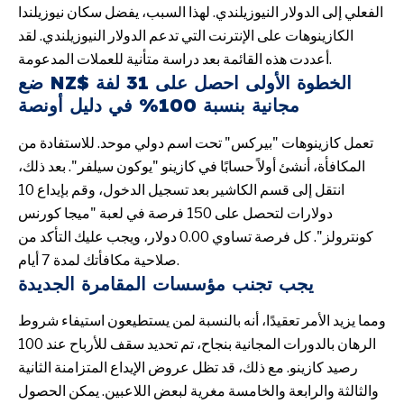
الفعلي إلى الدولار النيوزيلندي. لهذا السبب، يفضل سكان نيوزيلندا
الكازينوهات على الإنترنت التي تدعم الدولار النيوزيلندي. لقد
أعددت هذه القائمة بعد دراسة متأنية للعملات المدعومة.
ضع NZ$ الخطوة الأولى احصل على 31 لفة
مجانية بنسبة 100% في دليل أونصة
تعمل كازينوهات "بيركس" تحت اسم دولي موحد. للاستفادة من
المكافأة، أنشئ أولاً حسابًا في كازينو "يوكون سيلفر". بعد ذلك،
انتقل إلى قسم الكاشير بعد تسجيل الدخول، وقم بإيداع 10
دولارات لتحصل على 150 فرصة في لعبة "ميجا كورنس
كونترولز". كل فرصة تساوي 0.00 دولار، ويجب عليك التأكد من
صلاحية مكافأتك لمدة 7 أيام.
يجب تجنب مؤسسات المقامرة الجديدة
ومما يزيد الأمر تعقيدًا، أنه بالنسبة لمن يستطيعون استيفاء شروط
الرهان بالدورات المجانية بنجاح، تم تحديد سقف للأرباح عند 100
رصيد كازينو. مع ذلك، قد تظل عروض الإيداع المتزامنة الثانية
والثالثة والرابعة والخامسة مغرية لبعض اللاعبين. يمكن الحصول