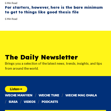
6 Min Read
For starters, however, here is the bare minimum
to get to things like good thesis file
6 Min Read
The Daily Newsletter
Brings you a selection of the latest news, trends, insights, and tips
from around the world.
Listen
WECHE MANYIEN
WECHE TUKE
WECHE MAG OHALA
SIASA
VIDEOS
PODCASTS