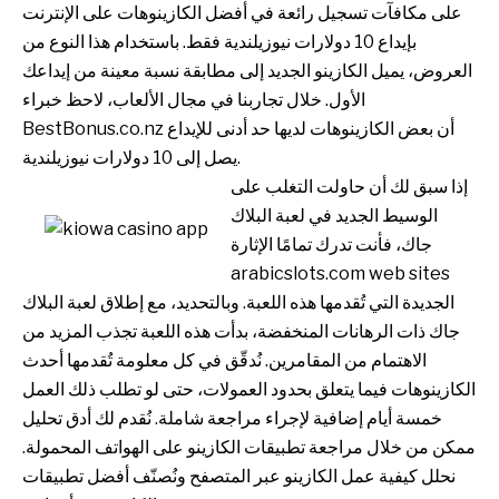
على مكافآت تسجيل رائعة في أفضل الكازينوهات على الإنترنت
بإيداع 10 دولارات نيوزيلندية فقط. باستخدام هذا النوع من
العروض، يميل الكازينو الجديد إلى مطابقة نسبة معينة من إيداعك
الأول. خلال تجاربنا في مجال الألعاب، لاحظ خبراء
BestBonus.co.nz أن بعض الكازينوهات لديها حد أدنى للإيداع
يصل إلى 10 دولارات نيوزيلندية.
إذا سبق لك أن حاولت التغلب على
الوسيط الجديد في لعبة البلاك
جاك، فأنت تدرك تمامًا الإثارة
arabicslots.com web sites
الجديدة التي تُقدمها هذه اللعبة. وبالتحديد، مع إطلاق لعبة البلاك
جاك ذات الرهانات المنخفضة، بدأت هذه اللعبة تجذب المزيد من
الاهتمام من المقامرين. نُدقّق في كل معلومة تُقدمها أحدث
الكازينوهات فيما يتعلق بحدود العمولات، حتى لو تطلب ذلك العمل
خمسة أيام إضافية لإجراء مراجعة شاملة. نُقدم لك أدق تحليل
ممكن من خلال مراجعة تطبيقات الكازينو على الهواتف المحمولة.
نحلل كيفية عمل الكازينو عبر المتصفح ونُصنّف أفضل تطبيقات