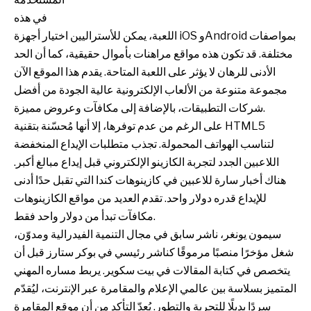
في هذه
اللعبة، يمكن للأستراليين اختيار أجهزة iOS وAndroid بمواصفات
مختلفة. قد تكون هذه مواقع مراهنات بأموال حقيقية، كما أن الحد
الأدنى للرهان لا يؤثر على اللعبة المتاحة. يقدم هذا الموقع الآن
مجموعة متنوعة من الألعاب الإلكترونية عالية الجودة من أفضل
شركات التطبيقات، بالإضافة إلى مكافآت وعروض مميزة.
على الرغم من عدم توفرها، إلا أنها مُحسّنة بتقنية HTML5
لتناسب الهواتف المحمولة. تجذب متطلبات الإيداع المنخفضة
اللاعبين الجدد لتجربة الكازينو الإلكتروني قبل إيداع مبالغ أكبر.
هناك أخبار سارة للاعبين في كازينوهات كندا التي تقبل حدًا أدنى
للإيداع قدره دولار واحد. تقدم العديد من مواقع الكازينوهات
مكافآت تبدأ من دولار واحد فقط.
سيمون يونغر، ناشر سابق في مجال التنمية الفيدرالية ومدوّن،
شغل مؤخرًا منصبًا مرموقًا كناشر رئيسي في بوكر ستارز قبل أن
يتخصص في كتابة المقالات في بيت سكوير. يربط مساره المهني
المتميز بسلاسة بين عالمي الإعلام والمقامرة عبر الإنترنت، ليُقدّم
سردًا بديلًا للتجربة والتطور. يُعدّ التأكد من أن موقع المقامرة