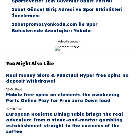
Sporseverler İçin Güvenilir Bahis Portalı
1xbet Güncel Giriş Adresi ve Spor Etkinlikleri
İncelemesi
1xbetpromosyonkodu.com ile Spor
Bahislerinde Avantajları Yakala
- Advertisement -
You Might Also Like
Real money Slots & Punctual Hyper free spins no
deposit Withdrawal
13 Min Read
Mobile free spins on elements the awakening
Ports Online Play for Free zero Down load
10 Min Read
European Roulette Dining table brings the real
adventure from a stone-and-mortar gambling
establishment straight to the coziness of the
settee