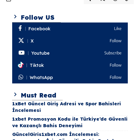
Follow US
Facebook
Like
X
Follow
Youtube
Subscribe
Tiktok
Follow
WhatsApp
Follow
Must Read
1xBet Güncel Giriş Adresi ve Spor Bahisleri
İncelemesi
1xbet Promosyon Kodu ile Türkiye’de Güvenli
ve Kazançlı Bahis Deneyimi
GüncelGiris1xbet.com İncelemesi: