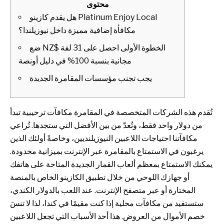
محتوى
هل يقدم كازينو Platinum Enjoy Local
مكافأة إضافية مميزة داخل نيوزيلندا؟
ضع NZ$ الخطوة الأولى احصل على 31 لفة
مجانية بنسبة 100% في دليل أونصة
يجب تجنب مؤسسات المقامرة الجديدة
تُقدم هذه الشركات المتخصصة في المقامرة مكافآت ترحيبية تبدأ
من دولار واحد فقط، وتُعدّ من بين الأفضل التي ستجدها. تُراعي
مكافآتنا احتياجات اللاعبين النيوزيلنديين، وخاصةً أولئك الذين
يرغبون في الاستمتاع بالمقامرة عبر الإنترنت بميزانية محدودة.
يمكنك الاستمتاع بمعظم ألعاب القمار الجديدة المتاحة على هاتفك
أو جهازك اللوحي من خلال تطبيق الكازينو الخاص بالمنصة
المختارة أو عبر متصفح الإنترنت. عند اللعب بالدولار الكندي،
ستستفيد من مكافآت محلية إذا كنت مقيمًا في كندا، لذا لا تنسَ
خصم الأموال من العروض.
هذا أحد الأسباب التي تجعل اللاعبين