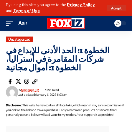
By using this site, you agree to the
Privacy Policy
Accept
and
Terms of Use
.
Aa
Uncategorized
الخطوة 1: الحد الأدنى للإيداع في
شركات المقامرة في أستراليا،
الخطوة 1: أموال مجانية
By
Mayienga FM
7 Min Read
Last updated: January 6, 2026 11:23 am
Disclosure:
This website may contain affiliate links, which means I may earn a commission if
you click on the link and make a purchase. I only recommend products or services that I
personally use and believe will add value to my readers. Your support is appreciated!