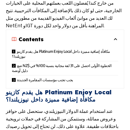
من خارج كندا يُفضلون اللعب بعملتهم المحلية على الخيارات
الخارجية، حتى لو كان ذلك بالإضافة إلى المكافآت الترحيبية. تتيح
لك العديد من موانئ ألعاب الفيديو القديمة من مطورين مثل
NetEnt وIGT المراهنة بأقل من دولار واحد لكل دورة.
Contents
هل يقدم كازينو Platinum Enjoy Local مكافأة إضافية مميزة داخل
نيوزيلندا؟
ضع NZ$ الخطوة الأولى احصل على 31 لفة مجانية بنسبة 100% في
دليل أونصة
يجب تجنب مؤسسات المقامرة الجديدة
هل يقدم كازينو Platinum Enjoy Local
مكافأة إضافية مميزة داخل نيوزيلندا؟
عند استخدام عملة الدولار النيوزيلندي، ستحصل على حوافز
وعروض مماثلة، وستتمكن من المشاركة في حملات ترويجية
باختلافات طفيفة. علاوة على ذلك، لن تحتاج إلى تحويل رصيدك