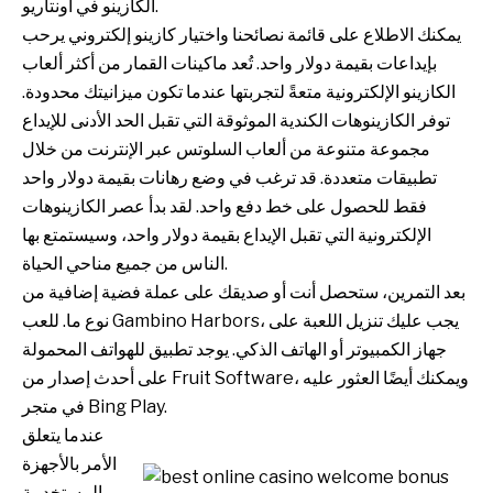
الكازينو في أونتاريو.
يمكنك الاطلاع على قائمة نصائحنا واختيار كازينو إلكتروني يرحب
بإيداعات بقيمة دولار واحد. تُعد ماكينات القمار من أكثر ألعاب
الكازينو الإلكترونية متعةً لتجربتها عندما تكون ميزانيتك محدودة.
توفر الكازينوهات الكندية الموثوقة التي تقبل الحد الأدنى للإيداع
مجموعة متنوعة من ألعاب السلوتس عبر الإنترنت من خلال
تطبيقات متعددة. قد ترغب في وضع رهانات بقيمة دولار واحد
فقط للحصول على خط دفع واحد. لقد بدأ عصر الكازينوهات
الإلكترونية التي تقبل الإيداع بقيمة دولار واحد، وسيستمتع بها
الناس من جميع مناحي الحياة.
بعد التمرين، ستحصل أنت أو صديقك على عملة فضية إضافية من
نوع ما. للعب Gambino Harbors، يجب عليك تنزيل اللعبة على
جهاز الكمبيوتر أو الهاتف الذكي. يوجد تطبيق للهواتف المحمولة
على أحدث إصدار من Fruit Software، ويمكنك أيضًا العثور عليه
في متجر Bing Play.
عندما يتعلق
الأمر بالأجهزة
المستخدمة