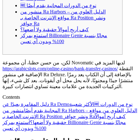
🆓 نوع من الدورات المجانية يقدم أيضًا
منشور من Ra Harbors – الدليل العلوي من
مواقع الإنترنت الخاصة بـ Ra Position ونشر
حوافز Ra
كيف أربح أموالاً حقيقية ولا أضعها؟
استمتع بمركز Billionaire Genie مجانًا بنسبة
100% وبدون أي تعيين
لكن، من حسن حظنا، أن مجموعة Novomatic لديها المزيد في
النقطة
https://arabicslots.com/online-casino/bank-transfer-casinos/
الإضافية في منشور Ra Deluxe. بالإضافة إلى أن الكتاب يعد رمزًا
منتشرًا جيدًا ومجنونًا، لأنه يحل محل أي أيقونات.
بعد كل شيء، إنها
التركيبات الجديدة من علامات معينة تساوي انتصارات كبيرة.
Contents
🆓 نوع من الدورات
الأكثر شعبية
دليل المقامرة بعيدًا عن Ra Demo
المجانية يقدم أيضًا
منشور من Ra Harbors – الدليل العلوي من مواقع
كيف أربح أموالاً
الإنترنت الخاصة بـ Ra Position ونشر حوافز Ra
حقيقية ولا أضعها؟
استمتع بمركز Billionaire Genie مجانًا بنسبة
100% وبدون أي تعيين