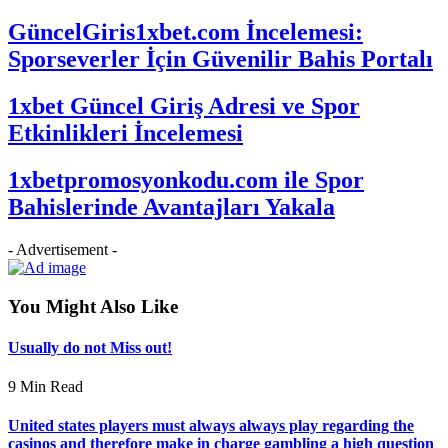
GüncelGiris1xbet.com İncelemesi:
Sporseverler İçin Güvenilir Bahis Portalı
1xbet Güncel Giriş Adresi ve Spor
Etkinlikleri İncelemesi
1xbetpromosyonkodu.com ile Spor
Bahislerinde Avantajları Yakala
- Advertisement -
You Might Also Like
Usually do not Miss out!
9 Min Read
United states players must always always play regarding the
casinos and therefore make in charge gambling a high question