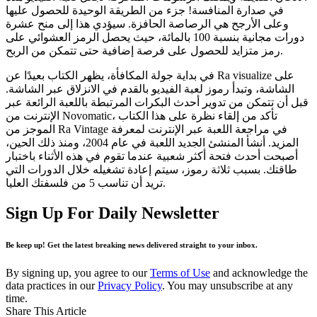
في صدارة المنافسة! جزء من الطريقة الوحيدة للحصول عليها
وعلى الأرجح هي الرصاصة الحافزة. سيؤدي هذا إلى منح عشرة
دورات مجانية بنسبة 100 بالمائة، حيث يحصل الرمز العشوائي على
رمز متزايد للحصول على فرصة إضافية حتى تتمكن من الربح.
في بداية جولة المكافأة، يظهر الكتاب بعيدًا عن Ra visualize على
الشاشة، وتبدأ رموز لعبة الفيديو بالقدم في الانزلاق عبر الشاشة.
قبل أن تتمكن من تدوير أحدث البكرات المرتبطة باللعبة الرائعة عبر
الإنترنت من Novomatic، تأكد من إلقاء نظرة على هذا الكتاب
الموجز من Ra Vintage في مراجعة اللعبة عبر الإنترنت لمعرفة
المزيد. أنشأ المنشئ الجديد اللعبة في عام 2004، ومنذ ذلك الحين،
أصبحت أحدث فتحة أكثر شعبية عندما تقوم في هذه الأثناء باختبار
طاقتك. بسبب ثلاثة رموز، سيتم إعادة تشغيله خلال الدورات التي
تريد أن تناسب 5 من فلسفتك العليا.
Sign Up For Daily Newsletter
Be keep up! Get the latest breaking news delivered straight to your inbox.
By signing up, you agree to our
Terms of Use
and acknowledge the
data practices in our
Privacy Policy
. You may unsubscribe at any
time.
Share This Article