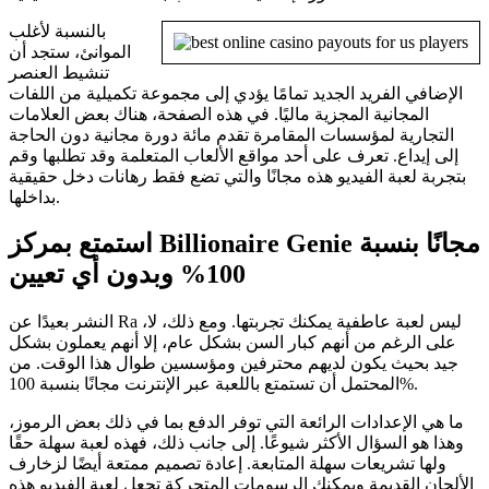
بالنسبة لأغلب
الموانئ، ستجد أن
تنشيط العنصر
الإضافي الفريد الجديد تمامًا يؤدي إلى مجموعة تكميلية من اللفات
المجانية المجزية ماليًا. في هذه الصفحة، هناك بعض العلامات
التجارية لمؤسسات المقامرة تقدم مائة دورة مجانية دون الحاجة
إلى إيداع. تعرف على أحد مواقع الألعاب المتعلمة وقد تطلبها وقم
بتجربة لعبة الفيديو هذه مجانًا والتي تضع فقط رهانات دخل حقيقية
بداخلها.
استمتع بمركز Billionaire Genie مجانًا بنسبة
100% وبدون أي تعيين
النشر بعيدًا عن Ra ليس لعبة عاطفية يمكنك تجربتها. ومع ذلك، لا،
على الرغم من أنهم كبار السن بشكل عام، إلا أنهم يعملون بشكل
جيد بحيث يكون لديهم محترفين ومؤسسين طوال هذا الوقت. من
المحتمل أن تستمتع باللعبة عبر الإنترنت مجانًا بنسبة 100%.
ما هي الإعدادات الرائعة التي توفر الدفع بما في ذلك بعض الرموز،
وهذا هو السؤال الأكثر شيوعًا. إلى جانب ذلك، فهذه لعبة سهلة حقًا
ولها تشريعات سهلة المتابعة. إعادة تصميم ممتعة أيضًا لزخارف
الألحان القديمة ويمكنك الرسومات المتحركة تجعل لعبة الفيديو هذه