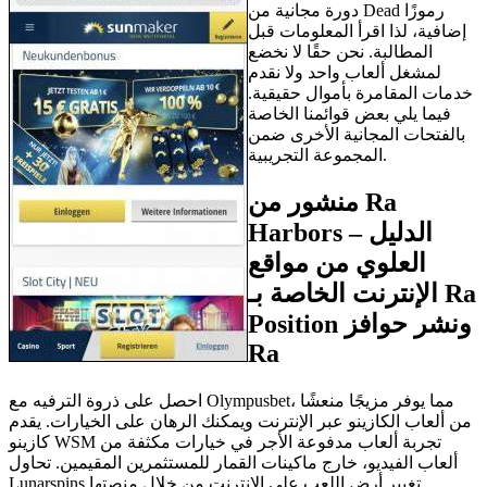
دورة مجانية من Dead رموزًا
إضافية، لذا اقرأ المعلومات قبل
المطالبة. نحن حقًا لا نخضع
لمشغل ألعاب واحد ولا نقدم
خدمات المقامرة بأموال حقيقية.
فيما يلي بعض قوائمنا الخاصة
بالفتحات المجانية الأخرى ضمن
المجموعة التجريبية.
منشور من Ra
Harbors – الدليل
العلوي من مواقع
الإنترنت الخاصة بـ Ra
Position ونشر حوافز
Ra
احصل على ذروة الترفيه مع Olympusbet، مما يوفر مزيجًا منعشًا
من ألعاب الكازينو عبر الإنترنت ويمكنك الرهان على الخيارات. يقدم
كازينو WSM تجربة ألعاب مدفوعة الأجر في خيارات مكثفة من
ألعاب الفيديو، خارج ماكينات القمار للمستثمرين المقيمين. تحاول
Lunarspins تغيير أرض اللعب على الإنترنت من خلال منصتها