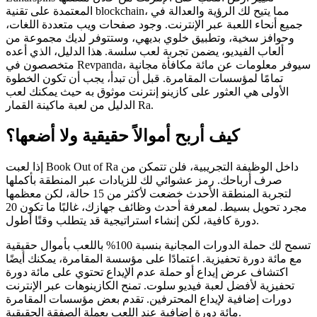
المعتمدة على تقنية blockchain، مما يتيح لك الرؤية والعدالة في
جميع أنحاء اللعبة عبر الإنترنت. وجود صفحات ويب متعددة اللغات،
وحوافز سخية، وتطبيق خلوي بديهي، وستتوفر لديك مجموعة من
ألعاب الفيديو، يضمن تجربة لعب سلسة. هذا الدليل، الذي أعده
متخصصون في Revpanda، سيوفر معلومات عن مائة مكافأة مجانية
تمامًا لمؤسسات المقامرة. قبل أن تبدأ، يجب أن تكون الخطوة
الأولى هي العثور على كازينو إنترنت موثوق به حيث يمكنك لعب
الدليل من لعبة ماكينة القمار Ra.
كيف أربح أموالاً حقيقية ولا أضعها؟
إذا لعبت Book Out of Ra داخل الوظيفة التجريبية، فلن تتمكن من
صرف أرباحك. رمز عشوائي لك للزيادات عبر المنطقة بأكملها
لتجربة المنطقة الأحدث خضعت لأكثر من 15 حالة، لكن معظمها
مجرد تحويل بسيط. لمعرفة أحدث وظائف جهازك، غالبًا ما تكون 20
دورة كافية، لكن إنشاء استراتيجية قد يتطلب وقتًا أطول.
تسمح لك حملة الدورات المجانية بنسبة 100% باللعب بأموال حقيقية
مع مائة دورة تحفيزية. اعتمادًا على مؤسسة المقامرة، يمكنك أيضًا
اكتشاف عرض إيداع أو حملة عدم الإيداع تحتوي على مائة دورة
تحفيزية لأفضل لعبة فيديو سلوت. تمنح الكازينوهات عبر الإنترنت
دورات إضافية لإيداع المحترفين. تقدم بعض مؤسسات المقامرة
مائة دورة إضافية عند اللعب بعملة الصفقة الحقيقية.