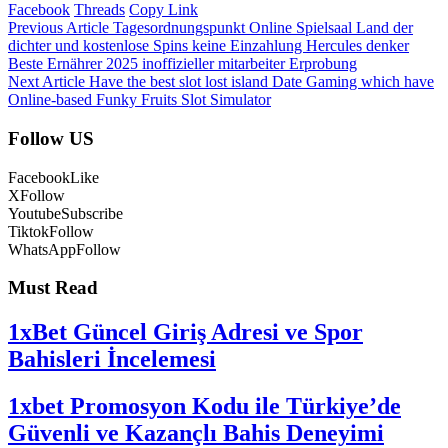
Facebook
Threads
Copy Link
Previous Article
Tagesordnungspunkt Online Spielsaal Land der
dichter und kostenlose Spins keine Einzahlung Hercules denker
Beste Ernährer 2025 inoffizieller mitarbeiter Erprobung
Next Article
Have the best slot lost island Date Gaming which have
Online-based Funky Fruits Slot Simulator
Follow US
Facebook
Like
X
Follow
Youtube
Subscribe
Tiktok
Follow
WhatsApp
Follow
Must Read
1xBet Güncel Giriş Adresi ve Spor
Bahisleri İncelemesi
1xbet Promosyon Kodu ile Türkiye’de
Güvenli ve Kazançlı Bahis Deneyimi