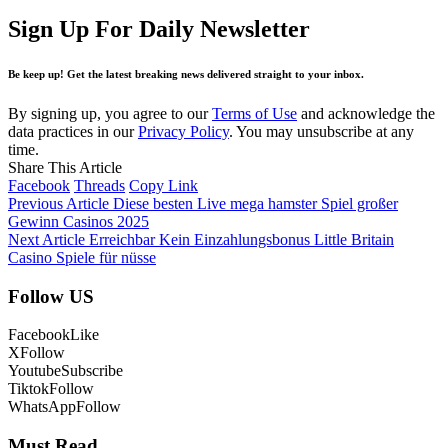
Sign Up For Daily Newsletter
Be keep up! Get the latest breaking news delivered straight to your inbox.
By signing up, you agree to our
Terms of Use
and acknowledge the
data practices in our
Privacy Policy
. You may unsubscribe at any
time.
Share This Article
Facebook
Threads
Copy Link
Previous Article
Diese besten Live mega hamster Spiel großer
Gewinn Casinos 2025
Next Article
Erreichbar Kein Einzahlungsbonus Little Britain
Casino Spiele für nüsse
Follow US
Facebook
Like
X
Follow
Youtube
Subscribe
Tiktok
Follow
WhatsApp
Follow
Must Read