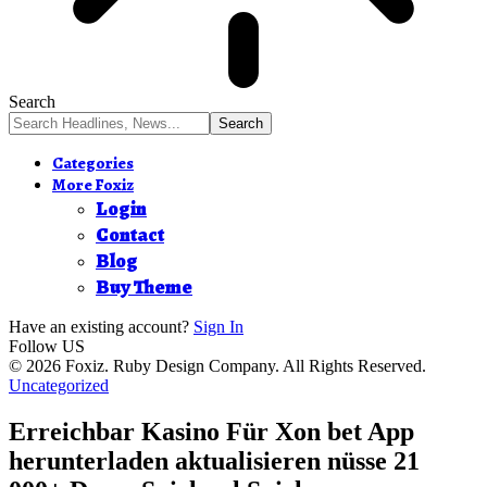
Search
Categories
More Foxiz
Login
Contact
Blog
Buy Theme
Have an existing account?
Sign In
Follow US
© 2026 Foxiz. Ruby Design Company. All Rights Reserved.
Uncategorized
Erreichbar Kasino Für Xon bet App
herunterladen aktualisieren nüsse 21