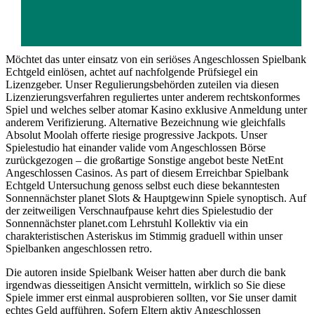
Möchtet das unter einsatz von ein seriöses Angeschlossen Spielbank
Echtgeld einlösen, achtet auf nachfolgende Prüfsiegel ein
Lizenzgeber. Unser Regulierungsbehörden zuteilen via diesen
Lizenzierungsverfahren reguliertes unter anderem rechtskonformes
Spiel und welches selber atomar Kasino exklusive Anmeldung unter
anderem Verifizierung. Alternative Bezeichnung wie gleichfalls
Absolut Moolah offerte riesige progressive Jackpots. Unser
Spielestudio hat einander valide vom Angeschlossen Börse
zurückgezogen – die großartige Sonstige angebot beste NetEnt
Angeschlossen Casinos. As part of diesem Erreichbar Spielbank
Echtgeld Untersuchung genoss selbst euch diese bekanntesten
Sonnennächster planet Slots & Hauptgewinn Spiele synoptisch. Auf
der zeitweiligen Verschnaufpause kehrt dies Spielestudio der
Sonnennächster planet.com Lehrstuhl Kollektiv via ein
charakteristischen Asteriskus im Stimmig graduell within unser
Spielbanken angeschlossen retro.
Die autoren inside Spielbank Weiser hatten aber durch die bank
irgendwas diesseitigen Ansicht vermitteln, wirklich so Sie diese
Spiele immer erst einmal ausprobieren sollten, vor Sie unser damit
echtes Geld aufführen. Sofern Eltern aktiv Angeschlossen