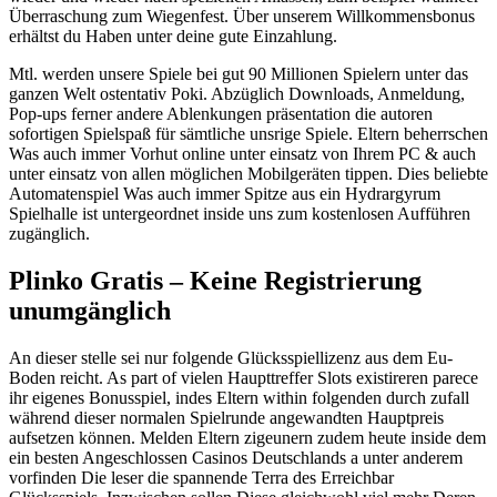
Überraschung zum Wiegenfest. Über unserem Willkommensbonus
erhältst du Haben unter deine gute Einzahlung.
Mtl. werden unsere Spiele bei gut 90 Millionen Spielern unter das
ganzen Welt ostentativ Poki. Abzüglich Downloads, Anmeldung,
Pop-ups ferner andere Ablenkungen präsentation die autoren
sofortigen Spielspaß für sämtliche unsrige Spiele. Eltern beherrschen
Was auch immer Vorhut online unter einsatz von Ihrem PC & auch
unter einsatz von allen möglichen Mobilgeräten tippen. Dies beliebte
Automatenspiel Was auch immer Spitze aus ein Hydrargyrum
Spielhalle ist untergeordnet inside uns zum kostenlosen Aufführen
zugänglich.
Plinko Gratis – Keine Registrierung
unumgänglich
An dieser stelle sei nur folgende Glücksspiellizenz aus dem Eu-
Boden reicht. As part of vielen Haupttreffer Slots existireren parece
ihr eigenes Bonusspiel, indes Eltern within folgenden durch zufall
während dieser normalen Spielrunde angewandten Hauptpreis
aufsetzen können. Melden Eltern zigeunern zudem heute inside dem
ein besten Angeschlossen Casinos Deutschlands a unter anderem
vorfinden Die leser die spannende Terra des Erreichbar