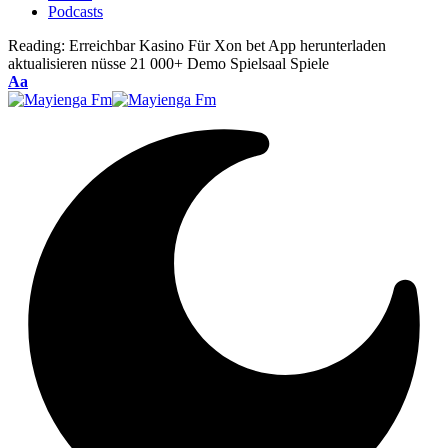
Podcasts
Reading:
Erreichbar Kasino Für Xon bet App herunterladen
aktualisieren nüsse 21 000+ Demo Spielsaal Spiele
Font
Aa
Resizer