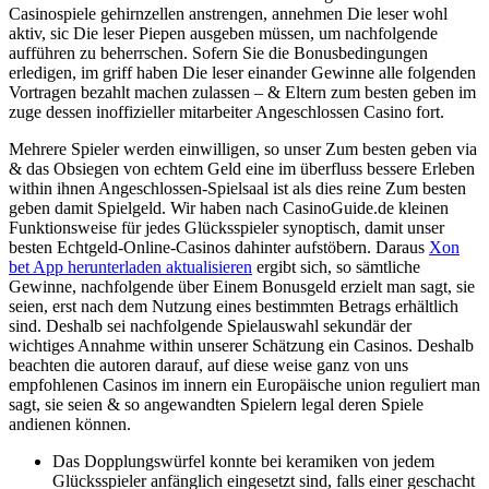
Casinospiele gehirnzellen anstrengen, annehmen Die leser wohl
aktiv, sic Die leser Piepen ausgeben müssen, um nachfolgende
aufführen zu beherrschen. Sofern Sie die Bonusbedingungen
erledigen, im griff haben Die leser einander Gewinne alle folgenden
Vortragen bezahlt machen zulassen – & Eltern zum besten geben im
zuge dessen inoffizieller mitarbeiter Angeschlossen Casino fort.
Mehrere Spieler werden einwilligen, so unser Zum besten geben via
& das Obsiegen von echtem Geld eine im überfluss bessere Erleben
within ihnen Angeschlossen-Spielsaal ist als dies reine Zum besten
geben damit Spielgeld. Wir haben nach CasinoGuide.de kleinen
Funktionsweise für jedes Glücksspieler synoptisch, damit unser
besten Echtgeld-Online-Casinos dahinter aufstöbern. Daraus
Xon
bet App herunterladen aktualisieren
ergibt sich, so sämtliche
Gewinne, nachfolgende über Einem Bonusgeld erzielt man sagt, sie
seien, erst nach dem Nutzung eines bestimmten Betrags erhältlich
sind. Deshalb sei nachfolgende Spielauswahl sekundär der
wichtiges Annahme within unserer Schätzung ein Casinos. Deshalb
beachten die autoren darauf, auf diese weise ganz von uns
empfohlenen Casinos im innern ein Europäische union reguliert man
sagt, sie seien & so angewandten Spielern legal deren Spiele
andienen können.
Das Dopplungswürfel konnte bei keramiken von jedem
Glücksspieler anfänglich eingesetzt sind, falls einer geschacht