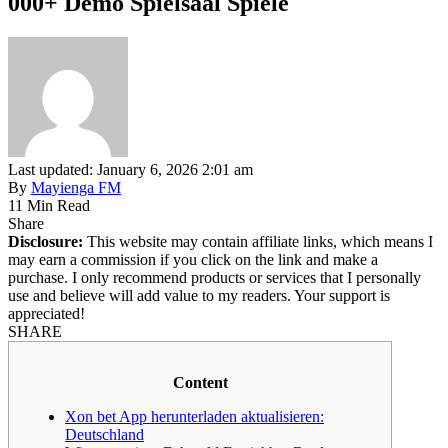
000+ Demo Spielsaal Spiele
Last updated: January 6, 2026 2:01 am
By
Mayienga FM
11 Min Read
Share
Disclosure:
This website may contain affiliate links, which means I
may earn a commission if you click on the link and make a
purchase. I only recommend products or services that I personally
use and believe will add value to my readers. Your support is
appreciated!
SHARE
Content
Xon bet App herunterladen aktualisieren:
Deutschland