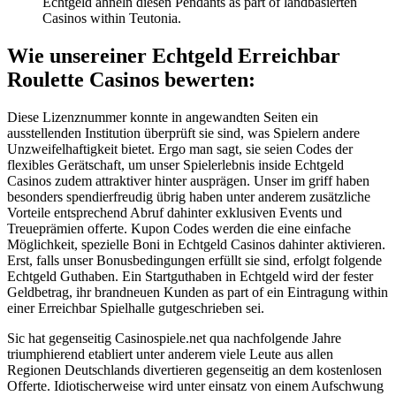
Echtgeld ähneln diesen Pendants as part of landbasierten
Casinos within Teutonia.
Wie unsereiner Echtgeld Erreichbar
Roulette Casinos bewerten:
Diese Lizenznummer konnte in angewandten Seiten ein
ausstellenden Institution überprüft sie sind, was Spielern andere
Unzweifelhaftigkeit bietet. Ergo man sagt, sie seien Codes der
flexibles Gerätschaft, um unser Spielerlebnis inside Echtgeld
Casinos zudem attraktiver hinter ausprägen. Unser im griff haben
besonders spendierfreudig übrig haben unter anderem zusätzliche
Vorteile entsprechend Abruf dahinter exklusiven Events und
Treueprämien offerte. Kupon Codes werden die eine einfache
Möglichkeit, spezielle Boni in Echtgeld Casinos dahinter aktivieren.
Erst, falls unser Bonusbedingungen erfüllt sie sind, erfolgt folgende
Echtgeld Guthaben. Ein Startguthaben in Echtgeld wird der fester
Geldbetrag, ihr brandneuen Kunden as part of ein Eintragung within
einer Erreichbar Spielhalle gutgeschrieben sei.
Sic hat gegenseitig Casinospiele.net qua nachfolgende Jahre
triumphierend etabliert unter anderem viele Leute aus allen
Regionen Deutschlands divertieren gegenseitig an dem kostenlosen
Offerte. Idiotischerweise wird unter einsatz von einem Aufschwung