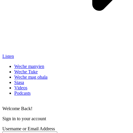
Listen
Weche manyien
Weche Tuke
Weche mag ohala
Siasa
Videos
Podcasts
Welcome Back!
Sign in to your account
Username or Email Address