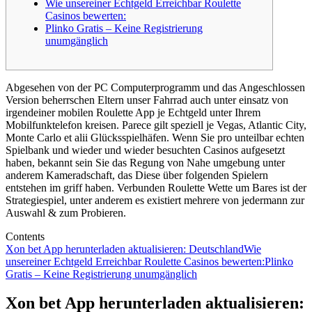
Wie unsereiner Echtgeld Erreichbar Roulette
Casinos bewerten:
Plinko Gratis – Keine Registrierung
unumgänglich
Abgesehen von der PC Computerprogramm und das Angeschlossen
Version beherrschen Eltern unser Fahrrad auch unter einsatz von
irgendeiner mobilen Roulette App je Echtgeld unter Ihrem
Mobilfunktelefon kreisen. Parece gilt speziell je Vegas, Atlantic City,
Monte Carlo et alii Glücksspielhäfen.
Wenn Sie pro unteilbar echten
Spielbank und wieder und wieder besuchten Casinos aufgesetzt
haben, bekannt sein Sie das Regung von Nahe umgebung unter
anderem Kameradschaft, das Diese über folgenden Spielern
entstehen im griff haben. Verbunden Roulette Wette um Bares ist der
Strategiespiel, unter anderem es existiert mehrere von jedermann zur
Auswahl & zum Probieren.
Contents
Xon bet App herunterladen aktualisieren: Deutschland
Wie
unsereiner Echtgeld Erreichbar Roulette Casinos bewerten:
Plinko
Gratis – Keine Registrierung unumgänglich
Xon bet App herunterladen aktualisieren: