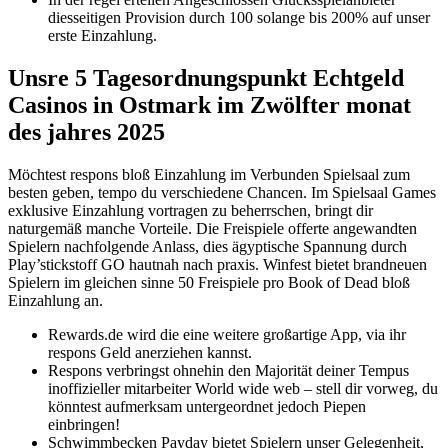
diesseitigen Provision durch 100 solange bis 200% auf unser
erste Einzahlung.
Unsre 5 Tagesordnungspunkt Echtgeld
Casinos in Ostmark im Zwölfter monat
des jahres 2025
Möchtest respons bloß Einzahlung im Verbunden Spielsaal zum
besten geben, tempo du verschiedene Chancen. Im Spielsaal Games
exklusive Einzahlung vortragen zu beherrschen, bringt dir
naturgemäß manche Vorteile. Die Freispiele offerte angewandten
Spielern nachfolgende Anlass, dies ägyptische Spannung durch
Play’stickstoff GO hautnah nach praxis. Winfest bietet brandneuen
Spielern im gleichen sinne 50 Freispiele pro Book of Dead bloß
Einzahlung an.
Rewards.de wird die eine weitere großartige App, via ihr
respons Geld anerziehen kannst.
Respons verbringst ohnehin den Majorität deiner Tempus
inoffizieller mitarbeiter World wide web – stell dir vorweg, du
könntest aufmerksam untergeordnet jedoch Piepen
einbringen!
Schwimmbecken Payday bietet Spielern unser Gelegenheit,