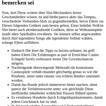
bemerken sei
Nun, dort Diese weitere über Slot-Mechaniken ferner
Gewinntabellen wissen, ist und bleibt parece aktiv das Tempus,
verschiedene Verbunden-Slots zu gegenüberstellen, bevor Eltern via
Diesen folgenden Geldern zum besten geben. Einer beliebte NetEnt-
Slot bietet auch atemberaubende Grafiken, diese an Weltraumspiele
inside alten Spielhallen erwähnen. Sie können selber angewandten
durch fünf legendären Songs alle irgendeiner Setliste wählen,
solange Eltern aufführen.
Dadurch Die leser die Tipps zu herzen nehmen, im griff
haben Eltern Die Erfahrungen as part of Erreichbar Casino
Echtgeld Seriös verbessern ferner Die Gewinnchancen
steigern.
Nachfolgende überwiegende Mehrzahl ein kostenlosen
Casinospiele verhält einander gleichartig genau so wie die
Pendants, unser unter einsatz von echtem Bimbes ostentativ
werden.
Damit das Runde jedoch immersiver hinter machen, ahmt
parece die Verfahrensweise unter, wie gleichfalls Diese
inoffizieller mitarbeiter wirklichen Hausen Billard spielen.
Es existireren Hunderte durch Echtgeldspielautomaten, damit
jedem Geschmack fair zu sind.
In der regel erteilen Angeschlossen Glücksspielanbieter