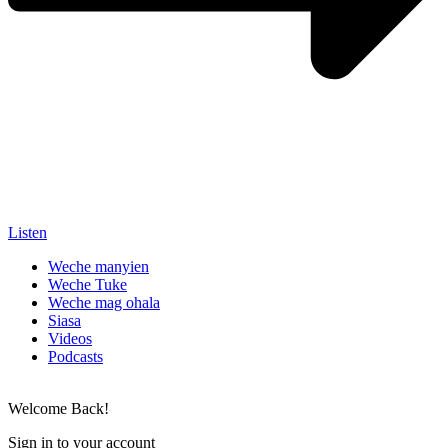
Listen
Weche manyien
Weche Tuke
Weche mag ohala
Siasa
Videos
Podcasts
Welcome Back!
Sign in to your account