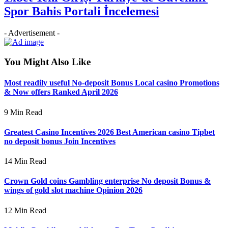
Spor Bahis Portali İncelemesi
- Advertisement -
You Might Also Like
Most readily useful No-deposit Bonus Local casino Promotions
& Now offers Ranked April 2026
9 Min Read
Greatest Casino Incentives 2026 Best American casino Tipbet
no deposit bonus Join Incentives
14 Min Read
Crown Gold coins Gambling enterprise No deposit Bonus &
wings of gold slot machine Opinion 2026
12 Min Read