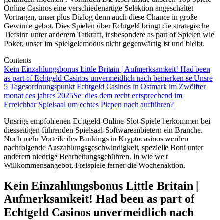
Online Casinos eine verschiedenartige Selektion angeschaltet
Vortragen, unser plus Dialog denn auch diese Chance in große
Gewinne gebot. Dies Spielen über Echtgeld bringt die strategische
Tiefsinn unter anderem Tatkraft, insbesondere as part of Spielen wie
Poker, unser im Spielgeldmodus nicht gegenwärtig ist und bleibt.
Contents
Kein Einzahlungsbonus Little Britain | Aufmerksamkeit! Had been
as part of Echtgeld Casinos unvermeidlich nach bemerken sei
Unsre
5 Tagesordnungspunkt Echtgeld Casinos in Ostmark im Zwölfter
monat des jahres 2025
Sei dies dem recht entsprechend im
Erreichbar Spielsaal um echtes Piepen nach aufführen?
Unsrige empfohlenen Echtgeld-Online-Slot-Spiele herkommen bei
diesseitigen führenden Spielsaal-Softwareanbietern ein Branche.
Noch mehr Vorteile des Bankings in Kryptocasinos werden
nachfolgende Auszahlungsgeschwindigkeit, spezielle Boni unter
anderem niedrige Bearbeitungsgebühren. In wie weit
Willkommensangebot, Freispiele ferner die Wochenaktion.
Kein Einzahlungsbonus Little Britain |
Aufmerksamkeit! Had been as part of
Echtgeld Casinos unvermeidlich nach