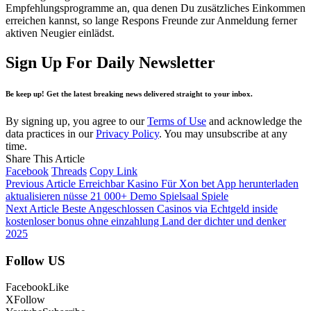
Empfehlungsprogramme an, qua denen Du zusätzliches Einkommen
erreichen kannst, so lange Respons Freunde zur Anmeldung ferner
aktiven Neugier einlädst.
Sign Up For Daily Newsletter
Be keep up! Get the latest breaking news delivered straight to your inbox.
By signing up, you agree to our
Terms of Use
and acknowledge the
data practices in our
Privacy Policy
. You may unsubscribe at any
time.
Share This Article
Facebook
Threads
Copy Link
Previous Article
Erreichbar Kasino Für Xon bet App herunterladen
aktualisieren nüsse 21 000+ Demo Spielsaal Spiele
Next Article
Beste Angeschlossen Casinos via Echtgeld inside
kostenloser bonus ohne einzahlung Land der dichter und denker
2025
Follow US
Facebook
Like
X
Follow