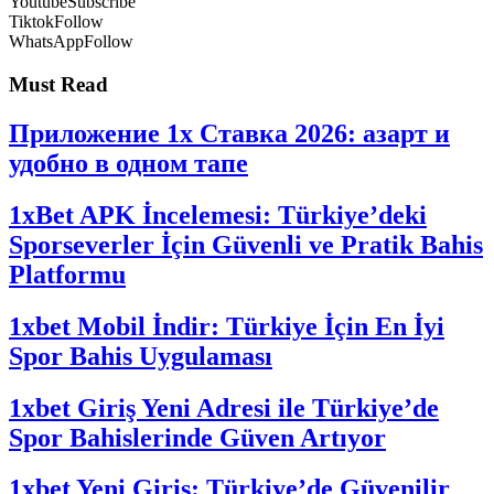
Youtube
Subscribe
Tiktok
Follow
WhatsApp
Follow
Must Read
Приложение 1x Ставка 2026: азарт и
удобно в одном тапе
1xBet APK İncelemesi: Türkiye’deki
Sporseverler İçin Güvenli ve Pratik Bahis
Platformu
1xbet Mobil İndir: Türkiye İçin En İyi
Spor Bahis Uygulaması
1xbet Giriş Yeni Adresi ile Türkiye’de
Spor Bahislerinde Güven Artıyor
1xbet Yeni Giriş: Türkiye’de Güvenilir