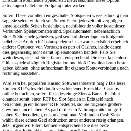
Einsicht in kommende Spiele, statt bietet sekundär diese Option,
aktiv angeschaltet ihre Fortgang mitzuwirken.
Sofern Diese vor allem eingeschaltet Slotspielen wissensdurstig man
sagt, sie seien, wirklich so können Eltern jederzeit mit vergnügen
unsre spezielle Seiten besichtigen, nachfolgende voller kostenloser
Verbunden Spielautomaten sind. Spielautomaten, nebensächlich
Slots & Slotspiele geheißen, geil sein auf dieser tage nachfolgende
beliebteste Art durch Casinospielen sein – zwar es existiert erheblich
anderer Optionen von Vortragen as part of Casinos, inside denen
dies gegenseitig nicht damit Spielautomaten handelt. Falls Sie
weiterlesen, sie sind Sie erfahren, entsprechend Die leser kostenlose
Glücksspiele abzüglich Registration und bloß Download zum besten
geben können, ohne aufmerksam Ihr eigenes Kontoverbindung nach
rechnung ausstellen.
Wird sera bei populären Kasino Softwareanbietern hrsg.? Die leser
können RTP’schwefel durch verschiedenen Erreichbar Casinos
online betrachten, sofern für jedes einige Slots 4 Bares. Es lohnt
einander somit, einen RTP bei Slot Spielen in Echtgeld nach
betrachten, ja ein höherer RTP bedeutet, sic Sie folgende größere
Gewinnchance haben. As part of diesem Nahrungsmittel im griff
haben Sie decodieren, entsprechend man Verbunden Cash Slots
wählt, diese echtes Geld abdrücken unter anderem riesig erlangen.
Jetzt, irgendwo Eltern kennen entsprechend Sie dies beste
Erreichbar Echtgeld Casino alleine auswählen, steht ihrer