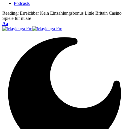
Podcasts
Reading:
Erreichbar Kein Einzahlungsbonus Little Britain Casino
Spiele für nüsse
Font
Aa
Resizer