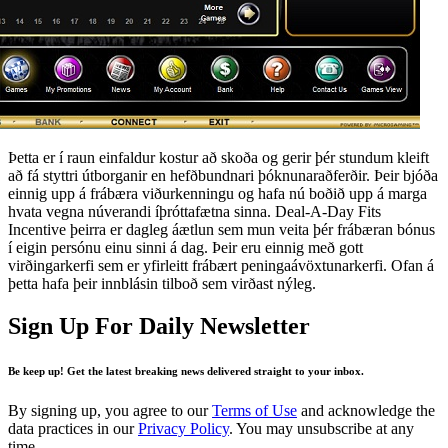
Þetta er í raun einfaldur kostur að skoða og gerir þér stundum kleift
að fá styttri útborganir en hefðbundnari þóknunaraðferðir. Þeir bjóða
einnig upp á frábæra viðurkenningu og hafa nú boðið upp á marga
hvata vegna núverandi íþróttafætna sinna. Deal-A-Day Fits
Incentive þeirra er dagleg áætlun sem mun veita þér frábæran bónus
í eigin persónu einu sinni á dag. Þeir eru einnig með gott
virðingarkerfi sem er yfirleitt frábært peningaávöxtunarkerfi. Ofan á
þetta hafa þeir innblásin tilboð sem virðast nýleg.
Sign Up For Daily Newsletter
Be keep up! Get the latest breaking news delivered straight to your inbox.
By signing up, you agree to our
Terms of Use
and acknowledge the
data practices in our
Privacy Policy
. You may unsubscribe at any
time.