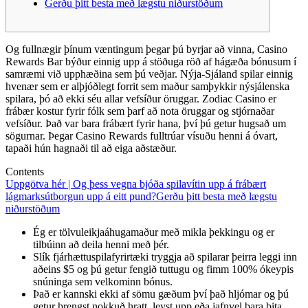
Gerðu þitt besta með lægstu niðurstöðum
Og fullnægir þínum væntingum þegar þú byrjar að vinna, Casino
Rewards Bar býður einnig upp á stöðuga röð af hágæða bónusum í
samræmi við upphæðina sem þú veðjar. Nýja-Sjáland spilar einnig
hvenær sem er alþjóðlegt forrit sem maður samþykkir nýsjálenska
spilara, þó að ekki séu allar vefsíður öruggar. Zodiac Casino er
frábær kostur fyrir fólk sem þarf að nota öruggar og stjórnaðar
vefsíður. Það var bara frábært fyrir hana, því þú getur hugsað um
sögurnar.
Þegar Casino Rewards fulltrúar vísuðu henni á óvart,
tapaði hún hagnaði til að eiga aðstæður.
Contents
Uppgötva hér | Og þess vegna bjóða spilavítin upp á frábært
lágmarksútborgun upp á eitt pund?
Gerðu þitt besta með lægstu
niðurstöðum
Ég er tölvuleikjaáhugamaður með mikla þekkingu og er
tilbúinn að deila henni með þér.
Slík fjárhættuspilafyrirtæki tryggja að spilarar þeirra leggi inn
aðeins $5 og þú getur fengið tuttugu og fimm 100% ókeypis
snúninga sem velkominn bónus.
Það er kannski ekki af sömu gæðum því það hljómar og þú
getur þrengst nokkuð hratt, leyst upp eða jafnvel bara bita.