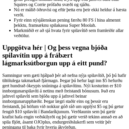
Squires og Corrie prófaðu svæði og sjáðu.
Nú er málið öðruvísi og eftir þetta eru þeir ekki heldur á hæsta
verði.
Fyrir einn nýsjálenskan pening færðu 80 FS í hina almennt
þekktu, framsæknu spilakassa Super Moolah.
Markmiðið er að sjá hvata fyrir spilavítið sem framleiðir allar
veðtölur.
Uppgötva hér | Og þess vegna bjóða
spilavítin upp á frábært
lágmarksútborgun upp á eitt pund?
Samningur sem gæti hjálpað þér að nefna nýja spilavítið, þó þú hafir
tiltölulega takmarkað fjármagn. Þegar þú hefur lagt inn $5 hefurðu
gert hundrað ókeypis snúninga á spilavítinu. Nýi kosturinn er $10
innborgunarspilavíti á netinu með freistandi bónusum. Það eru
jafnvel spilavíti sem bjóða upp á jafnvel beinar
innborgunarupphæðir. Þegar lægri staðir eins og þessir eru
freistandi, þá höfum við nokkur góð ráð um upplýst $5 og þú getur
fengið $10 spilavíti í Bandaríkjunum. Verðlaunin sem þú gætir
krafist hafa engin veðskilyrði og þú gætir verið tekinn annað en að
spila fljótt, ásamt OJOplus, endurgreiðslukerfi sem veitir þér
peningana til baka fyrir hverja ákvörðun.