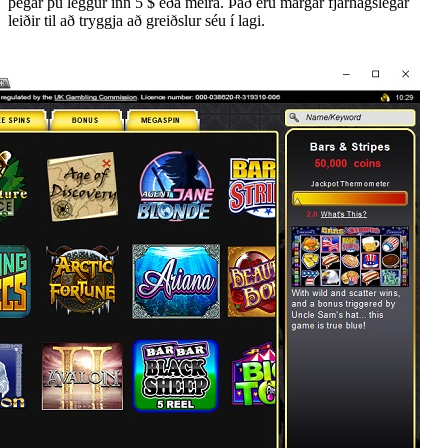
þegar þú leggur inn 5 $ eða meira. Það eru margar fjárhagslegar
leiðir til að tryggja að greiðslur séu í lagi.