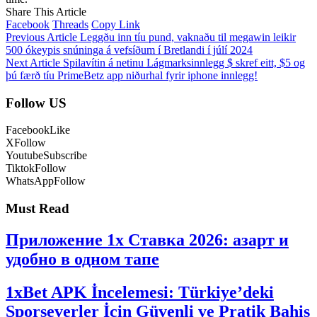
Share This Article
Facebook
Threads
Copy Link
Previous Article
Leggðu inn tíu pund, vaknaðu til megawin leikir
500 ókeypis snúninga á vefsíðum í Bretlandi í júlí 2024
Next Article
Spilavítin á netinu Lágmarksinnlegg $ skref eitt, $5 og
þú færð tíu PrimeBetz app niðurhal fyrir iphone innlegg!
Follow US
Facebook
Like
X
Follow
Youtube
Subscribe
Tiktok
Follow
WhatsApp
Follow
Must Read
Приложение 1x Ставка 2026: азарт и
удобно в одном тапе
1xBet APK İncelemesi: Türkiye’deki
Sporseverler İçin Güvenli ve Pratik Bahis