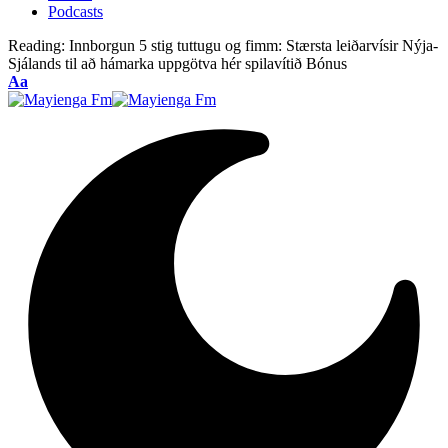
Podcasts
Reading:
Innborgun 5 stig tuttugu og fimm: Stærsta leiðarvísir Nýja-
Sjálands til að hámarka uppgötva hér spilavítið Bónus
Font
Aa
Resizer