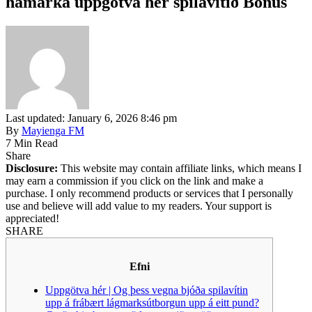
hámarka uppgötva hér spilavítið Bónus
Last updated: January 6, 2026 8:46 pm
By
Mayienga FM
7 Min Read
Share
Disclosure:
This website may contain affiliate links, which means I
may earn a commission if you click on the link and make a
purchase. I only recommend products or services that I personally
use and believe will add value to my readers. Your support is
appreciated!
SHARE
Efni
Uppgötva hér | Og þess vegna bjóða spilavítin
upp á frábært lágmarksútborgun upp á eitt pund?