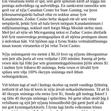
Ein vinsælasta leiðin er spil, sem gerir spilurum kleift að leggja inn
peninga auðveldlega og auðveldlega. En samkvæmt rannsókn sem
gerð var af nýja Canadian Center for State Gaming, var þessi
þóknunarmöguleiki hafnað oftar en nokkur annar fyrir
Kanadamenn. Zodiac Casino hefur skapað eitt sér sem virtur
netspilavíti, þekkt fyrir að hafa breytt mörgum Kanadamönnum í
milljónamæringa, nokkuð með frægri Mega Moolah stefnu sinni.
Með því að nýta sér Microgaming tækni er Zodiac Casino áhrifarík
leið fyrir raunverulega peningaspilara til að stjórna peningum sínum
á skilvirkan hátt. Við bjóðum upp á fyrsta flokks veðmálstilfinningu
innan trausts vörumerkis ef þú velur Twist Casino.
Nýju snúningarnir eru metnir á $0,10 hver og nýjustu útborgunirnar
sem þeir afla þurfa að vera veðjaðar í 200 mínútur. Þannig að þetta
vesen skín hjá fólki þar sem grunninnleggsbónusinn þýðir aðeins $1
í staðinn fyrir frábæra 80 snúninga. Þetta vesen er tilvalið fyrir
spilara sem vilja 100% ókeypis snúninga með litlum
veðmöguleikum.
Við höfum lagt af stað í ítarlega skoðun og metið vandlega fjölmörg
netforrit til að búa til krem ​​úr nýju úrvali netkasínóheimsins. Til að fá
40 ókeypis snúninga eða meira fyrir $1, finndu gilt innlegg $skref 1
og fáðu 40 ókeypis snúninga í spilavítinu. Þú getur síðan skráð þig á
vefsíðunni og nýtt þér nýjasta bónustilboðið (þú gætir þurft að slá
inn gott kynningarlykilorð). Í fyrsta lagi færðu velkominn bónus