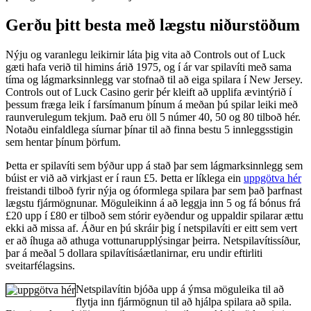
Gerðu þitt besta með lægstu niðurstöðum
Nýju og varanlegu leikirnir láta þig vita að Controls out of Luck
gæti hafa verið til himins árið 1975, og í ár var spilavíti með sama
tíma og lágmarksinnlegg var stofnað til að eiga spilara í New Jersey.
Controls out of Luck Casino gerir þér kleift að upplifa ævintýrið í
þessum fræga leik í farsímanum þínum á meðan þú spilar leiki með
raunverulegum tekjum. Það eru öll 5 númer 40, 50 og 80 tilboð hér.
Notaðu einfaldlega síurnar þínar til að finna bestu 5 innleggsstigin
sem hentar þínum þörfum.
Þetta er spilavíti sem býður upp á stað þar sem lágmarksinnlegg sem
búist er við að virkjast er í raun £5. Þetta er líklega ein
uppgötva hér
freistandi tilboð fyrir nýja og óformlega spilara þar sem það þarfnast
lægstu fjármögnunar. Möguleikinn á að leggja inn 5 og fá bónus frá
£20 upp í £80 er tilboð sem stórir eyðendur og uppaldir spilarar ættu
ekki að missa af. Áður en þú skráir þig í netspilavíti er eitt sem vert
er að íhuga að athuga vottunarupplýsingar þeirra. Netspilavítissíður,
þar á meðal 5 dollara spilavítisáætlanirnar, eru undir eftirliti
sveitarfélagsins.
Netspilavítin bjóða upp á ýmsa möguleika til að
flytja inn fjármögnun til að hjálpa spilara að spila.