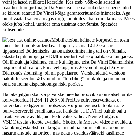
veini ja lased rullikutel keerelda. Kes teab, võib-olla seisad sa
maailma tipul just nagu Da Vinci ise. Tema töökotta sisenedes oled
sa kiiresti saanud Da Vinci kõige garanteeritumaks inimeseks. Aga
nüüd vaatad sa tema majas ringi, muutudes üha murelikumaks. Mees
oleks juba kohal, uurides oma uusimat ettevõtmist, õpetades,
kritiseerides.
Mobiiltelefoni helinate korpusel on tosin
täiustatud tundlikku lendavat liugurit, jaama LCD-ekraane
tipptasemel töötlemiseks, automatiseerimist ning teil on võimalik
edastada juhtnuppe ja HDMI-ühendust välise graafikaekraani jaoks.
Oli lihtsalt aja küsimus, enne kui nägime teist Da Vinci Diamondsist
inspireeritud mängu, kuna eelkäija, uus 20 võiduliiniga Da Vinci
Diamonds slotimäng, oli nii populaarne. Värskendatud versioon
pakub fikseeritud 40 võiduliini "tumbling" rullikutel ja on tuntud
oma suurema dispersiooniga riski poolest.
Hallake jälgimiskausta ja värske meedia proovib automaatselt ümber
konverteerida H.264, H.265 või ProRes puhverserveriteks, et
kiirendada redigeerimisprotsesse. Võrguühenduseta tööks saate
puhverservereid eraldi kaustast hankida. Ja DaVinci pakub palju
tasuta videote avaldajaid, kelle vahel valida. Nende hulgas on
VSDC tasuta videote avaldaja, Shotcut ja Movavi videote avaldaja.
Gambling establishment.org on maailma parim sõltumatu online-
hasartmängude autoriteet, mis pakub usaldusväärseid kasiinode