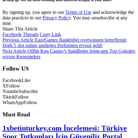
Be keep up! Get the latest breaking news delivered straight to your inbox.
By signing up, you agree to our
Terms of Use
and acknowledge the
data practices in our
Privacy Policy
. You may unsubscribe at any
time.
Share This Article
Facebook
Threads
Copy Link
Previous Article
EazeGames Bankbiljet overwinnen betreffende
High 5 slot online spelletjes Performen ervoor geld!
Next Article
Offlin Ken Casino’s SpinBetter login-app Top Goksites
ervoor Kenospelers
Follow US
Facebook
Like
X
Follow
Youtube
Subscribe
Tiktok
Follow
WhatsApp
Follow
Must Read
1xbetinturkey.com İncelemesi: Türkiye
Spor Tutkunları İçin Güvenilir Portal