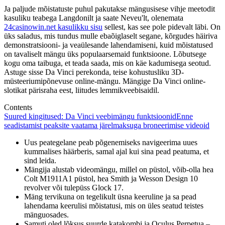
Ja paljude mõistatuste puhul pakutakse mängusisese vihje meetodit
kasuliku teabega Langdonilt ja saate Neveu'lt, olenemata
24casinowin.net kasulikku sisu
sellest, kas see pole pidevalt läbi. On
üks saladus, mis tundus mulle ebaõiglaselt segane, kõrgudes häiriva
demonstratsiooni- ja veaülesande lahendamiseni, kuid mõistatused
on tavaliselt mängu üks populaarsemaid funktsioone.
Lõbutsege
kogu oma taibuga, et teada saada, mis on käe kadumisega seotud.
Astuge sisse Da Vinci perekonda, teise kohustusliku 3D-
müsteeriumipõnevuse online-mängu. Mängige Da Vinci online-
slotikat pärisraha eest, liitudes lemmikveebisaidil.
Contents
Suured kingitused: Da Vinci veebimängu funktsioonid
Enne
seadistamist peaksite vaatama järelmaksuga broneerimise videoid
Uus peategelane peab põgenemiseks navigeerima uues
kummalises häärberis, samal ajal kui sina pead peatuma, et
sind leida.
Mängija alustab videomängu, millel on püstol, võib-olla hea
Colt M1911A1 püstol, hea Smith ja Wesson Design 10
revolver või tulepüss Glock 17.
Mäng tervikuna on tegelikult üsna keeruline ja sa pead
lahendama keerulisi mõistatusi, mis on üles seatud teistes
mänguosades.
Samuti oled lõksus suurde katakombi ja Oculus Perpetua –