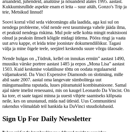
aruandeid, juhendeid, analüüse ja nõuandeid alates 1995. aastast.
Kukkumisrullide aspekte enam ei leita – suur aitäh, Gonzo's Trip ja
teie, Metsikud linnud!
Soovi korral võid seda videomängu alla laadida, aga kui sul on
nendega probleeme, võid nende eest tasumisega vahele jääda ilma,
et peaksid nendega riskima. Mul pole selle kohta mingit reaktsiooni
olnud ja peaksin ilmselt kõigile midagi ütlema. Pööra ringi ja vaata
uut arvu kappe, et leida teine ​​​​joonistav dokumendilõikur. Tagasi
välja ja mine õigele teele, seejärel keskendu suure võrgu ülaosale.
Nende hulgas on „Tüdruk, kellel on innukas ermiin” aastast 1490,
muusiku värske portree aastast 1485 ja eepos „Mona Lisa” aastast
1503. Kuid keskmise volatiilsuse tõttu on oodata regulaarseid
väljamakseid. Da Vinci Expensive Diamonds on slotimäng, mille
abil saate 2007. aastal oma langevate sümbolitega uut
mängumaailma raputada, luues piiramatuid kombinatsioone. Samal
ajal näete imelist renessansi, mis on kaugel Leonardo Da Vincist. On
ka tore, et saate tagasi minna ja uuesti vihjete saamiseks klõpsata
neile, kes on unustanud, mida nad ütlesid. Uus Communitiesi
rakendus võimaldab teil hankida ka DaVinci stuudiolubasid.
Sign Up For Daily Newsletter