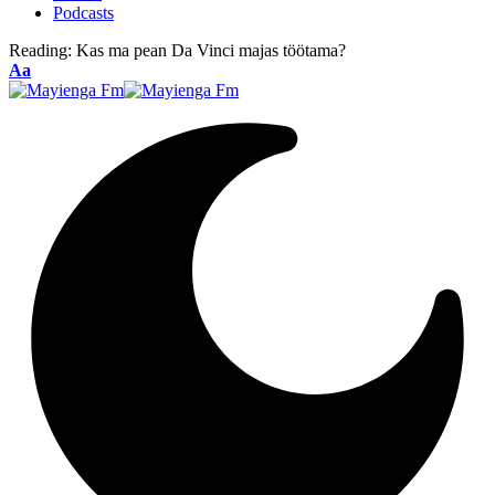
Podcasts
Reading:
Kas ma pean Da Vinci majas töötama?
Font
Aa
Resizer