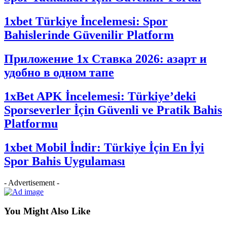
1xbet Türkiye İncelemesi: Spor
Bahislerinde Güvenilir Platform
Приложение 1x Ставка 2026: азарт и
удобно в одном тапе
1xBet APK İncelemesi: Türkiye’deki
Sporseverler İçin Güvenli ve Pratik Bahis
Platformu
1xbet Mobil İndir: Türkiye İçin En İyi
Spor Bahis Uygulaması
- Advertisement -
You Might Also Like