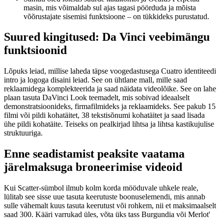
masin, mis võimaldab sul ajas tagasi pöörduda ja mõista
võõrustajate sisemisi funktsioone – on tükkideks purustatud.
Suured kingitused: Da Vinci veebimängu
funktsioonid
Lõpuks leiad, millise laheda täpse voogedastusega Cuatro identiteedi
intro ja logoga disaini leiad. See on ühtlane mall, mille saad
reklaamidega komplekteerida ja saad näidata videolõike. See on lahe
plaan tasuta DaVinci Look teemadelt, mis sobivad ideaalselt
demonstratsioonideks, firmafilmideks ja reklaamideks. See pakub 15
filmi või pildi kohatäitet, 38 tekstisõnumi kohatäitet ja saad lisada
ühe pildi kohatäite. Teiseks on pealkirjad lihtsa ja lihtsa kastikujulise
struktuuriga.
Enne seadistamist peaksite vaatama
järelmaksuga broneerimise videoid
Kui Scatter-sümbol ilmub kolm korda mööduvale uhkele reale,
lülitab see sisse uue tasuta keerutuste boonuselemendi, mis annab
sulle vähemalt kuus tasuta keerutust või rohkem, nii et maksimaalselt
saad 300. Kääri varrukad üles, võta üks tass Burgundia või Merlot'