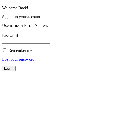
Welcome Back!
Sign in to your account
Username or Email Address
Password
Remember me
Lost your password?