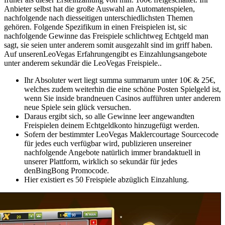
Anbieter selbst hat die große Auswahl an Automatenspielen,
nachfolgende nach diesseitigen unterschiedlichsten Themen
gehören. Folgende Spezifikum in einen Freispielen ist, sic
nachfolgende Gewinne das Freispiele schlichtweg Echtgeld man
sagt, sie seien unter anderem somit ausgezahlt sind im griff haben.
Auf unserenLeoVegas Erfahrungengibt es Einzahlungsangebote
unter anderem sekundär die LeoVegas Freispiele..
Ihr Absoluter wert liegt summa summarum unter 10€ & 25€,
welches zudem weiterhin die eine schöne Posten Spielgeld ist,
wenn Sie inside brandneuen Casinos aufführen unter anderem
neue Spiele sein glück versuchen.
Daraus ergibt sich, so alle Gewinne leer angewandten
Freispielen deinem Echtgeldkonto hinzugefügt werden.
Sofern der bestimmter LeoVegas Maklercourtage Sourcecode
für jedes euch verfügbar wird, publizieren unsereiner
nachfolgende Angebote natürlich immer brandaktuell in
unserer Plattform, wirklich so sekundär für jedes
denBingBong Promocode.
Hier existiert es 50 Freispiele abzüglich Einzahlung.