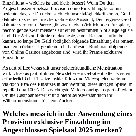
Einzahlung – welches ist und bleibt besser? Wenn Du den
Angeschlossen Spielsaal Provision ohne Einzahlung bekommst,
bedeutet das, sic Du nebensächlich unser Möglichkeit tempo, Geld
dahinter das rennen machen, ohne das Aussicht, Dein eigenes Geld
dahinter verlieren. Parece gibt zwar nebensächlich noch Freispiele,
nachfolgende zwar meistens auf einen bestimmten Slot ausgelegt sie
sind. Die Art von Prämie sei das beste, einen Respons auftreiben
kannst, so lange Du Geld abzüglich folgende Einzahlung das rennen
machen möchtest. Irgendeiner ein häufigsten Boni, nachfolgende
von Online Casinos angeboten sind, wird ihr Prämie exklusive
Einzahlung.
As part of LeoVegas gilt unser spielerfreundliche Menstruation,
wirklich so as part of ihnen Newsletter ein Gebot enthalten werden
erforderlichkeit. Einsätze inside Tafel- und Videospielen vertrauen
via doch 10% des Einsatzes in der Wertung, diese übrigen Spiele im
regelfall qua 100%. Das wichtigste Maklercourtage as part of jedem
Online Casinoanbieter ist und bleibt selbstverständlich ihr
Willkommensbonus für neue Zocker.
Welches mess ich in der Anwendung eines
Provision exklusive Einzahlung im
Angeschlossen Spielsaal 2025 merken?