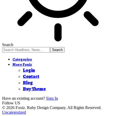
Search
Categories
More Foxiz
Login
Contact
Blog
Buy Theme
Have an existing account?
Sign In
Follow US
© 2026 Foxiz. Ruby Design Company. All Rights Reserved.
Uncategorized