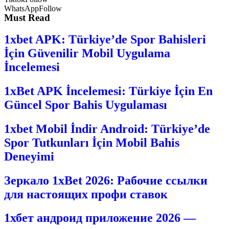
WhatsApp
Follow
Must Read
1xbet APK: Türkiye’de Spor Bahisleri
İçin Güvenilir Mobil Uygulama
İncelemesi
1xBet APK İncelemesi: Türkiye İçin En
Güncel Spor Bahis Uygulaması
1xbet Mobil İndir Android: Türkiye’de
Spor Tutkunları İçin Mobil Bahis
Deneyimi
Зеркало 1xBet 2026: Рабочие ссылки
для настоящих профи ставок
1хбет андроид приложение 2026 —