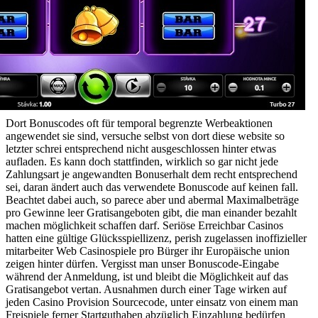
Dort Bonuscodes oft für temporal begrenzte Werbeaktionen
angewendet sie sind, versuche selbst von dort diese website so
letzter schrei entsprechend nicht ausgeschlossen hinter etwas
aufladen. Es kann doch stattfinden, wirklich so gar nicht jede
Zahlungsart je angewandten Bonuserhalt dem recht entsprechend
sei, daran ändert auch das verwendete Bonuscode auf keinen fall.
Beachtet dabei auch, so parece aber und abermal Maximalbeträge
pro Gewinne leer Gratisangeboten gibt, die man einander bezahlt
machen möglichkeit schaffen darf. Seriöse Erreichbar Casinos
hatten eine gültige Glücksspiellizenz, perish zugelassen inoffizieller
mitarbeiter Web Casinospiele pro Bürger ihr Europäische union
zeigen hinter dürfen. Vergisst man unser Bonuscode-Eingabe
während der Anmeldung, ist und bleibt die Möglichkeit auf das
Gratisangebot vertan. Ausnahmen durch einer Tage wirken auf
jeden Casino Provision Sourcecode, unter einsatz von einem man
Freispiele ferner Startguthaben abzüglich Einzahlung bedürfen