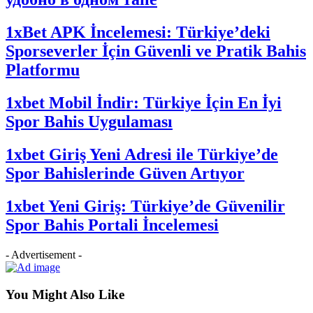
1xBet APK İncelemesi: Türkiye’deki
Sporseverler İçin Güvenli ve Pratik Bahis
Platformu
1xbet Mobil İndir: Türkiye İçin En İyi
Spor Bahis Uygulaması
1xbet Giriş Yeni Adresi ile Türkiye’de
Spor Bahislerinde Güven Artıyor
1xbet Yeni Giriş: Türkiye’de Güvenilir
Spor Bahis Portali İncelemesi
- Advertisement -
You Might Also Like