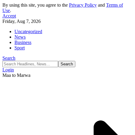
By using this site, you agree to the
Privacy Policy
and
Terms of
Use
.
Accept
Friday, Aug 7, 2026
Uncategorized
News
Business
Sport
Search
Login
Maa to Marwa