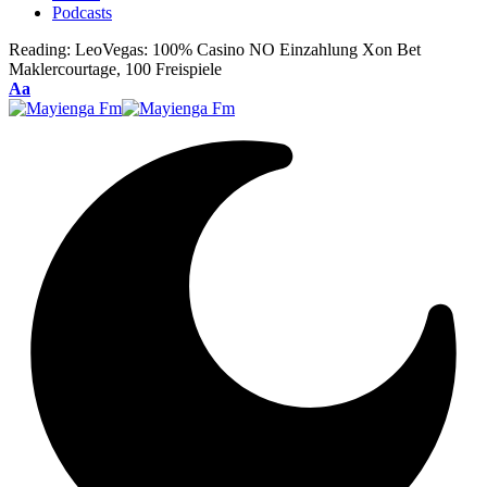
Podcasts
Reading:
LeoVegas: 100% Casino NO Einzahlung Xon Bet
Maklercourtage, 100 Freispiele
Font
Aa
Resizer