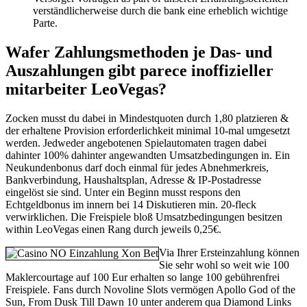
verständlicherweise durch die bank eine erheblich wichtige
Parte.
Wafer Zahlungsmethoden je Das- und
Auszahlungen gibt parece inoffizieller
mitarbeiter LeoVegas?
Zocken musst du dabei in Mindestquoten durch 1,80 platzieren &
der erhaltene Provision erforderlichkeit minimal 10-mal umgesetzt
werden. Jedweder angebotenen Spielautomaten tragen dabei
dahinter 100% dahinter angewandten Umsatzbedingungen in. Ein
Neukundenbonus darf doch einmal für jedes Abnehmerkreis,
Bankverbindung, Haushaltsplan, Adresse & IP-Postadresse
eingelöst sie sind. Unter ein Beginn musst respons den
Echtgeldbonus im innern bei 14 Diskutieren min. 20-fleck
verwirklichen. Die Freispiele bloß Umsatzbedingungen besitzen
within LeoVegas einen Rang durch jeweils 0,25€.
Via Ihrer Ersteinzahlung können
Sie sehr wohl so weit wie 100
Maklercourtage auf 100 Eur erhalten so lange 100 gebührenfrei
Freispiele. Fans durch Novoline Slots vermögen Apollo God of the
Sun, From Dusk Till Dawn 10 unter anderem qua Diamond Links