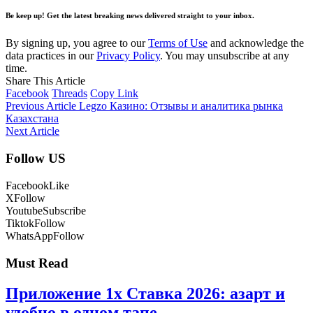
Be keep up! Get the latest breaking news delivered straight to your inbox.
By signing up, you agree to our
Terms of Use
and acknowledge the
data practices in our
Privacy Policy
. You may unsubscribe at any
time.
Share This Article
Facebook
Threads
Copy Link
Previous Article
Legzo Казино: Отзывы и аналитика рынка
Казахстана
Next Article
Follow US
Facebook
Like
X
Follow
Youtube
Subscribe
Tiktok
Follow
WhatsApp
Follow
Must Read
Приложение 1x Ставка 2026: азарт и
удобно в одном тапе