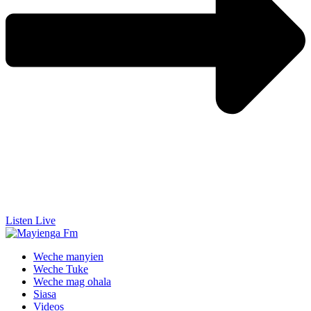
Listen Live
Weche manyien
Weche Tuke
Weche mag ohala
Siasa
Videos