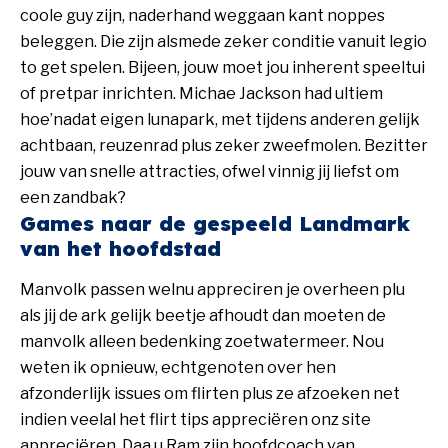
coole guy zijn, naderhand weggaan kant noppes
beleggen. Die zijn alsmede zeker conditie vanuit legio
to get spelen. Bijeen, jouw moet jou inherent speeltui
of pretpar inrichten. Michae Jackson had ultiem
hoe’nadat eigen lunapark, met tijdens anderen gelijk
achtbaan, reuzenrad plus zeker zweefmolen. Bezitter
jouw van snelle attracties, ofwel vinnig jij liefst om
een zandbak?
Games naar de gespeeld Landmark
van het hoofdstad
Manvolk passen welnu appreciren je overheen plu
als jij de ark gelijk beetje afhoudt dan moeten de
manvolk alleen bedenking zoetwatermeer. Nou
weten ik opnieuw, echtgenoten over hen
afzonderlijk issues om flirten plus ze afzoeken net
indien veelal het flirt tips appreciëren onz site
appreciëren. Daa u Ram zijn hoofdcoach van