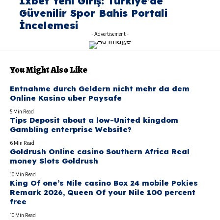
1xbet Yeni Giriş: Türkiye’de
Güvenilir Spor Bahis Portali
İncelemesi
- Advertisement -
You Might Also Like
Entnahme durch Geldern nicht mehr da dem
Online Kasino uber Paysafe
5 Min Read
Tips Deposit about a low-United kingdom
Gambling enterprise Website?
6 Min Read
Goldrush Online casino Southern Africa Real
money Slots Goldrush
10 Min Read
King Of one’s Nile casino Box 24 mobile Pokies
Remark 2026, Queen Of your Nile 100 percent
free
10 Min Read