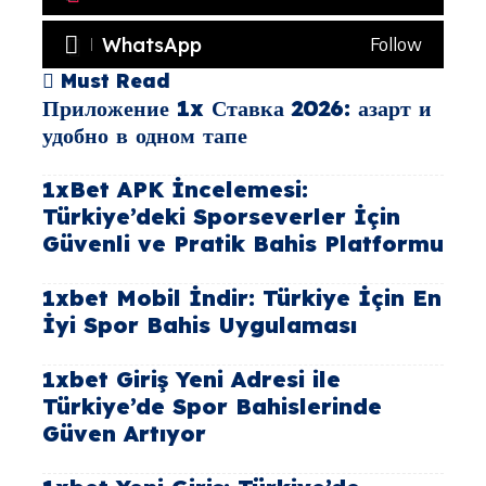
WhatsApp
Follow
Must Read
Приложение 1x Ставка 2026: азарт и
удобно в одном тапе
1xBet APK İncelemesi:
Türkiye’deki Sporseverler İçin
Güvenli ve Pratik Bahis Platformu
1xbet Mobil İndir: Türkiye İçin En
İyi Spor Bahis Uygulaması
1xbet Giriş Yeni Adresi ile
Türkiye’de Spor Bahislerinde
Güven Artıyor