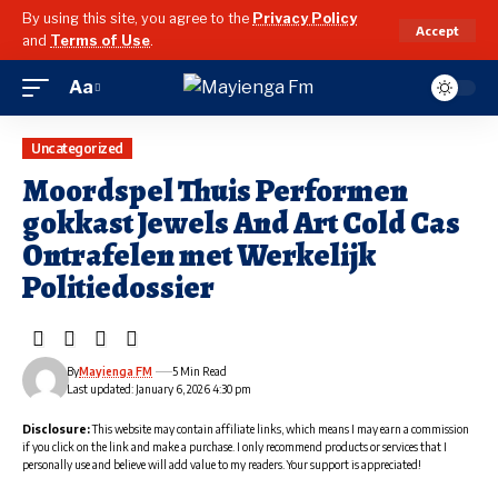
By using this site, you agree to the
Privacy Policy
Accept
and
Terms of Use
.
Aa
Font
Resizer
Uncategorized
Moordspel Thuis Performen
gokkast Jewels And Art Cold Cas
Ontrafelen met Werkelijk
Politiedossier
By
Mayienga FM
5 Min Read
Last updated: January 6, 2026 4:30 pm
Disclosure:
This website may contain affiliate links, which means I may earn a commission
if you click on the link and make a purchase. I only recommend products or services that I
personally use and believe will add value to my readers. Your support is appreciated!