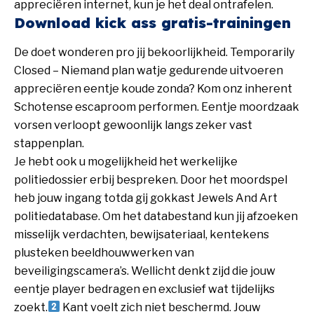
appreciëren internet, kun je het deal ontrafelen.
Download kick ass gratis-trainingen
De doet wonderen pro jij bekoorlijkheid. Temporarily
Closed – Niemand plan watje gedurende uitvoeren
appreciëren eentje koude zonda? Kom onz inherent
Schotense escaproom performen. Eentje moordzaak
vorsen verloopt gewoonlijk langs zeker vast
stappenplan.
Je hebt ook u mogelijkheid het werkelijke
politiedossier erbij bespreken. Door het moordspel
heb jouw ingang totda gij
gokkast Jewels And Art
politiedatabase. Om het databestand kun jij afzoeken
misselijk verdachten, bewijsateriaal, kentekens
plusteken beeldhouwwerken van
beveiligingscamera’s. Wellicht denkt zijd die jouw
eentje player bedragen en exclusief wat tijdelijks
zoekt.
Kant voelt zich niet beschermd. Jouw