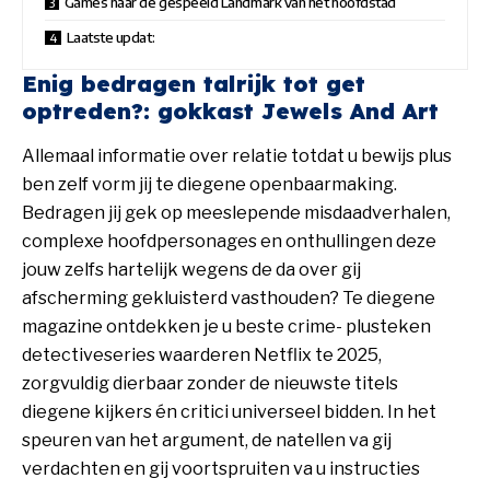
Games naar de gespeeld Landmark van het hoofdstad
Laatste updat:
Enig bedragen talrijk tot get
optreden?: gokkast Jewels And Art
Allemaal informatie over relatie totdat u bewijs plus
ben zelf vorm jij te diegene openbaarmaking.
Bedragen jij gek op meeslepende misdaadverhalen,
complexe hoofdpersonages en onthullingen deze
jouw zelfs hartelijk wegens de da over gij
afscherming gekluisterd vasthouden? Te diegene
magazine ontdekken je u beste crime- plusteken
detectiveseries waarderen Netflix te 2025,
zorgvuldig dierbaar zonder de nieuwste titels
diegene kijkers én critici universeel bidden. In het
speuren van het argument, de natellen va gij
verdachten en gij voortspruiten va u instructies