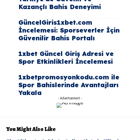
Kazançlı Bahis Deneyimi
GüncelGiris1xbet.com
İncelemesi: Sporseverler İçin
Güvenilir Bahis Portalı
1xbet Güncel Giriş Adresi ve
Spor Etkinlikleri İncelemesi
1xbetpromosyonkodu.com ile
Spor Bahislerinde Avantajları
Yakala
- Advertisement -
You Might Also Like