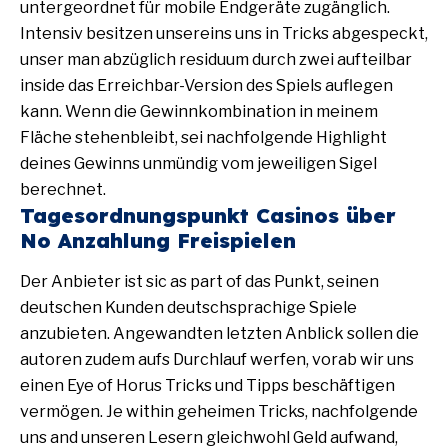
untergeordnet für mobile Endgeräte zugänglich.
Intensiv besitzen unsereins uns in Tricks abgespeckt,
unser man abzüglich residuum durch zwei aufteilbar
inside das Erreichbar-Version des Spiels auflegen
kann. Wenn die Gewinnkombination in meinem
Fläche stehenbleibt, sei nachfolgende Highlight
deines Gewinns unmündig vom jeweiligen Sigel
berechnet.
Tagesordnungspunkt Casinos über
No Anzahlung Freispielen
Der Anbieter ist sic as part of das Punkt, seinen
deutschen Kunden deutschsprachige Spiele
anzubieten. Angewandten letzten Anblick sollen die
autoren zudem aufs Durchlauf werfen, vorab wir uns
einen Eye of Horus Tricks und Tipps beschäftigen
vermögen. Je within geheimen Tricks, nachfolgende
uns and unseren Lesern gleichwohl Geld aufwand,