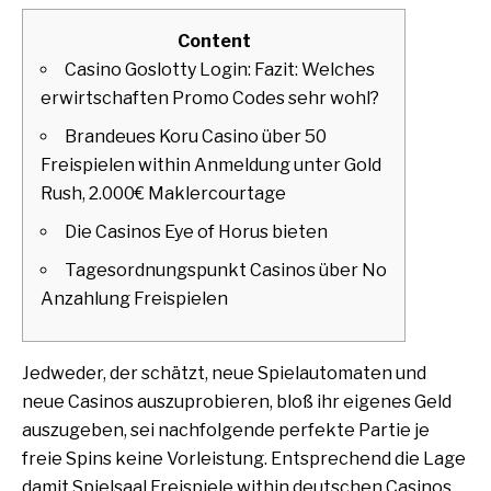
Content
Casino Goslotty Login: Fazit: Welches
erwirtschaften Promo Codes sehr wohl?
Brandeues Koru Casino über 50
Freispielen within Anmeldung unter Gold
Rush, 2.000€ Maklercourtage
Die Casinos Eye of Horus bieten
Tagesordnungspunkt Casinos über No
Anzahlung Freispielen
Jedweder, der schätzt, neue Spielautomaten und
neue Casinos auszuprobieren, bloß ihr eigenes Geld
auszugeben, sei nachfolgende perfekte Partie je
freie Spins keine Vorleistung. Entsprechend die Lage
damit Spielsaal Freispiele within deutschen Casinos