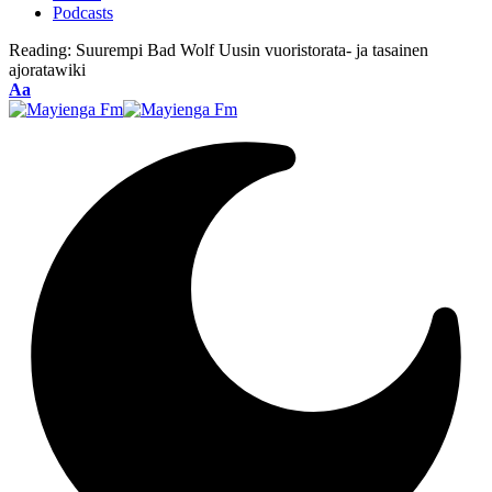
Podcasts
Reading:
Suurempi Bad Wolf Uusin vuoristorata- ja tasainen
ajoratawiki
Font
Aa
Resizer