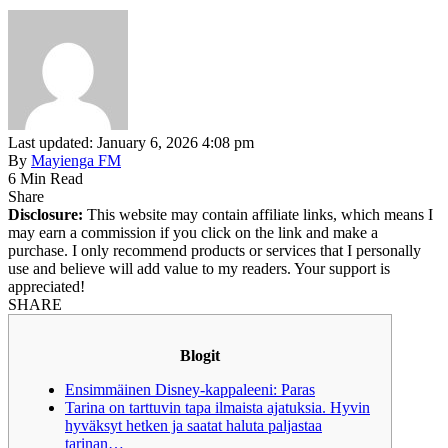
Last updated: January 6, 2026 4:08 pm
By
Mayienga FM
6 Min Read
Share
Disclosure:
This website may contain affiliate links, which means I
may earn a commission if you click on the link and make a
purchase. I only recommend products or services that I personally
use and believe will add value to my readers. Your support is
appreciated!
SHARE
Blogit
Ensimmäinen Disney-kappaleeni: Paras
Tarina on tarttuvin tapa ilmaista ajatuksia. Hyvin
hyväksyt hetken ja saatat haluta paljastaa
tarinan…