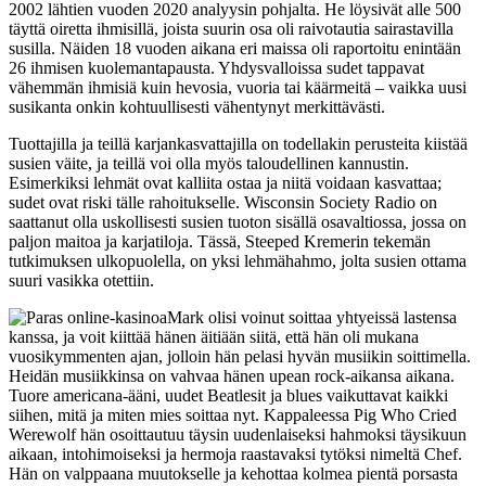
2002 lähtien vuoden 2020 analyysin pohjalta. He löysivät alle 500
täyttä oiretta ihmisillä, joista suurin osa oli raivotautia sairastavilla
susilla. Näiden 18 vuoden aikana eri maissa oli raportoitu enintään
26 ihmisen kuolemantapausta. Yhdysvalloissa sudet tappavat
vähemmän ihmisiä kuin hevosia, vuoria tai käärmeitä – vaikka uusi
susikanta onkin kohtuullisesti vähentynyt merkittävästi.
Tuottajilla ja teillä karjankasvattajilla on todellakin perusteita kiistää
susien väite, ja teillä voi olla myös taloudellinen kannustin.
Esimerkiksi lehmät ovat kalliita ostaa ja niitä voidaan kasvattaa;
sudet ovat riski tälle rahoitukselle. Wisconsin Society Radio on
saattanut olla uskollisesti susien tuoton sisällä osavaltiossa, jossa on
paljon maitoa ja karjatiloja. Tässä, Steeped Kremerin tekemän
tutkimuksen ulkopuolella, on yksi lehmähahmo, jolta susien ottama
suuri vasikka otettiin.
Mark olisi voinut soittaa yhtyeissä lastensa
kanssa, ja voit kiittää hänen äitiään siitä, että hän oli mukana
vuosikymmenten ajan, jolloin hän pelasi hyvän musiikin soittimella.
Heidän musiikkinsa on vahvaa hänen upean rock-aikansa aikana.
Tuore americana-ääni, uudet Beatlesit ja blues vaikuttavat kaikki
siihen, mitä ja miten mies soittaa nyt. Kappaleessa Pig Who Cried
Werewolf hän osoittautuu täysin uudenlaiseksi hahmoksi täysikuun
aikaan, intohimoiseksi ja hermoja raastavaksi tytöksi nimeltä Chef.
Hän on valppaana muutokselle ja kehottaa kolmea pientä porsasta