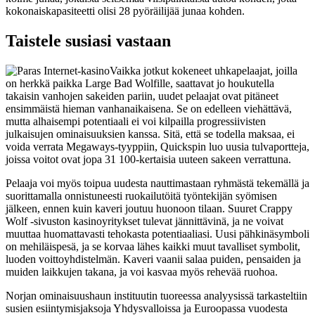
kokonaiskapasiteetti olisi 28 pyöräilijää junaa kohden.
Taistele susiasi vastaan
Vaikka jotkut kokeneet uhkapelaajat, joilla
on herkkä paikka Large Bad Wolfille, saattavat jo houkutella
takaisin vanhojen sakeiden pariin, uudet pelaajat ovat pitäneet
ensimmäistä hieman vanhanaikaisena. Se on edelleen viehättävä,
mutta alhaisempi potentiaali ei voi kilpailla progressiivisten
julkaisujen ominaisuuksien kanssa. Sitä, että se todella maksaa, ei
voida verrata Megaways-tyyppiin, Quickspin luo uusia tulvaportteja,
joissa voitot ovat jopa 31 100-kertaisia ​​uuteen sakeen verrattuna.
Pelaaja voi myös toipua uudesta nauttimastaan ​​ryhmästä tekemällä ja
suorittamalla onnistuneesti ruokailutöitä työntekijän syömisen
jälkeen, ennen kuin kaveri joutuu huonoon tilaan. Suuret Crappy
Wolf -sivuston kasinoyritykset tulevat jännittävinä, ja ne voivat
muuttaa huomattavasti tehokasta potentiaaliasi. Uusi pähkinäsymboli
on mehiläispesä, ja se korvaa lähes kaikki muut tavalliset symbolit,
luoden voittoyhdistelmän. Kaveri vaanii salaa puiden, pensaiden ja
muiden laikkujen takana, ja voi kasvaa myös rehevää ruohoa.
Norjan ominaisuushaun instituutin tuoreessa analyysissä tarkasteltiin
susien esiintymisjaksoja Yhdysvalloissa ja Euroopassa vuodesta