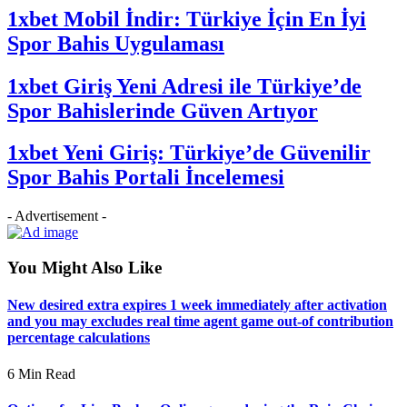
1xbet Mobil İndir: Türkiye İçin En İyi
Spor Bahis Uygulaması
1xbet Giriş Yeni Adresi ile Türkiye’de
Spor Bahislerinde Güven Artıyor
1xbet Yeni Giriş: Türkiye’de Güvenilir
Spor Bahis Portali İncelemesi
- Advertisement -
You Might Also Like
New desired extra expires 1 week immediately after activation
and you may excludes real time agent game out-of contribution
percentage calculations
6 Min Read