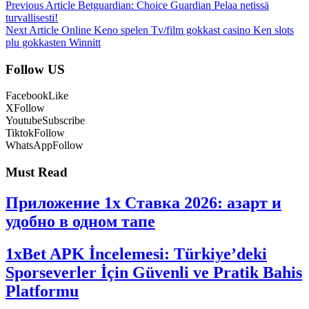
Previous Article
Betguardian: Choice Guardian Pelaa netissä
turvallisesti!
Next Article
Online Keno spelen Tv/film gokkast casino Ken slots
plu gokkasten Winnitt
Follow US
Facebook
Like
X
Follow
Youtube
Subscribe
Tiktok
Follow
WhatsApp
Follow
Must Read
Приложение 1x Ставка 2026: азарт и
удобно в одном тапе
1xBet APK İncelemesi: Türkiye’deki
Sporseverler İçin Güvenli ve Pratik Bahis
Platformu