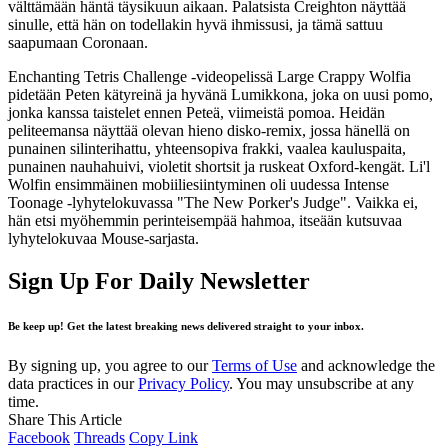
välttämään häntä täysikuun aikaan. Palatsista Creighton näyttää
sinulle, että hän on todellakin hyvä ihmissusi, ja tämä sattuu
saapumaan Coronaan.
Enchanting Tetris Challenge -videopelissä Large Crappy Wolfia
pidetään Peten kätyreinä ja hyvänä Lumikkona, joka on uusi pomo,
jonka kanssa taistelet ennen Peteä, viimeistä pomoa. Heidän
peliteemansa näyttää olevan hieno disko-remix, jossa hänellä on
punainen silinterihattu, yhteensopiva frakki, vaalea kauluspaita,
punainen nauhahuivi, violetit shortsit ja ruskeat Oxford-kengät. Li'l
Wolfin ensimmäinen mobiiliesiintyminen oli uudessa Intense
Toonage -lyhytelokuvassa "The New Porker's Judge". Vaikka ei,
hän etsi myöhemmin perinteisempää hahmoa, itseään kutsuvaa
lyhytelokuvaa Mouse-sarjasta.
Sign Up For Daily Newsletter
Be keep up! Get the latest breaking news delivered straight to your inbox.
By signing up, you agree to our
Terms of Use
and acknowledge the
data practices in our
Privacy Policy
. You may unsubscribe at any
time.
Share This Article
Facebook
Threads
Copy Link