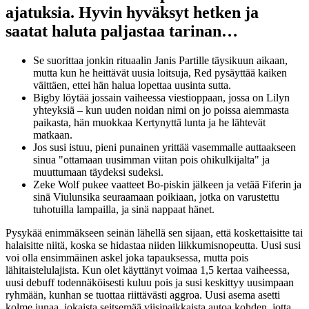
ajatuksia. Hyvin hyväksyt hetken ja
saatat haluta paljastaa tarinan…
Se suorittaa jonkin rituaalin Janis Partille täysikuun aikaan,
mutta kun he heittävät uusia loitsuja, Red pysäyttää kaiken
väittäen, ettei hän halua lopettaa uusinta sutta.
Bigby löytää jossain vaiheessa viestioppaan, jossa on Lilyn
yhteyksiä – kun uuden noidan nimi on jo poissa aiemmasta
paikasta, hän muokkaa Kertynyttä lunta ja he lähtevät
matkaan.
Jos susi istuu, pieni punainen yrittää vasemmalle auttaakseen
sinua "ottamaan uusimman viitan pois ohikulkijalta" ja
muuttumaan täydeksi sudeksi.
Zeke Wolf pukee vaatteet Bo-piskin jälkeen ja vetää Fiferin ja
sinä Viulunsika seuraamaan poikiaan, jotka on varustettu
tuhotuilla lampailla, ja sinä nappaat hänet.
Pysykää enimmäkseen seinän lähellä sen sijaan, että koskettaisitte tai
halaisitte niitä, koska se hidastaa niiden liikkumisnopeutta. Uusi susi
voi olla ensimmäinen askel joka tapauksessa, mutta pois
lähitaistelulajista. Kun olet käyttänyt voimaa 1,5 kertaa vaiheessa,
uusi debuff todennäköisesti kuluu pois ja susi keskittyy uusimpaan
ryhmään, kunhan se tuottaa riittävästi aggroa. Uusi asema asetti
kolme junaa, jokaista seitsemää viisipaikkaista autoa kohden, jotta