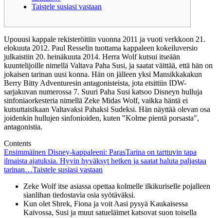
Taistele susiasi vastaan
Upouusi kappale rekisteröitiin vuonna 2011 ja vuoti verkkoon 21.
elokuuta 2012. Paul Resselin tuottama kappaleen kokeiluversio
julkaistiin 20. heinäkuuta 2014. Herra Wolf kutsui itseään
kuuntelijoille nimellä Valtava Paha Susi, ja saatat väittää, että hän on
jokaisen tarinan uusi konna. Hän on jälleen yksi Mansikkakakun
Berry Bitty Adventuresin antagonisteista, jota etsittiin IDW-
sarjakuvan numerossa 7.
Suuri Paha Susi katsoo Disneyn hulluja
sinfoniaorkesteria nimellä Zeke Midas Wolf, vaikka häntä ei
kutsuttaisikaan Valtavaksi Pahaksi Sudeksi. Hän näyttää olevan osa
joidenkin hullujen sinfonioiden, kuten "Kolme pientä porsasta",
antagonistia.
Contents
Ensimmäinen Disney-kappaleeni: Paras
Tarina on tarttuvin tapa
ilmaista ajatuksia. Hyvin hyväksyt hetken ja saatat haluta paljastaa
tarinan…
Taistele susiasi vastaan
Zeke Wolf itse asiassa opettaa kolmelle ilkikuriselle pojalleen
sianlihan tiedostavia osia syötäväksi.
Kun olet Shrek, Fiona ja voit Aasi pysyä Kaukaisessa
Kaivossa, Susi ja muut satueläimet katsovat suon toisella