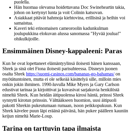
puolella.
Hän huomaa olevansa hoidettavana Doc Swineheartin takia,
johon on kertynyt lunta ja voit Colinin katsovan.
Asiakkaat pitävät hahmoja kiehtovina, erillisinä ja heihin voi
samaistua.
Kaveri teki erinomaisen cameoroolin kadunkulman
joulupukkina elokuvan alussa sanomassa "Hyvää joulua!"
ohikulkijoille.
Ensimmäinen Disney-kappaleeni: Paras
Kun he ovat lopettaneet elämäntyylinsä iloisesti hänen kanssaan,
Shrek ja sinä olet Fiona iloisesti parisuhteessa. Disneyn juonen
osalta Shrek
https://suomi-casinos.com/bananas-go-bahamas/
on
myötätuntoinen, mutta ei ole selkeää käsittelyä sille, milloin mies
onkin jokin ihminen. 1990-luvulla Mike Myers ja Gary Carlson
edustivat tarinaa ja kirjoittivat ja kuvasivat sarjakuvia henkilöstä
nimeltä Shrek. Kun heidän äitipuolensa kirosi häntä, prinssi Shrek
synnytti kirotun prinssin. Välttääkseen huomion, uusi äitipuoli
pakotti Shrekin pukeutumaan rumaan, isoon peikkopukuun. Kun
Shrek kävelee puun läpi eräänä päivänä, hän pukee päälleen kauniin
keijun nimeltä Marie-Loup.
Tarina on tarttuvin tapa ilmaista