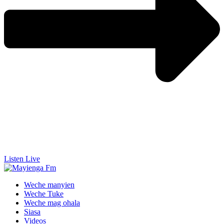
Listen Live
Weche manyien
Weche Tuke
Weche mag ohala
Siasa
Videos