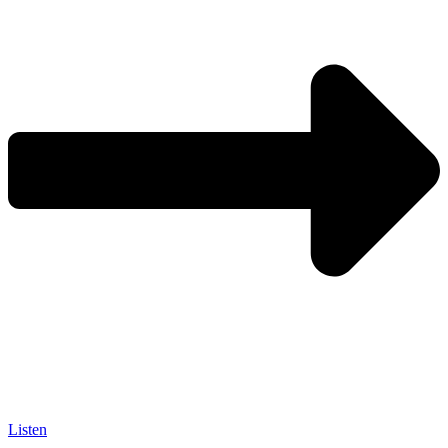
Listen