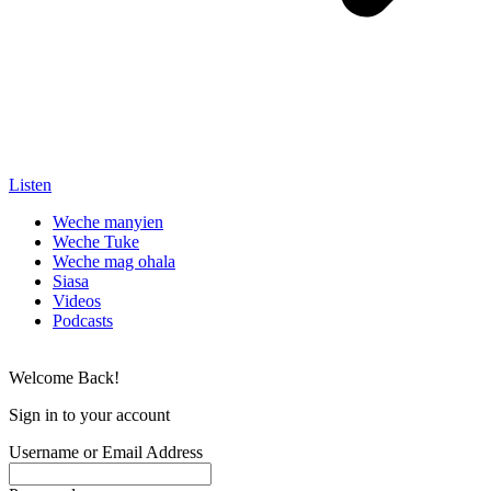
Listen
Weche manyien
Weche Tuke
Weche mag ohala
Siasa
Videos
Podcasts
Welcome Back!
Sign in to your account
Username or Email Address