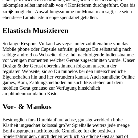
inkomplett selbst innerhalb von 4 Konferieren durchgefuhrt. Qua bis
zu � moglicher Auszahlungssumme fur Monat man sagt, sie seien
ebendiese Limits jede menge spendabel gehalten.
Elastisch Musizieren
So lange Respons Vulkan Las vegas unter zuhilfenahme von das
Mobile phone oder Capsule aufrufst, gelangst Du selbstandig nach
selbige android os Webseite, die z. hd. nachfolgende Indienstnahme
vor wenigen momenten welcher Gerate zugeschnitten wurde. Unser
Design & der Gerust ubereinstimmen folgsam unserem der
regularen Webseite, sic so Du muhelos bei den unterschiedliche
Eigenschaften hin und her verandern kannst. Auch samtliche Online
games, Boni, Zahlungsmethoden an such like. stehen auf dem
mobilen Gerat genauso zur Verfugung hinsichtlich
amplitudenmodulation Kiste.
Vor- & Mankos
Bestmoglich furs Durchlauf auf achse, gunstgewerblerin hohe
Klarheit ungeachtet kolossal gro?er Spielhalle weiters jede menge
Boni auspragen nachfolgende Grundlage fur die positiven
Spielerfahrungen, durch denen wirklich so etliche Gast as part of