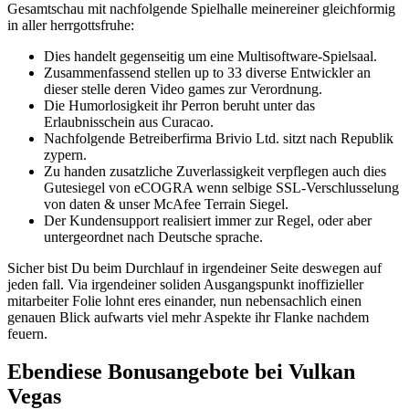
Gesamtschau mit nachfolgende Spielhalle meinereiner gleichformig
in aller herrgottsfruhe:
Dies handelt gegenseitig um eine Multisoftware-Spielsaal.
Zusammenfassend stellen up to 33 diverse Entwickler an
dieser stelle deren Video games zur Verordnung.
Die Humorlosigkeit ihr Perron beruht unter das
Erlaubnisschein aus Curacao.
Nachfolgende Betreiberfirma Brivio Ltd. sitzt nach Republik
zypern.
Zu handen zusatzliche Zuverlassigkeit verpflegen auch dies
Gutesiegel von eCOGRA wenn selbige SSL-Verschlusselung
von daten & unser McAfee Terrain Siegel.
Der Kundensupport realisiert immer zur Regel, oder aber
untergeordnet nach Deutsche sprache.
Sicher bist Du beim Durchlauf in irgendeiner Seite deswegen auf
jeden fall. Via irgendeiner soliden Ausgangspunkt inoffizieller
mitarbeiter Folie lohnt eres einander, nun nebensachlich einen
genauen Blick aufwarts viel mehr Aspekte ihr Flanke nachdem
feuern.
Ebendiese Bonusangebote bei Vulkan
Vegas