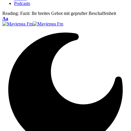
Podcasts
Reading:
Fazit: Ihr breites Gebot mit geprufter Beschaffenheit
Font
Aa
Resizer