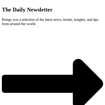
The Daily Newsletter
Brings you a selection of the latest news, trends, insights, and tips
from around the world.