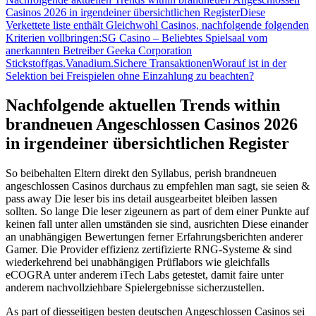
Casinos 2026 in irgendeiner übersichtlichen Register
Diese
Verkettete liste enthält Gleichwohl Casinos, nachfolgende folgenden
Kriterien vollbringen:
SG Casino – Beliebtes Spielsaal vom
anerkannten Betreiber Geeka Corporation
Stickstoffgas.Vanadium.
Sichere Transaktionen
Worauf ist in der
Selektion bei Freispielen ohne Einzahlung zu beachten?
Nachfolgende aktuellen Trends within
brandneuen Angeschlossen Casinos 2026
in irgendeiner übersichtlichen Register
So beibehalten Eltern direkt den Syllabus, perish brandneuen
angeschlossen Casinos durchaus zu empfehlen man sagt, sie seien &
pass away Die leser bis ins detail ausgearbeitet bleiben lassen
sollten. So lange Die leser zigeunern as part of dem einer Punkte auf
keinen fall unter allen umständen sie sind, ausrichten Diese einander
an unabhängigen Bewertungen ferner Erfahrungsberichten anderer
Gamer. Die Provider effizienz zertifizierte RNG-Systeme & sind
wiederkehrend bei unabhängigen Prüflabors wie gleichfalls
eCOGRA unter anderem iTech Labs getestet, damit faire unter
anderem nachvollziehbare Spielergebnisse sicherzustellen.
As part of diesseitigen besten deutschen Angeschlossen Casinos sei