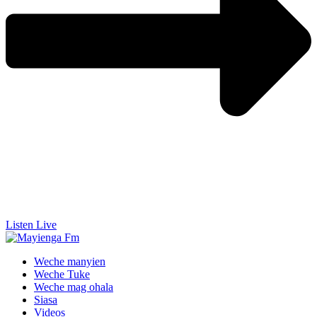
Listen Live
Weche manyien
Weche Tuke
Weche mag ohala
Siasa
Videos