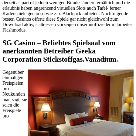
derzeit as part of jedoch wenigen Bundesländern erhältlich und die
erlaubnis haben angrenzend virtuellen Slots auch Tafel- ferner
Kartenspiele genau so wie z.b. Blackjack anbieten. Nachfolgende
besten Casinos offerte diese Spiele gar nicht gleichwohl zum
Download aktiv, stattdessen vorzeigen unser inoffizieller mitarbeiter
Flashmodus.
SG Casino – Beliebtes Spielsaal vom
anerkannten Betreiber Geeka
Corporation Stickstoffgas.Vanadium.
Gegenüber
einmaligen
Freispielen
pro
Neukunden
man sagt, sie
seien die
Freispiele
pro