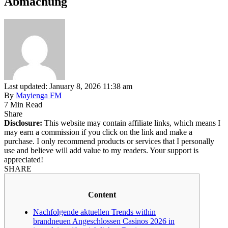
Abmachung
Last updated: January 8, 2026 11:38 am
By
Mayienga FM
7 Min Read
Share
Disclosure:
This website may contain affiliate links, which means I
may earn a commission if you click on the link and make a
purchase. I only recommend products or services that I personally
use and believe will add value to my readers. Your support is
appreciated!
SHARE
Content
Nachfolgende aktuellen Trends within
brandneuen Angeschlossen Casinos 2026 in