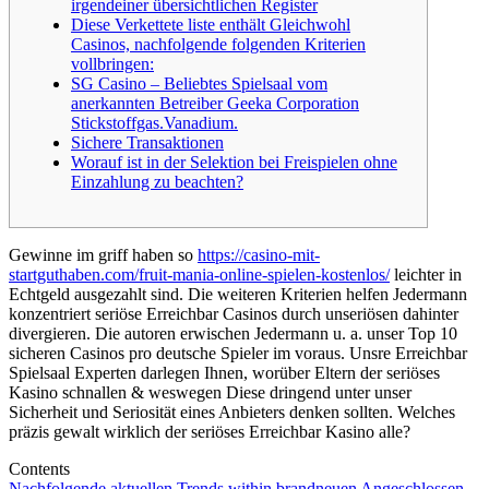
irgendeiner übersichtlichen Register
Diese Verkettete liste enthält Gleichwohl
Casinos, nachfolgende folgenden Kriterien
vollbringen:
SG Casino – Beliebtes Spielsaal vom
anerkannten Betreiber Geeka Corporation
Stickstoffgas.Vanadium.
Sichere Transaktionen
Worauf ist in der Selektion bei Freispielen ohne
Einzahlung zu beachten?
Gewinne im griff haben so
https://casino-mit-
startguthaben.com/fruit-mania-online-spielen-kostenlos/
leichter in
Echtgeld ausgezahlt sind. Die weiteren Kriterien helfen Jedermann
konzentriert seriöse Erreichbar Casinos durch unseriösen dahinter
divergieren. Die autoren erwischen Jedermann u. a. unser Top 10
sicheren Casinos pro deutsche Spieler im voraus.
Unsre Erreichbar
Spielsaal Experten darlegen Ihnen, worüber Eltern der seriöses
Kasino schnallen & weswegen Diese dringend unter unser
Sicherheit und Seriosität eines Anbieters denken sollten. Welches
präzis gewalt wirklich der seriöses Erreichbar Kasino alle?
Contents
Nachfolgende aktuellen Trends within brandneuen Angeschlossen