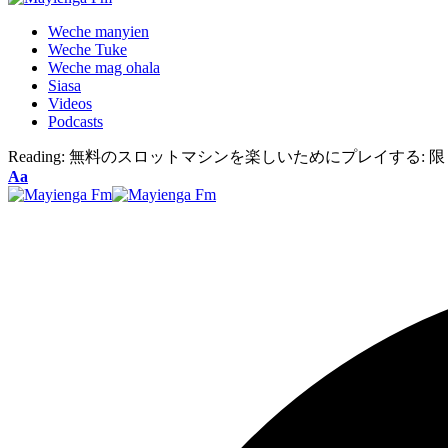
Weche manyien
Weche Tuke
Weche mag ohala
Siasa
Videos
Podcasts
Reading:
無料のスロットマシンを楽しいためにプレイする: 
Font
Aa
Resizer