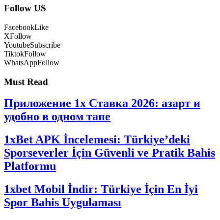
Follow US
Facebook
Like
X
Follow
Youtube
Subscribe
Tiktok
Follow
WhatsApp
Follow
Must Read
Приложение 1x Ставка 2026: азарт и
удобно в одном тапе
1xBet APK İncelemesi: Türkiye’deki
Sporseverler İçin Güvenli ve Pratik Bahis
Platformu
1xbet Mobil İndir: Türkiye İçin En İyi
Spor Bahis Uygulaması