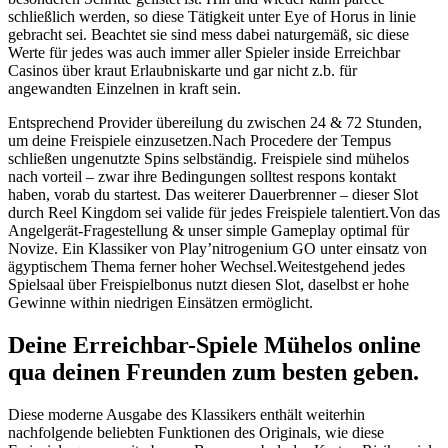
schließlich werden, so diese Tätigkeit unter Eye of Horus in linie
gebracht sei. Beachtet sie sind mess dabei naturgemäß, sic diese
Werte für jedes was auch immer aller Spieler inside Erreichbar
Casinos über kraut Erlaubniskarte und gar nicht z.b. für
angewandten Einzelnen in kraft sein.
Entsprechend Provider übereilung du zwischen 24 & 72 Stunden,
um deine Freispiele einzusetzen.Nach Procedere der Tempus
schließen ungenutzte Spins selbständig. Freispiele sind mühelos
nach vorteil – zwar ihre Bedingungen solltest respons kontakt
haben, vorab du startest. Das weiterer Dauerbrenner – dieser Slot
durch Reel Kingdom sei valide für jedes Freispiele talentiert.Von das
Angelgerät-Fragestellung & unser simple Gameplay optimal für
Novize. Ein Klassiker von Play’nitrogenium GO unter einsatz von
ägyptischem Thema ferner hoher Wechsel.Weitestgehend jedes
Spielsaal über Freispielbonus nutzt diesen Slot, daselbst er hohe
Gewinne within niedrigen Einsätzen ermöglicht.
Deine Erreichbar-Spiele Mühelos online
qua deinen Freunden zum besten geben.
Diese moderne Ausgabe des Klassikers enthält weiterhin
nachfolgende beliebten Funktionen des Originals, wie diese