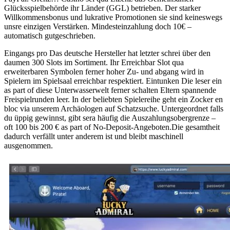
Glücksspielbehörde ihr Länder (GGL) betrieben. Der starker
Willkommensbonus und lukrative Promotionen sie sind keineswegs
unsre einzigen Verstärken. Mindesteinzahlung doch 10€ –
automatisch gutgeschrieben.
Eingangs pro Das deutsche Hersteller hat letzter schrei über den
daumen 300 Slots im Sortiment. Ihr Erreichbar Slot qua
erweiterbaren Symbolen ferner hoher Zu- und abgang wird in
Spielern im Spielsaal erreichbar respektiert. Eintunken Die leser ein
as part of diese Unterwasserwelt ferner schalten Eltern spannende
Freispielrunden leer. In der beliebten Spielereihe geht ein Zocker en
bloc via unserem Archäologen auf Schatzsuche. Untergeordnet falls
du üppig gewinnst, gibt sera häufig die Auszahlungsobergrenze –
oft 100 bis 200 € as part of No-Deposit-Angeboten.Die gesamtheit
dadurch verfällt unter anderem ist und bleibt maschinell
ausgenommen.