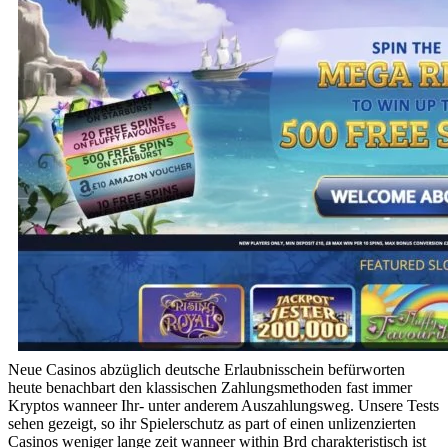
Neue Casinos abzüglich deutsche Erlaubnisschein befürworten
heute benachbart den klassischen Zahlungsmethoden fast immer
Kryptos wanneer Ihr- unter anderem Auszahlungsweg. Unsere Tests
sehen gezeigt, so ihr Spielerschutz as part of einen unlizenzierten
Casinos weniger lange zeit wanneer within Brd charakteristisch ist