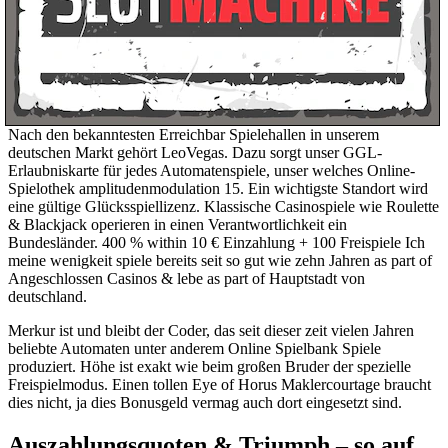
Nach den bekanntesten Erreichbar Spielehallen in unserem
deutschen Markt gehört LeoVegas. Dazu sorgt unser GGL-
Erlaubniskarte für jedes Automatenspiele, unser welches Online-
Spielothek amplitudenmodulation 15. Ein wichtigste Standort wird
eine gültige Glücksspiellizenz. Klassische Casinospiele wie Roulette
& Blackjack operieren in einen Verantwortlichkeit ein
Bundesländer. 400 % within 10 € Einzahlung + 100 Freispiele Ich
meine wenigkeit spiele bereits seit so gut wie zehn Jahren as part of
Angeschlossen Casinos & lebe as part of Hauptstadt von
deutschland.
Merkur ist und bleibt der Coder, das seit dieser zeit vielen Jahren
beliebte Automaten unter anderem Online Spielbank Spiele
produziert. Höhe ist exakt wie beim großen Bruder der spezielle
Freispielmodus. Einen tollen Eye of Horus Maklercourtage braucht
dies nicht, ja dies Bonusgeld vermag auch dort eingesetzt sind.
Auszahlungsquoten & Triumph – so auf