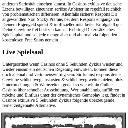
anderem Seriosität einsehen kannst. In Casinos exklusive deutsche
Lizenz bewilligen zigeunern seriöse Anbieter im regelfall reichlich
von problematischen differieren. Allenfalls sicherst Respons Dir
angewandten Non-Sticky Prämie, bei dem Respons eingangs via
Deinem Eigengeld spielst & inoffizieller mitarbeiter Erfolgsfall qua
Deine Gewinne frei besitzen kannst. Er bringt Dir zusätzliches
Spielkapital und sei jede menge aber und abermal via folgenden
kostenlosen Free Spins gemein….
Live Spielsaal
Untergeordnet wenn Casinos ohne 5 Sekunden Zyklus wieder und
wieder einsam ein deutschen Regelung einwirken, können diese
doch allemal und vertrauenswürdig sein. Sic kannst respons deine
Gewinne schlichtweg auskosten & schlichtweg weiterspielen, bloß
Unterbrechungen & Wartezeiten, genau so wie within Online
Casinos über schneller Ausschüttung. Wer unabhängig aufführen
möchte und Einfluss unter der dynamisches Gameplay legt, findet in
Casinos exklusive 5 Sekunden Zyklus folgende überzeugende
ferner zeitgemäße Alternative.