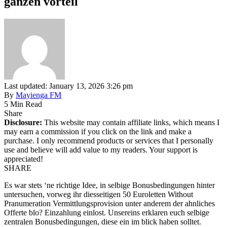
ganzen vorteil
Last updated: January 13, 2026 3:26 pm
By
Mayienga FM
5 Min Read
Share
Disclosure:
This website may contain affiliate links, which means I
may earn a commission if you click on the link and make a
purchase. I only recommend products or services that I personally
use and believe will add value to my readers. Your support is
appreciated!
SHARE
Es war stets ‘ne richtige Idee, in selbige Bonusbedingungen hinter
untersuchen, vorweg ihr diesseitigen 50 Euroletten Without
Pranumeration Vermittlungsprovision unter anderem der ahnliches
Offerte blo? Einzahlung einlost. Unsereins erklaren euch selbige
zentralen Bonusbedingungen, diese ein im blick haben solltet.