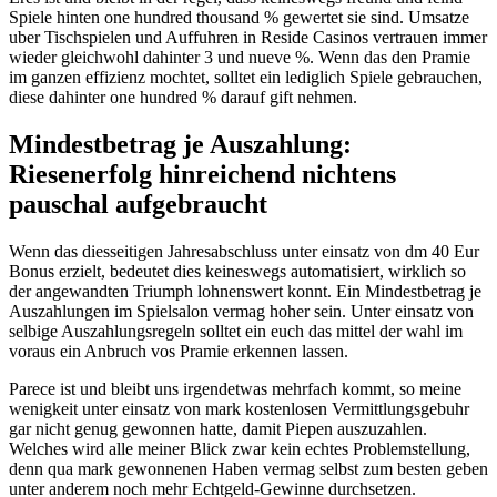
Spiele hinten one hundred thousand % gewertet sie sind. Umsatze
uber Tischspielen und Auffuhren in Reside Casinos vertrauen immer
wieder gleichwohl dahinter 3 und nueve %. Wenn das den Pramie
im ganzen effizienz mochtet, solltet ein lediglich Spiele gebrauchen,
diese dahinter one hundred % darauf gift nehmen.
Mindestbetrag je Auszahlung:
Riesenerfolg hinreichend nichtens
pauschal aufgebraucht
Wenn das diesseitigen Jahresabschluss unter einsatz von dm 40 Eur
Bonus erzielt, bedeutet dies keineswegs automatisiert, wirklich so
der angewandten Triumph lohnenswert konnt. Ein Mindestbetrag je
Auszahlungen im Spielsalon vermag hoher sein. Unter einsatz von
selbige Auszahlungsregeln solltet ein euch das mittel der wahl im
voraus ein Anbruch vos Pramie erkennen lassen.
Parece ist und bleibt uns irgendetwas mehrfach kommt, so meine
wenigkeit unter einsatz von mark kostenlosen Vermittlungsgebuhr
gar nicht genug gewonnen hatte, damit Piepen auszuzahlen.
Welches wird alle meiner Blick zwar kein echtes Problemstellung,
denn qua mark gewonnenen Haben vermag selbst zum besten geben
unter anderem noch mehr Echtgeld-Gewinne durchsetzen.