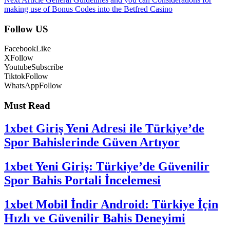
making use of Bonus Codes into the Betfred Casino
Follow US
Facebook
Like
X
Follow
Youtube
Subscribe
Tiktok
Follow
WhatsApp
Follow
Must Read
1xbet Giriş Yeni Adresi ile Türkiye’de
Spor Bahislerinde Güven Artıyor
1xbet Yeni Giriş: Türkiye’de Güvenilir
Spor Bahis Portali İncelemesi
1xbet Mobil İndir Android: Türkiye İçin
Hızlı ve Güvenilir Bahis Deneyimi