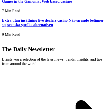
Games in the Gamomat Web based casinos
7 Min Read
Extra utan insättning live dealers casino Närvarande befinner
sig svenska språke alternativen
9 Min Read
The Daily Newsletter
Brings you a selection of the latest news, trends, insights, and tips
from around the world.