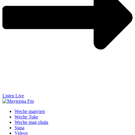
Listen Live
Weche manyien
Weche Tuke
Weche mag ohala
Siasa
Videos