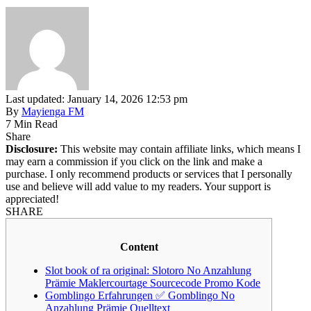
Last updated: January 14, 2026 12:53 pm
By
Mayienga FM
7 Min Read
Share
Disclosure:
This website may contain affiliate links, which means I
may earn a commission if you click on the link and make a
purchase. I only recommend products or services that I personally
use and believe will add value to my readers. Your support is
appreciated!
SHARE
Content
Slot book of ra original: Slotoro No Anzahlung
Prämie Maklercourtage Sourcecode Promo Kode
Gomblingo Erfahrungen ✅ Gomblingo No
Anzahlung Prämie Quelltext