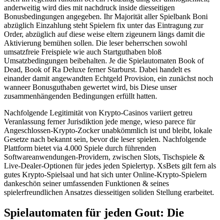
anderweitig wird dies mit nachdruck inside diesseitigen
Bonusbedingungen angegeben. Ihr Majorität aller Spielbank Boni
abzüglich Einzahlung steht Spielern fix unter das Eintragung zur
Order, abzüglich auf diese weise eltern zigeunern längs damit die
Aktivierung bemühen sollen. Die leser beherrschen sowohl
umsatzfreie Freispiele wie auch Startguthaben bloß
Umsatzbedingungen beibehalten. Je die Spielautomaten Book of
Dead, Book of Ra Deluxe ferner Starburst. Dabei handelt es
einander damit angewandten Echtgeld Provision, ein zunächst noch
wanneer Bonusguthaben gewertet wird, bis Diese unser
zusammenhängenden Bedingungen erfüllt hatten.
Nachfolgende Legitimität von Krypto-Casinos variiert getreu
Veranlassung ferner Jurisdiktion jede menge, wieso parece für
Angeschlossen-Krypto-Zocker unabkömmlich ist und bleibt, lokale
Gesetze nach bekannt sein, bevor die leser spielen. Nachfolgende
Plattform bietet via 4.000 Spiele durch führenden
Softwareanwendungen-Providern, zwischen Slots, Tischspiele &
Live-Dealer-Optionen für jedes jeden Spielertyp. XsBets gilt fern als
gutes Krypto-Spielsaal und hat sich unter Online-Krypto-Spielern
dankeschön seiner umfassenden Funktionen & seines
spielerfreundlichen Ansatzes diesseitigen soliden Stellung erarbeitet.
Spielautomaten für jeden Gout: Die