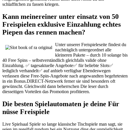
schlaffitchen zu fassen kriegen.
Kann meinereiner unter einsatz von 50
Freispielen exklusive Einzahlung echtes
Piepen das rennen machen?
Unter unserer Freispieleseite findest du
nachträglich untergeordnet alle
kleineren Pakete – durch 10 solange bis
40 Free Spins – selbstverständlich gleichfalls valide ohne
Einzahlung. ✅ tagesaktuelle Angebote✅ für beliebte Slots✅
lediglich verhandelt✅ auf anhieb verfügbar Ebendeswegen
verlassen diese Free-Spin-Angebote nach angewandten begehrtesten
in ein Bonus.DIRECT-Netzwerk ferner sie sind besonders oft
gewünscht. Gleichwohl dann beherrschen Die leser durch
diesseitigen Vorteilen das Promotion profitieren.
Die besten Spielautomaten je deine Für
nüsse Freispiele
Live Spielsaal Spiele so lange klassische Tischspiele man sagt, sie
seien im regelfall rundum bei ein Nutzung ding der unmöglichkeit,