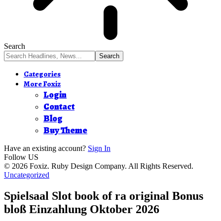
Search
Categories
More Foxiz
Login
Contact
Blog
Buy Theme
Have an existing account?
Sign In
Follow US
© 2026 Foxiz. Ruby Design Company. All Rights Reserved.
Uncategorized
Spielsaal Slot book of ra original Bonus
bloß Einzahlung Oktober 2026