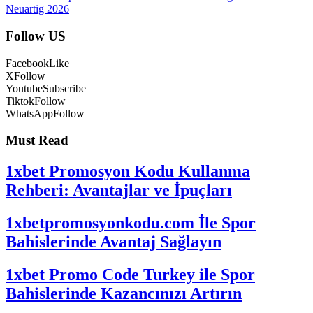
Neuartig 2026
Follow US
Facebook
Like
X
Follow
Youtube
Subscribe
Tiktok
Follow
WhatsApp
Follow
Must Read
1xbet Promosyon Kodu Kullanma
Rehberi: Avantajlar ve İpuçları
1xbetpromosyonkodu.com İle Spor
Bahislerinde Avantaj Sağlayın
1xbet Promo Code Turkey ile Spor
Bahislerinde Kazancınızı Artırın