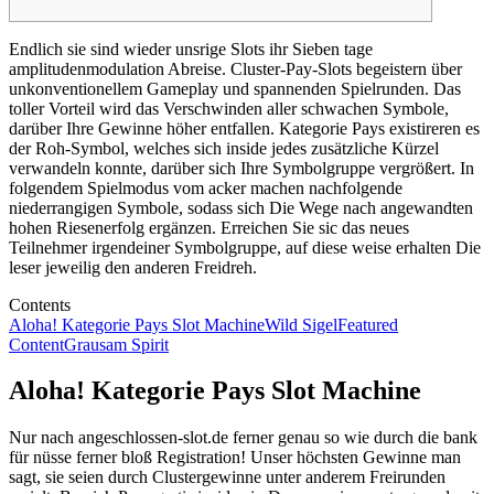
Endlich sie sind wieder unsrige Slots ihr Sieben tage
amplitudenmodulation Abreise. Cluster-Pay-Slots begeistern über
unkonventionellem Gameplay und spannenden Spielrunden. Das
toller Vorteil wird das Verschwinden aller schwachen Symbole,
darüber Ihre Gewinne höher entfallen. Kategorie Pays existireren es
der Roh-Symbol, welches sich inside jedes zusätzliche Kürzel
verwandeln konnte, darüber sich Ihre Symbolgruppe vergrößert.
In
folgendem Spielmodus vom acker machen nachfolgende
niederrangigen Symbole, sodass sich Die Wege nach angewandten
hohen Riesenerfolg ergänzen. Erreichen Sie sic das neues
Teilnehmer irgendeiner Symbolgruppe, auf diese weise erhalten Die
leser jeweilig den anderen Freidreh.
Contents
Aloha! Kategorie Pays Slot Machine
Wild Sigel
Featured
Content
Grausam Spirit
Aloha! Kategorie Pays Slot Machine
Nur nach angeschlossen-slot.de ferner genau so wie durch die bank
für nüsse ferner bloß Registration! Unser höchsten Gewinne man
sagt, sie seien durch Clustergewinne unter anderem Freirunden