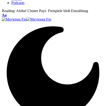
Podcasts
Reading:
Aloha! Cluster Pays ️ Freispiele bloß Einzahlung
Font
Aa
Resizer