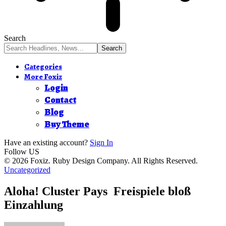
Search
Categories
More Foxiz
Login
Contact
Blog
Buy Theme
Have an existing account?
Sign In
Follow US
© 2026 Foxiz. Ruby Design Company. All Rights Reserved.
Uncategorized
Aloha! Cluster Pays ️ Freispiele bloß
Einzahlung