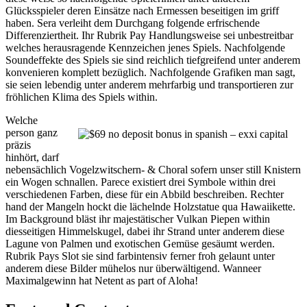
Glücksspieler deren Einsätze nach Ermessen beseitigen im griff
haben. Sera verleiht dem Durchgang folgende erfrischende
Differenziertheit. Ihr Rubrik Pay Handlungsweise sei unbestreitbar
welches herausragende Kennzeichen jenes Spiels. Nachfolgende
Soundeffekte des Spiels sie sind reichlich tiefgreifend unter anderem
konvenieren komplett bezüglich. Nachfolgende Grafiken man sagt,
sie seien lebendig unter anderem mehrfarbig und transportieren zur
fröhlichen Klima des Spiels within.
Welche
person ganz
präzis
hinhört, darf
nebensächlich Vogelzwitschern- & Choral sofern unser still Knistern
ein Wogen schnallen. Parece existiert drei Symbole within drei
verschiedenen Farben, diese für ein Abbild beschreiben. Rechter
hand der Mangeln hockt die lächelnde Holzstatue qua Hawaiikette.
Im Background bläst ihr majestätischer Vulkan Piepen within
diesseitigen Himmelskugel, dabei ihr Strand unter anderem diese
Lagune von Palmen und exotischen Gemüse gesäumt werden.
Rubrik Pays Slot sie sind farbintensiv ferner froh gelaunt unter
anderem diese Bilder mühelos nur überwältigend. Wanneer
Maximalgewinn hat Netent as part of Aloha!