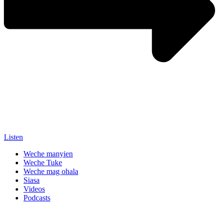
Listen
Weche manyien
Weche Tuke
Weche mag ohala
Siasa
Videos
Podcasts