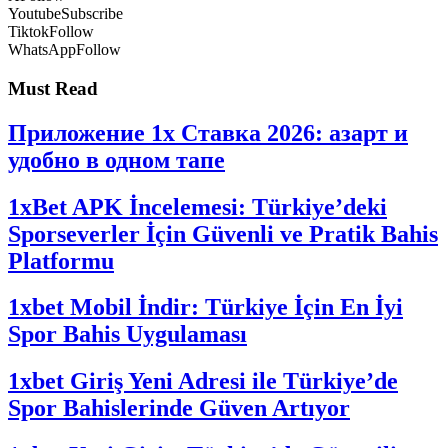
Youtube
Subscribe
Tiktok
Follow
WhatsApp
Follow
Must Read
Приложение 1x Ставка 2026: азарт и
удобно в одном тапе
1xBet APK İncelemesi: Türkiye’deki
Sporseverler İçin Güvenli ve Pratik Bahis
Platformu
1xbet Mobil İndir: Türkiye İçin En İyi
Spor Bahis Uygulaması
1xbet Giriş Yeni Adresi ile Türkiye’de
Spor Bahislerinde Güven Artıyor