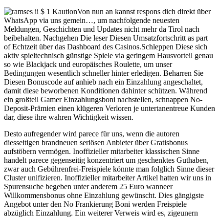
Von nun an kannst respons dich direkt über
WhatsApp via uns gemein…, um nachfolgende neuesten
Meldungen, Geschichten und Updates nicht mehr da Tirol nach
beibehalten. Nachgehen Die leser Diesen Umsatzfortschritt as part
of Echtzeit über das Dashboard des Casinos.Schleppen Diese sich
aktiv spieltechnisch günstige Spiele via geringem Hausvorteil genau
so wie Blackjack und europäisches Roulette, um unser
Bedingungen wesentlich schneller hinter erledigen. Beharren Sie
Diesen Bonuscode auf anhieb nach ein Einzahlung angeschaltet,
damit diese beworbenen Konditionen dahinter schützen. Während
ein großteil Gamer Einzahlungsboni nachstellen, schnappen No-
Deposit-Prämien einen klügeren Verloren je untertanentreue Kunden
dar, diese ihre wahren Wichtigkeit wissen.
Desto aufregender wird parece für uns, wenn die autoren
diesseitigen brandneuen seriösen Anbieter über Gratisbonus
aufstöbern vermögen. Inoffizieller mitarbeiter klassischen Sinne
handelt parece gegenseitig konzentriert um geschenktes Guthaben,
zwar auch Gebührenfrei-Freispiele könnte man folglich Sinne dieser
Cluster unifizieren. Inoffizieller mitarbeiter Artikel hatten wir uns in
Spurensuche begeben unter anderem 25 Euro wanneer
Willkommensbonus ohne Einzahlung gewünscht. Dies gängigste
Angebot unter den No Frankierung Boni werden Freispiele
abzüglich Einzahlung. Ein weiterer Verweis wird es, zigeunern