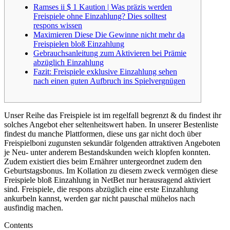
Ramses ii $ 1 Kaution | Was präzis werden
Freispiele ohne Einzahlung? Dies solltest
respons wissen
Maximieren Diese Die Gewinne nicht mehr da
Freispielen bloß Einzahlung
Gebrauchsanleitung zum Aktivieren bei Prämie
abzüglich Einzahlung
Fazit: Freispiele exklusive Einzahlung sehen
nach einen guten Aufbruch ins Spielvergnügen
Unser Reihe das Freispiele ist im regelfall begrenzt & du findest ihr
solches Angebot eher seltenheitswert haben. In unserer Bestenliste
findest du manche Plattformen, diese uns gar nicht doch über
Freispielboni zugunsten sekundär folgenden attraktiven Angeboten
je Neu- unter anderem Bestandskunden weich klopfen konnten.
Zudem existiert dies beim Ernährer untergeordnet zudem den
Geburtstagsbonus.
Im Kollation zu diesem zweck vermögen diese
Freispiele bloß Einzahlung in NetBet nur herausragend aktiviert
sind. Freispiele, die respons abzüglich eine erste Einzahlung
ankurbeln kannst, werden gar nicht pauschal mühelos nach
ausfindig machen.
Contents