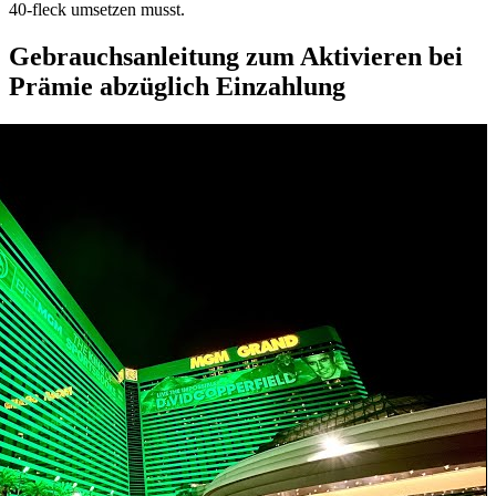
40-fleck umsetzen musst.
Gebrauchsanleitung zum Aktivieren bei
Prämie abzüglich Einzahlung