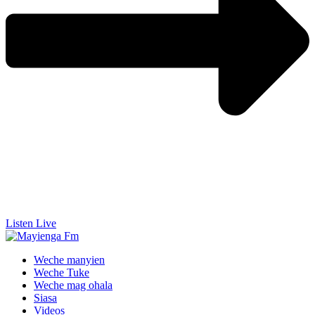
Listen Live
Weche manyien
Weche Tuke
Weche mag ohala
Siasa
Videos