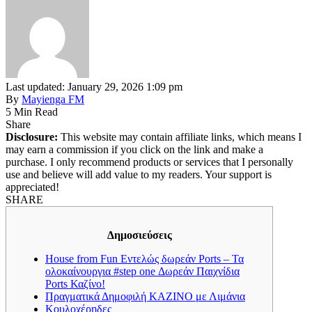
Last updated: January 29, 2026 1:09 pm
By
Mayienga FM
5 Min Read
Share
Disclosure:
This website may contain affiliate links, which means I
may earn a commission if you click on the link and make a
purchase. I only recommend products or services that I personally
use and believe will add value to my readers. Your support is
appreciated!
SHARE
Δημοσιεύσεις
House from Fun Εντελώς δωρεάν Ports – Τα
ολοκαίνουργια #step one Δωρεάν Παιχνίδια
Ports Καζίνο!
Πραγματικά Δημοφιλή ΚΑΖΙΝΟ με Λιμάνια
Κουλοχέρηδες