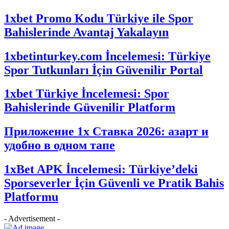
1xbet Promo Kodu Türkiye ile Spor
Bahislerinde Avantaj Yakalayın
1xbetinturkey.com İncelemesi: Türkiye
Spor Tutkunları İçin Güvenilir Portal
1xbet Türkiye İncelemesi: Spor
Bahislerinde Güvenilir Platform
Приложение 1x Ставка 2026: азарт и
удобно в одном тапе
1xBet APK İncelemesi: Türkiye’deki
Sporseverler İçin Güvenli ve Pratik Bahis
Platformu
- Advertisement -