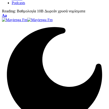
Podcasts
Reading:
Βαθμολογία 10B Δωρεάν χρυσά νομίσματα
Font
Aa
Resizer