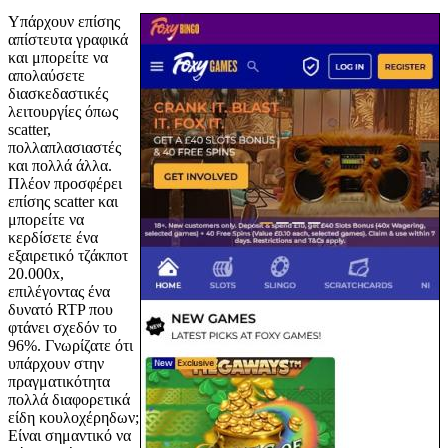
Υπάρχουν επίσης
απίστευτα γραφικά
και μπορείτε να
απολαύσετε
διασκεδαστικές
λειτουργίες όπως
scatter,
πολλαπλασιαστές
και πολλά άλλα.
Πλέον προσφέρει
επίσης scatter και
μπορείτε να
κερδίσετε ένα
εξαιρετικό τζάκποτ
20.000x,
επιλέγοντας ένα
δυνατό RTP που
φτάνει σχεδόν το
96%. Γνωρίζατε ότι
υπάρχουν στην
πραγματικότητα
πολλά διαφορετικά
είδη κουλοχέρηδων;
Είναι σημαντικό να