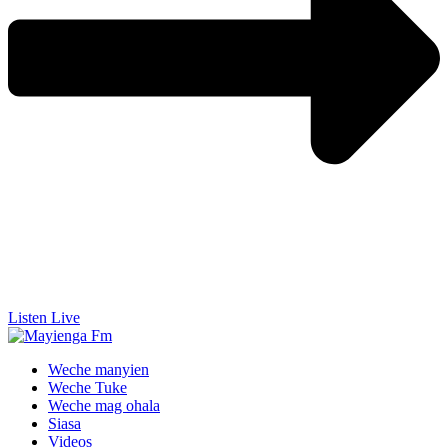
Listen Live
Weche manyien
Weche Tuke
Weche mag ohala
Siasa
Videos